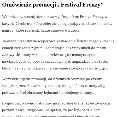
Omówienie promocji „Festival Frenzy”
Wchodząc w nastrój świąt, stworzyliśmy ofertę Festive Frenzy w
kasynie Cleobetra, która obiecuje emocjonujący wachlarz bonusów i
nagród, które rozjaśnią nasze zimowe wieczory.
Ta oferta przedstawia wyjątkowe zestawienie świątecznego klimatu i
emocji związanej z grami, zapraszając nas wszystkich do razem
zabawy. Jesteśmy w stanie oczekiwać gier tematycznych
nawiązujących do pory roku, zapewniając angażujące przeżycie,
które przyciągnie naszą zainteresowanie i zwiększy radość z gry.
Wszystkie aspekt promocji, od dziennych wyzwań po eventy
specjalne, został stworzony tak, aby wciągnąć nas w rozrywkę,
podczas której obracamy bębnami i próbujemy fortuny.
Eksplorując kasyno, natrafimy na specjalne oferty, które zwiększą
poziom naszej rozgrywki, co sprawi, że prościej będzie nam
świętować święta w towarzystwie przyjaciół i innych graczy.