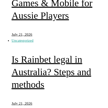
Games & Mobile for
Aussie Players
July 21, 2026
Uncategorized
Is Rainbet legal in
Australia? Steps and
methods
July 21, 2026