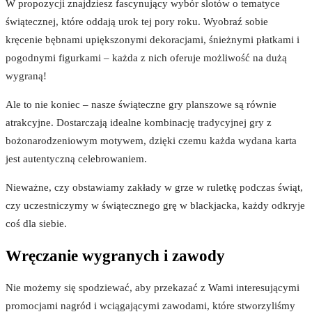
W propozycji znajdziesz fascynujący wybór slotów o tematyce
świątecznej, które oddają urok tej pory roku. Wyobraź sobie
kręcenie bębnami upiększonymi dekoracjami, śnieżnymi płatkami i
pogodnymi figurkami – każda z nich oferuje możliwość na dużą
wygraną!
Ale to nie koniec – nasze świąteczne gry planszowe są równie
atrakcyjne. Dostarczają idealne kombinację tradycyjnej gry z
bożonarodzeniowym motywem, dzięki czemu każda wydana karta
jest autentyczną celebrowaniem.
Nieważne, czy obstawiamy zakłady w grze w ruletkę podczas świąt,
czy uczestniczymy w świątecznego grę w blackjacka, każdy odkryje
coś dla siebie.
Wręczanie wygranych i zawody
Nie możemy się spodziewać, aby przekazać z Wami interesującymi
promocjami nagród i wciągającymi zawodami, które stworzyliśmy