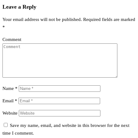
Leave a Reply
Your email address will not be published.
Required fields are marked
*
Comment
Name
*
Email
*
Website
Save my name, email, and website in this browser for the next
time I comment.