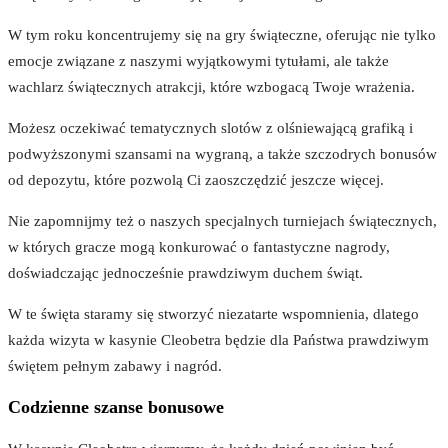
W tym roku koncentrujemy się na gry świąteczne, oferując nie tylko
emocje związane z naszymi wyjątkowymi tytułami, ale także
wachlarz świątecznych atrakcji, które wzbogacą Twoje wrażenia.
Możesz oczekiwać tematycznych slotów z olśniewającą grafiką i
podwyższonymi szansami na wygraną, a także szczodrych bonusów
od depozytu, które pozwolą Ci zaoszczędzić jeszcze więcej.
Nie zapomnijmy też o naszych specjalnych turniejach świątecznych,
w których gracze mogą konkurować o fantastyczne nagrody,
doświadczając jednocześnie prawdziwym duchem świąt.
W te święta staramy się stworzyć niezatarte wspomnienia, dlatego
każda wizyta w kasynie Cleobetra będzie dla Państwa prawdziwym
świętem pełnym zabawy i nagród.
Codzienne szanse bonusowe