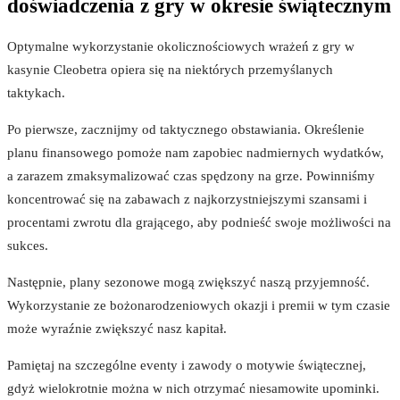
doświadczenia z gry w okresie świątecznym
Optymalne wykorzystanie okolicznościowych wrażeń z gry w
kasynie Cleobetra opiera się na niektórych przemyślanych
taktykach.
Po pierwsze, zacznijmy od taktycznego obstawiania. Określenie
planu finansowego pomoże nam zapobiec nadmiernych wydatków,
a zarazem zmaksymalizować czas spędzony na grze. Powinniśmy
koncentrować się na zabawach z najkorzystniejszymi szansami i
procentami zwrotu dla grającego, aby podnieść swoje możliwości na
sukces.
Następnie, plany sezonowe mogą zwiększyć naszą przyjemność.
Wykorzystanie ze bożonarodzeniowych okazji i premii w tym czasie
może wyraźnie zwiększyć nasz kapitał.
Pamiętaj na szczególne eventy i zawody o motywie świątecznej,
gdyż wielokrotnie można w nich otrzymać niesamowite upominki.