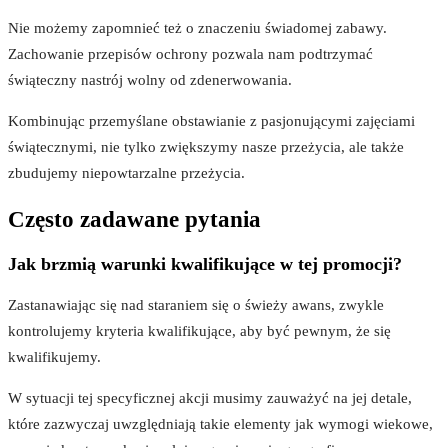
Nie możemy zapomnieć też o znaczeniu świadomej zabawy.
Zachowanie przepisów ochrony pozwala nam podtrzymać
świąteczny nastrój wolny od zdenerwowania.
Kombinując przemyślane obstawianie z pasjonującymi zajęciami
świątecznymi, nie tylko zwiększymy nasze przeżycia, ale także
zbudujemy niepowtarzalne przeżycia.
Często zadawane pytania
Jak brzmią warunki kwalifikujące w tej promocji?
Zastanawiając się nad staraniem się o świeży awans, zwykle
kontrolujemy kryteria kwalifikujące, aby być pewnym, że się
kwalifikujemy.
W sytuacji tej specyficznej akcji musimy zauważyć na jej detale,
które zazwyczaj uwzględniają takie elementy jak wymogi wiekowe,