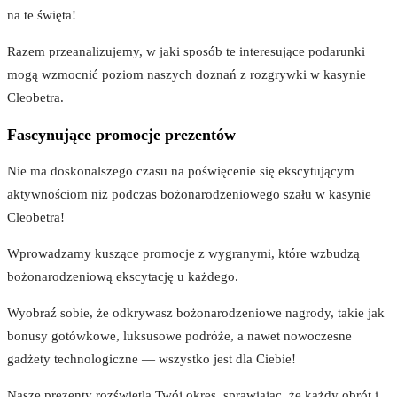
na te święta!
Razem przeanalizujemy, w jaki sposób te interesujące podarunki
mogą wzmocnić poziom naszych doznań z rozgrywki w kasynie
Cleobetra.
Fascynujące promocje prezentów
Nie ma doskonalszego czasu na poświęcenie się ekscytującym
aktywnościom niż podczas bożonarodzeniowego szału w kasynie
Cleobetra!
Wprowadzamy kuszące promocje z wygranymi, które wzbudzą
bożonarodzeniową ekscytację u każdego.
Wyobraź sobie, że odkrywasz bożonarodzeniowe nagrody, takie jak
bonusy gotówkowe, luksusowe podróże, a nawet nowoczesne
gadżety technologiczne — wszystko jest dla Ciebie!
Nasze prezenty rozświetlą Twój okres, sprawiając, że każdy obrót i