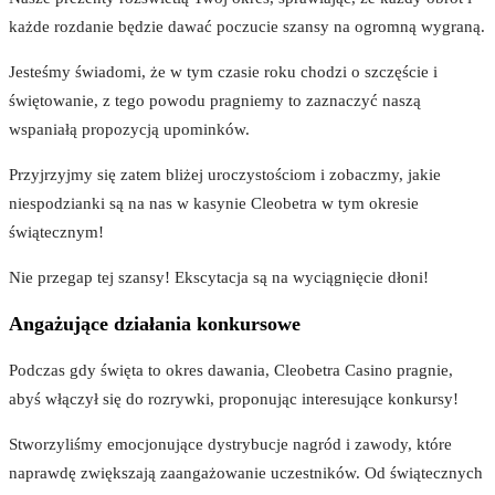
każde rozdanie będzie dawać poczucie szansy na ogromną wygraną.
Jesteśmy świadomi, że w tym czasie roku chodzi o szczęście i
świętowanie, z tego powodu pragniemy to zaznaczyć naszą
wspaniałą propozycją upominków.
Przyjrzyjmy się zatem bliżej uroczystościom i zobaczmy, jakie
niespodzianki są na nas w kasynie Cleobetra w tym okresie
świątecznym!
Nie przegap tej szansy! Ekscytacja są na wyciągnięcie dłoni!
Angażujące działania konkursowe
Podczas gdy święta to okres dawania, Cleobetra Casino pragnie,
abyś włączył się do rozrywki, proponując interesujące konkursy!
Stworzyliśmy emocjonujące dystrybucje nagród i zawody, które
naprawdę zwiększają zaangażowanie uczestników. Od świątecznych