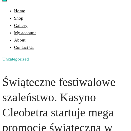
Home
Shop
Gallery
My account
About
Contact Us
Uncategorized
Świąteczne festiwalowe
szaleństwo. Kasyno
Cleobetra startuje mega
promocję świąteczną w