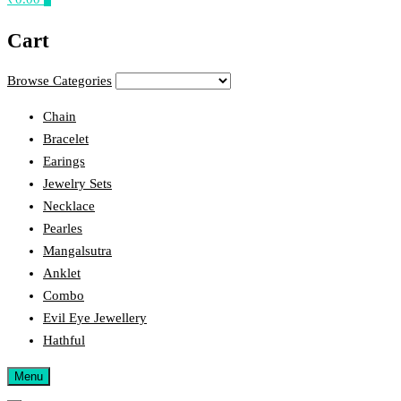
Cart
Browse Categories
Chain
Bracelet
Earings
Jewelry Sets
Necklace
Pearles
Mangalsutra
Anklet
Combo
Evil Eye Jewellery
Hathful
Menu