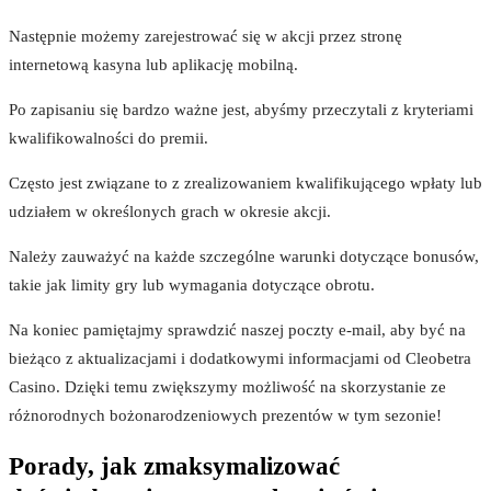
Następnie możemy zarejestrować się w akcji przez stronę
internetową kasyna lub aplikację mobilną.
Po zapisaniu się bardzo ważne jest, abyśmy przeczytali z kryteriami
kwalifikowalności do premii.
Często jest związane to z zrealizowaniem kwalifikującego wpłaty lub
udziałem w określonych grach w okresie akcji.
Należy zauważyć na każde szczególne warunki dotyczące bonusów,
takie jak limity gry lub wymagania dotyczące obrotu.
Na koniec pamiętajmy sprawdzić naszej poczty e-mail, aby być na
bieżąco z aktualizacjami i dodatkowymi informacjami od Cleobetra
Casino. Dzięki temu zwiększymy możliwość na skorzystanie ze
różnorodnych bożonarodzeniowych prezentów w tym sezonie!
Porady, jak zmaksymalizować