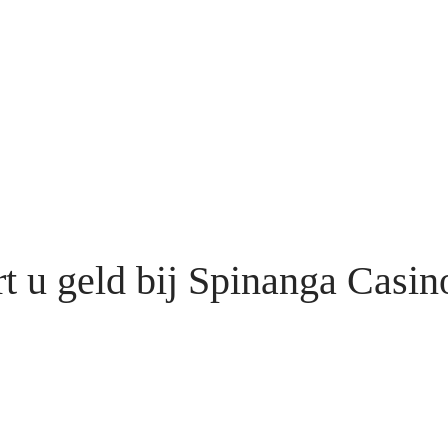
t u geld bij Spinanga Casin