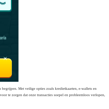
begrijpen. Met veilige opties zoals kredietkaarten, e-wallets en
oor te zorgen dat onze transacties soepel en probleemloos verlopen,