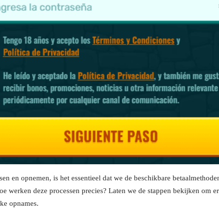
sen en opnemen, is het essentieel dat we de beschikbare betaalmethoden 
e werken deze processen precies? Laten we de stappen bekijken om erv
ijke opnames.