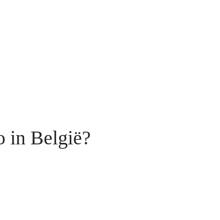
o in België?