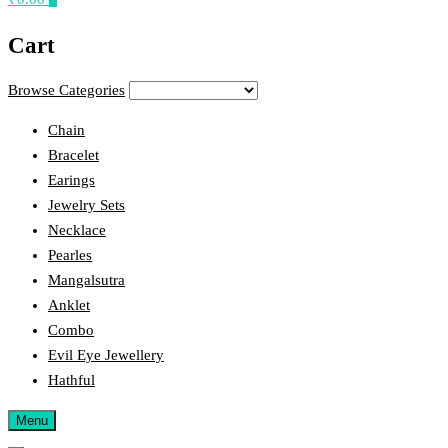
Cart
Browse Categories
Chain
Bracelet
Earings
Jewelry Sets
Necklace
Pearles
Mangalsutra
Anklet
Combo
Evil Eye Jewellery
Hathful
Menu