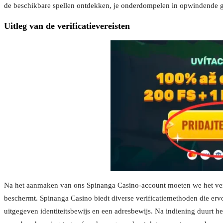
de beschikbare spellen ontdekken, je onderdompelen in opwindende 
Uitleg van de verificatievereisten
Na het aanmaken van ons Spinanga Casino-account moeten we het verifi
beschermt. Spinanga Casino biedt diverse verificatiemethoden die erv
uitgegeven identiteitsbewijs en een adresbewijs. Na indiening duurt he