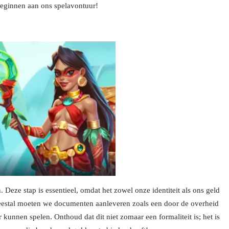
eginnen aan ons spelavontuur!
ze stap is essentieel, omdat het zowel onze identiteit als ons geld
 Meestal moeten we documenten aanleveren zoals een door de overheid
kunnen spelen. Onthoud dat dit niet zomaar een formaliteit is; het is