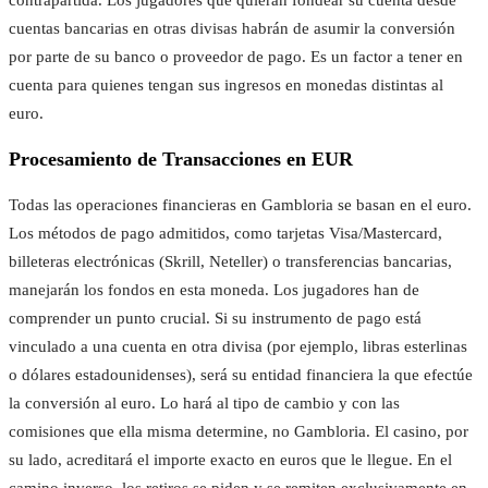
contrapartida. Los jugadores que quieran fondear su cuenta desde
cuentas bancarias en otras divisas habrán de asumir la conversión
por parte de su banco o proveedor de pago. Es un factor a tener en
cuenta para quienes tengan sus ingresos en monedas distintas al
euro.
Procesamiento de Transacciones en EUR
Todas las operaciones financieras en Gambloria se basan en el euro.
Los métodos de pago admitidos, como tarjetas Visa/Mastercard,
billeteras electrónicas (Skrill, Neteller) o transferencias bancarias,
manejarán los fondos en esta moneda. Los jugadores han de
comprender un punto crucial. Si su instrumento de pago está
vinculado a una cuenta en otra divisa (por ejemplo, libras esterlinas
o dólares estadounidenses), será su entidad financiera la que efectúe
la conversión al euro. Lo hará al tipo de cambio y con las
comisiones que ella misma determine, no Gambloria. El casino, por
su lado, acreditará el importe exacto en euros que le llegue. En el
camino inverso, los retiros se piden y se remiten exclusivamente en