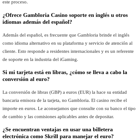
este proceso.
¿Ofrece Gambloria Casino soporte en inglés u otros
idiomas además del español?
Además del español, es frecuente que Gambloria brinde el inglés
como idioma alternativo en su plataforma y servicio de atención al
cliente. Esto responde a residentes internacionales y es un referente
de soporte en la industria del iGaming.
Si mi tarjeta está en libras, ¿cómo se lleva a cabo la
conversión al euro?
La conversión de libras (GBP) a euros (EUR) la hace su entidad
bancaria emisora de la tarjeta, no Gambloria. El casino recibe el
importe en euros. Le aconsejamos que consulte con su banco el tipo
de cambio y las comisiones aplicables antes de depositar.
¿Se encuentran ventajas en usar una billetera
electrónica como Skrill para manejar el euro?