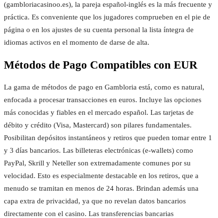
(gambloriacasinoo.es), la pareja español-inglés es la más frecuente y
práctica. Es conveniente que los jugadores comprueben en el pie de
página o en los ajustes de su cuenta personal la lista íntegra de
idiomas activos en el momento de darse de alta.
Métodos de Pago Compatibles con EUR
La gama de métodos de pago en Gambloria está, como es natural,
enfocada a procesar transacciones en euros. Incluye las opciones
más conocidas y fiables en el mercado español. Las tarjetas de
débito y crédito (Visa, Mastercard) son pilares fundamentales.
Posibilitan depósitos instantáneos y retiros que pueden tomar entre 1
y 3 días bancarios. Las billeteras electrónicas (e-wallets) como
PayPal, Skrill y Neteller son extremadamente comunes por su
velocidad. Esto es especialmente destacable en los retiros, que a
menudo se tramitan en menos de 24 horas. Brindan además una
capa extra de privacidad, ya que no revelan datos bancarios
directamente con el casino. Las transferencias bancarias