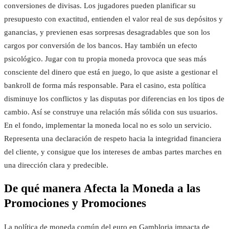
conversiones de divisas. Los jugadores pueden planificar su
presupuesto con exactitud, entienden el valor real de sus depósitos y
ganancias, y previenen esas sorpresas desagradables que son los
cargos por conversión de los bancos. Hay también un efecto
psicológico. Jugar con tu propia moneda provoca que seas más
consciente del dinero que está en juego, lo que asiste a gestionar el
bankroll de forma más responsable. Para el casino, esta política
disminuye los conflictos y las disputas por diferencias en los tipos de
cambio. Así se construye una relación más sólida con sus usuarios.
En el fondo, implementar la moneda local no es solo un servicio.
Representa una declaración de respeto hacia la integridad financiera
del cliente, y consigue que los intereses de ambas partes marches en
una dirección clara y predecible.
De qué manera Afecta la Moneda a las
Promociones y Promociones
La política de moneda común del euro en Gambloria impacta de