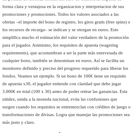
forma clara y ventajosa en la organizacion y interpretacion de sus
promociones y promociones. Todos los valores asociados a las
ofertas –el importe del bono de registro, los giros gratis (free spins) o
los recursos de recarga– se indican y se otorgan en euros. Esto
simplifica mucho el estimación del valor verdadero de la promoción
para el jugador. Asimismo, los requisitos de apuesta (wagering
requirements), que acostumbran a ser la parte más enrevesada de
cualquier bono, también se denominan en euros. Así se facilita un
monitoreo definido y preciso del progreso requerido para liberar los
fondos. Veamos un ejemplo. Si un bono de 100€ tiene un requisito
de apuesta x30, el jugador entiende con claridad que debe jugar
3.000€ en total (100 x 30) antes de poder retirar las ganancias. Esta
nitidez, unida a la moneda nacional, evita las confusiones que
surgen cuando los requisitos se entremezclan con créditos de juego o
transformaciones de divisas. Logra que manejar las promociones sea
más justo y claro.