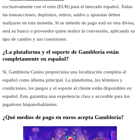
exclusivamente con el euro (EUR) para el mercado español. Todas
las transacciones, depósitos, retiros, saldos y apuestas deben
realizarse en esta moneda. Si su método de pago está en otra divisa,
será su banco o proveedor quien realice la conversión, aplicando su
tipo de cambio y sus comisiones.
¿La plataforma y el soporte de Gambloria están
completamente en español?
Sí. Gambloria Casino proporciona una localización completa al
español como idioma principal. La plataforma, los términos y
condiciones, los juegos y el soporte al cliente están disponibles en
español. Esto garantiza una experiencia clara y accesible para los
jugadores hispanohablantes.
¿Qué medios de pago en euros acepta Gambloria?