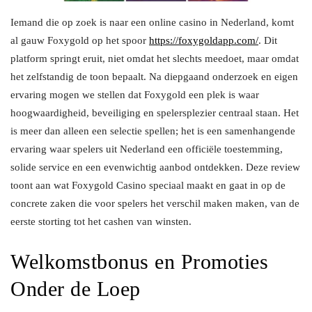
Iemand die op zoek is naar een online casino in Nederland, komt
al gauw Foxygold op het spoor
https://foxygoldapp.com/
. Dit
platform springt eruit, niet omdat het slechts meedoet, maar omdat
het zelfstandig de toon bepaalt. Na diepgaand onderzoek en eigen
ervaring mogen we stellen dat Foxygold een plek is waar
hoogwaardigheid, beveiliging en spelersplezier centraal staan. Het
is meer dan alleen een selectie spellen; het is een samenhangende
ervaring waar spelers uit Nederland een officiële toestemming,
solide service en een evenwichtig aanbod ontdekken. Deze review
toont aan wat Foxygold Casino speciaal maakt en gaat in op de
concrete zaken die voor spelers het verschil maken maken, van de
eerste storting tot het cashen van winsten.
Welkomstbonus en Promoties
Onder de Loep