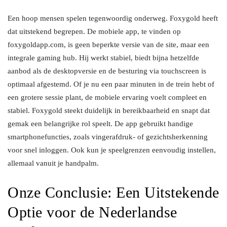
Een hoop mensen spelen tegenwoordig onderweg. Foxygold heeft
dat uitstekend begrepen. De mobiele app, te vinden op
foxygoldapp.com, is geen beperkte versie van de site, maar een
integrale gaming hub. Hij werkt stabiel, biedt bijna hetzelfde
aanbod als de desktopversie en de besturing via touchscreen is
optimaal afgestemd. Of je nu een paar minuten in de trein hebt of
een grotere sessie plant, de mobiele ervaring voelt compleet en
stabiel. Foxygold steekt duidelijk in bereikbaarheid en snapt dat
gemak een belangrijke rol speelt. De app gebruikt handige
smartphonefuncties, zoals vingerafdruk- of gezichtsherkenning
voor snel inloggen. Ook kun je speelgrenzen eenvoudig instellen,
allemaal vanuit je handpalm.
Onze Conclusie: Een Uitstekende
Optie voor de Nederlandse