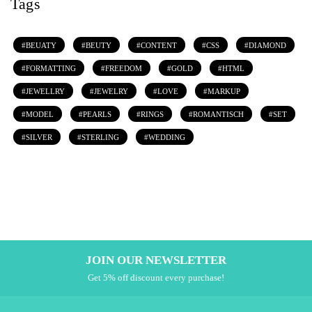
Tags
BEUATY
BEUTY
CONTENT
CSS
DIAMOND
FORMATTING
FREEDOM
GOLD
HTML
JEWELLRY
JEWELRY
LOVE
MARKUP
MODEL
PEARLS
RINGS
ROMANTISCH
SET
SILVER
STERLING
WEDDING
JOIN OUR NEWSLETTER
Get 5% off discount every purchase!