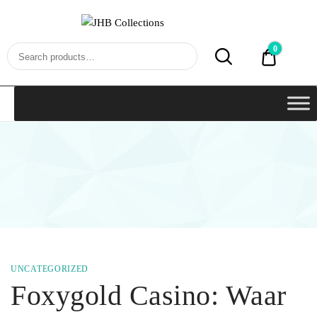
JHB
Collections
0
₹0.00
UNCATEGORIZED
Foxygold Casino: Waar