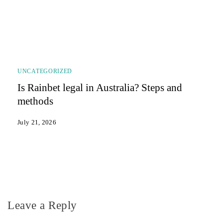
UNCATEGORIZED
Is Rainbet legal in Australia? Steps and
methods
July 21, 2026
Leave a Reply