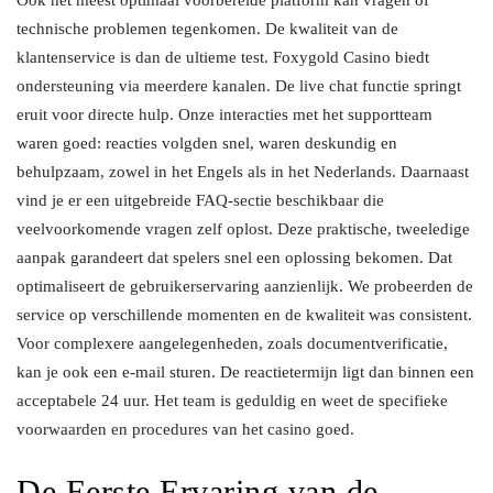
technische problemen tegenkomen. De kwaliteit van de
klantenservice is dan de ultieme test. Foxygold Casino biedt
ondersteuning via meerdere kanalen. De live chat functie springt
eruit voor directe hulp. Onze interacties met het supportteam
waren goed: reacties volgden snel, waren deskundig en
behulpzaam, zowel in het Engels als in het Nederlands. Daarnaast
vind je er een uitgebreide FAQ-sectie beschikbaar die
veelvoorkomende vragen zelf oplost. Deze praktische, tweeledige
aanpak garandeert dat spelers snel een oplossing bekomen. Dat
optimaliseert de gebruikerservaring aanzienlijk. We probeerden de
service op verschillende momenten en de kwaliteit was consistent.
Voor complexere aangelegenheden, zoals documentverificatie,
kan je ook een e-mail sturen. De reactietermijn ligt dan binnen een
acceptabele 24 uur. Het team is geduldig en weet de specifieke
voorwaarden en procedures van het casino goed.
De Eerste Ervaring van de