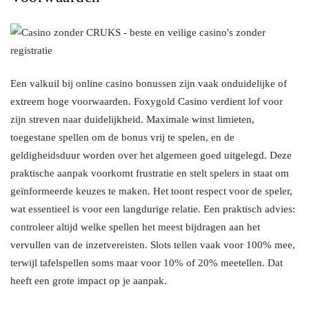
Een valkuil bij online casino bonussen zijn vaak onduidelijke of
extreem hoge voorwaarden. Foxygold Casino verdient lof voor
zijn streven naar duidelijkheid. Maximale winst limieten,
toegestane spellen om de bonus vrij te spelen, en de
geldigheidsduur worden over het algemeen goed uitgelegd. Deze
praktische aanpak voorkomt frustratie en stelt spelers in staat om
geïnformeerde keuzes te maken. Het toont respect voor de speler,
wat essentieel is voor een langdurige relatie. Een praktisch advies:
controleer altijd welke spellen het meest bijdragen aan het
vervullen van de inzetvereisten. Slots tellen vaak voor 100% mee,
terwijl tafelspellen soms maar voor 10% of 20% meetellen. Dat
heeft een grote impact op je aanpak.