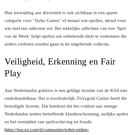
Hun toewijding aan diversiteit is ook zichtbaar in een aparte
categorie voor ‘Turbo Games’ of instant win-spellen, ideaal voor
wie snel een uitkomst wil. Het wekelijks uitlichten van een ‘Spel
van de Week’ helpt spelers om onbekende titels te verkennen die
anders verloren zouden gaan in de uitgebreide collectie.
Veiligheid, Erkenning en Fair
Play
Aan Nederlandse gokkers is een geldige licentie van de KSA niet
onderhandelbaar. Het is noodzakelijk. Foxygold Casino heeft die
benodigde licentie. Dat betekent dat het voldoet aan strenge
Nederlandse wetten betreffende klantbescherming, eerlijke spelen
en het vermijden van spelverslaving en fraude.
https://tracxn.com/d/companies/gsbet-online-