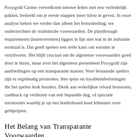
Foxygold Casino verwelkomt nieuwe leden met een verleidelijk
pakket, bedoeld om je eerste stappen meer kleur te geven. In onze
analyse keken we verder dan alleen het bonusbedrag; we
onderzochten de realistische voorwaarden. De playthrough
requirements (inzetvereisten) liggen in lijn met wat in de industrie
normaal is. Dat geeft spelers een reële kans om winsten te
verzilveren. Het blijft cruciaal om de algemene voorwaarden goed
door te lezen, maar over het algemeen presenteert Foxygold zijn
aanbiedingen op een transparante manier. Voor bestaande spelers
zijn er regelmatig promoties, free spins en loyaliteitsbeloningen
die het spelen leuk houden. Denk aan wekelijkse reload bonussen,
cashback op verliezen van een bepaalde dag, of speciale
toernooien waarbij je op een leaderboard kunt klimmen voor
geldprijzen.
Het Belang van Transparante
Voorwaarden