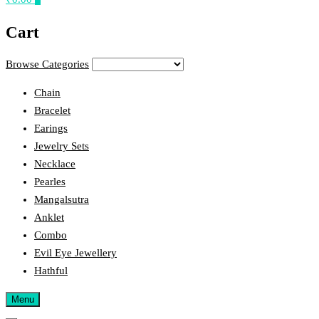
Cart
Browse Categories
Chain
Bracelet
Earings
Jewelry Sets
Necklace
Pearles
Mangalsutra
Anklet
Combo
Evil Eye Jewellery
Hathful
Menu