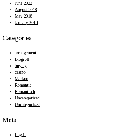
June 2022
August 2018
May 2018
January 2013
Categories
arrangement
Blogroll
buying
casino
Markup
Romantic
Romantisch
Uncategorized
Uncategorized
Meta
Log in