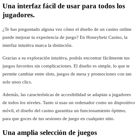
Una interfaz fácil de usar para todos los
jugadores.
¿Te has preguntado alguna vez cómo el diseño de un casino online
puede mejorar tu experiencia de juego? En Honeybetz Casino, la
interfaz intuitiva marca la distinción.
Gracias a su exploración intuitiva, podrás encontrar fácilmente tus
juegos favoritos sin complicaciones. El diseño es simple, lo que te
permite cambiar entre slots, juegos de mesa y promociones con tan
solo unos clics.
Además, las características de accesibilidad se adaptan a jugadores
de todos los niveles. Tanto si usas un ordenador como un dispositivo
móvil, el diseño del casino garantiza un funcionamiento óptimo,
para que goces de tus sesiones de juego en cualquier sitio.
Una amplia selección de juegos