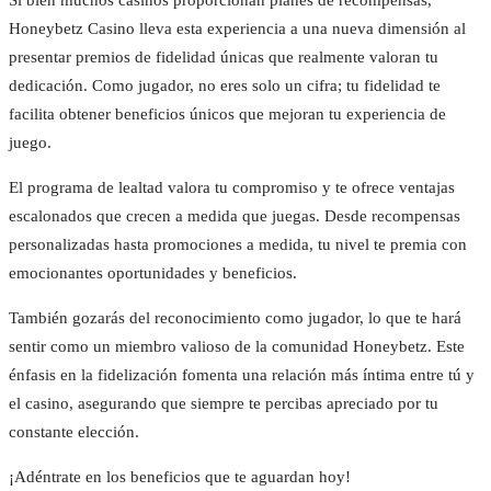
Honeybetz Casino lleva esta experiencia a una nueva dimensión al
presentar premios de fidelidad únicas que realmente valoran tu
dedicación. Como jugador, no eres solo un cifra; tu fidelidad te
facilita obtener beneficios únicos que mejoran tu experiencia de
juego.
El programa de lealtad valora tu compromiso y te ofrece ventajas
escalonados que crecen a medida que juegas. Desde recompensas
personalizadas hasta promociones a medida, tu nivel te premia con
emocionantes oportunidades y beneficios.
También gozarás del reconocimiento como jugador, lo que te hará
sentir como un miembro valioso de la comunidad Honeybetz. Este
énfasis en la fidelización fomenta una relación más íntima entre tú y
el casino, asegurando que siempre te percibas apreciado por tu
constante elección.
¡Adéntrate en los beneficios que te aguardan hoy!