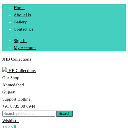
Skip
Home
to
About Us
content
Gallery
Contact Us
Sign In
My Account
JHB Collections
Our Shop:
Ahmedabad
Gujarat
Support Hotline:
+91 8735 00 6944
Search
Search
for:
Wishlist -
₹0.00
0