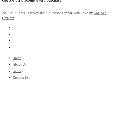
Get 5% off discount every purchase!
2022 All Rights Reserved JHB Collections. Made with Love By
OM Web
Creators
Home
About Us
Gallery
Contact Us