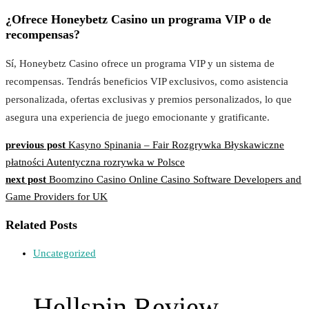
¿Ofrece Honeybetz Casino un programa VIP o de
recompensas?
Sí, Honeybetz Casino ofrece un programa VIP y un sistema de
recompensas. Tendrás beneficios VIP exclusivos, como asistencia
personalizada, ofertas exclusivas y premios personalizados, lo que
asegura una experiencia de juego emocionante y gratificante.
Post
previous post
Kasyno Spinania – Fair Rozgrywka Błyskawiczne
płatności Autentyczna rozrywka w Polsce
navigation
next post
Boomzino Casino Online Casino Software Developers and
Game Providers for UK
Related Posts
Uncategorized
Hellspin Review