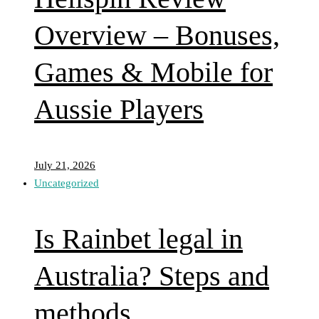
Overview – Bonuses,
Games & Mobile for
Aussie Players
July 21, 2026
Uncategorized
Is Rainbet legal in
Australia? Steps and
methods