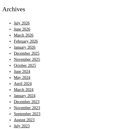
Archives
July 2026
June 2026
March 2026
February 2026
January 2026
December 2025
November 2025
October 2025
June 2024
May 2024
April 2024
March 2024
January 2024
December 2023
November 2023
September 2023
August 2023
July 2023