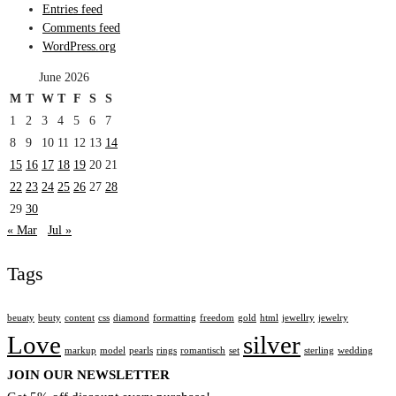
Entries feed
Comments feed
WordPress.org
June 2026
M
T
W
T
F
S
S
1
2
3
4
5
6
7
8
9
10
11
12
13
14
15
16
17
18
19
20
21
22
23
24
25
26
27
28
29
30
« Mar
Jul »
Tags
beuaty
beuty
content
css
diamond
formatting
freedom
gold
html
jewellry
jewelry
Love
silver
markup
model
pearls
rings
romantisch
set
sterling
wedding
JOIN OUR NEWSLETTER