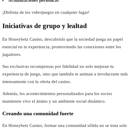
Actualizaciones periódicas
¡Disfruta de los videojuegos en cualquier lugar!
Iniciativas de grupo y lealtad
En Honeybetz Casino, descubrirás que la sociedad juega un papel
esencial en tu experiencia, promoviendo las conexiones entre los
jugadores.
Sus exclusivas recompensas por fidelidad no solo mejoran tu
experiencia de juego, sino que también te animan a involucrarte más
intensamente con la oferta del casino.
Además, los acontecimientos personalizados para los socios
mantienen vivo el ánimo y un ambiente social dinámico.
Creando una comunidad fuerte
En Honeybetz Casino, formar una comunidad sólida no se trata solo