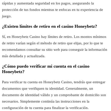
rápidas y aumentada seguridad en los pagos, asegurando la
protección de tus fondos mientras te enfocas en tu experiencia de
juego.
¿Existen límites de retiro en el casino Honeybetz?
Sí, en Honeybetz Casino hay límites de retiro. Los montos mínimos
de retiro varían según el método de retiro que elijas, por lo que te
recomendamos consultar su sitio web para conseguir la información
más detallada y actualizada.
¿Cómo puedo verificar mi cuenta en el casino
Honeybetz?
Para verificar tu cuenta en Honeybetz Casino, tendrás que entregar
documentos que verifiquen tu identidad. Generalmente, un
documento de identidad válido y un comprobante de domicilio son
necesarios. Simplemente continúa las instrucciones en la
configuración de tu cuenta para finalizar la verificación.