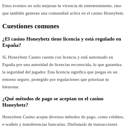
Estos eventos no solo mejoran tu vivencia de entretenimiento, sino
que también generan una comunidad activa en el casino Honeybetz.
Cuestiones comunes
¿El casino Honeybetz tiene licencia y está regulado en
España?
Sí, Honeybetz Casino cuenta con licencia y está autorizado en
España por una autoridad de licencias reconocida, lo que garantiza
la seguridad del jugador. Esta licencia significa que juegas en un
entorno seguro, protegido por regulaciones que priorizan tu
bienestar.
¿Qué métodos de pago se aceptan en el casino
Honeybetz?
Honeybetz Casino acepta diversos métodos de pago, como créditos,
e-wallets y transferencias bancarias. Disfrutarás de transacciones