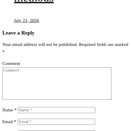
July 21, 2026
Leave a Reply
Your email address will not be published.
Required fields are marked
*
Comment
Name
*
Email
*