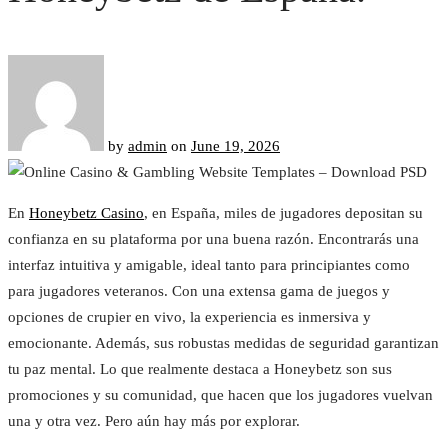
by
admin
on
June 19, 2026
En
Honeybetz Casino
, en España, miles de jugadores depositan su
confianza en su plataforma por una buena razón. Encontrarás una
interfaz intuitiva y amigable, ideal tanto para principiantes como
para jugadores veteranos. Con una extensa gama de juegos y
opciones de crupier en vivo, la experiencia es inmersiva y
emocionante. Además, sus robustas medidas de seguridad garantizan
tu paz mental. Lo que realmente destaca a Honeybetz son sus
promociones y su comunidad, que hacen que los jugadores vuelvan
una y otra vez. Pero aún hay más por explorar.