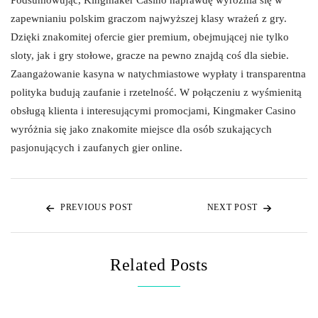
zapewnianiu polskim graczom najwyższej klasy wrażeń z gry.
Dzięki znakomitej ofercie gier premium, obejmującej nie tylko
sloty, jak i gry stołowe, gracze na pewno znajdą coś dla siebie.
Zaangażowanie kasyna w natychmiastowe wypłaty i transparentna
polityka budują zaufanie i rzetelność. W połączeniu z wyśmienitą
obsługą klienta i interesującymi promocjami, Kingmaker Casino
wyróżnia się jako znakomite miejsce dla osób szukających
pasjonujących i zaufanych gier online.
PREVIOUS POST
NEXT POST
Related Posts