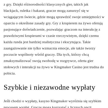
z gry. Dzięki różnorodności klasycznych gier, takich jak
blackjack, ruletka i bakarat, gracze mogą zanurzyć się w
wciągającym świecie, gdzie mogą sprawdzić swoje umiejętności w
oparciu o określone zasady gry. Gry z krupierem na żywo oferują
pasjonujące doświadczenie, pozwalając graczom na interakcję z
prawdziwymi krupierami w czasie rzeczywistym, dzięki czemu
każda runda jest bardziej realistyczna i ekscytująca. Takie
zaangażowanie nie tylko wzmacnia emocje, ale także tworzy
poczucie wspólnoty wśród graczy. Dla tych, którzy chcą
zmaksymalizować swoją swobodę w rozgrywce, oferta gier
stołowych i interakcji na żywo w Kingmaker Casino jest trudna do
pobicia.
Szybkie i niezawodne wypłaty
Jeśli chodzi o wypłaty, kasyno Kingmaker wyróżnia się szybkim
procesem wypłat. Gracze mogą korzystać z licznych opcji