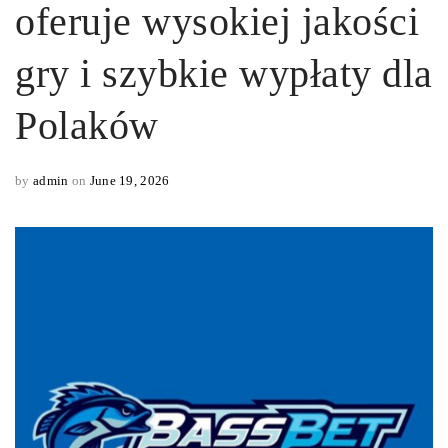
oferuje wysokiej jakości
gry i szybkie wypłaty dla
Polaków
by
admin
on
June 19, 2026