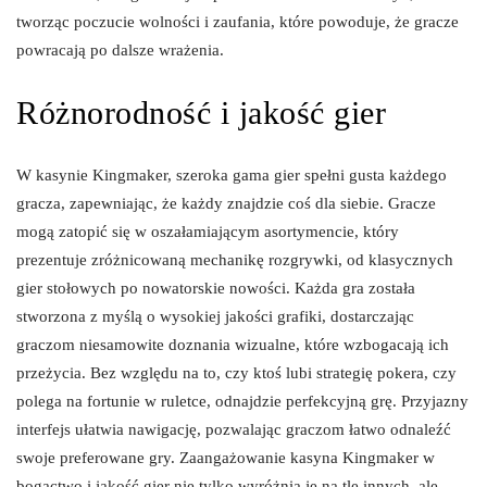
tworząc poczucie wolności i zaufania, które powoduje, że gracze
powracają po dalsze wrażenia.
Różnorodność i jakość gier
W kasynie Kingmaker, szeroka gama gier spełni gusta każdego
gracza, zapewniając, że każdy znajdzie coś dla siebie. Gracze
mogą zatopić się w oszałamiającym asortymencie, który
prezentuje zróżnicowaną mechanikę rozgrywki, od klasycznych
gier stołowych po nowatorskie nowości. Każda gra została
stworzona z myślą o wysokiej jakości grafiki, dostarczając
graczom niesamowite doznania wizualne, które wzbogacają ich
przeżycia. Bez względu na to, czy ktoś lubi strategię pokera, czy
polega na fortunie w ruletce, odnajdzie perfekcyjną grę. Przyjazny
interfejs ułatwia nawigację, pozwalając graczom łatwo odnaleźć
swoje preferowane gry. Zaangażowanie kasyna Kingmaker w
bogactwo i jakość gier nie tylko wyróżnia je na tle innych, ale