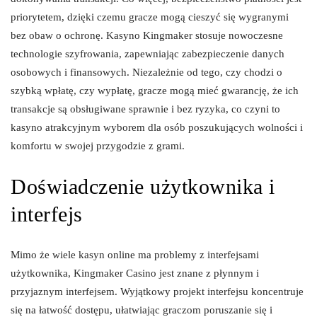
priorytetem, dzięki czemu gracze mogą cieszyć się wygranymi
bez obaw o ochronę. Kasyno Kingmaker stosuje nowoczesne
technologie szyfrowania, zapewniając zabezpieczenie danych
osobowych i finansowych. Niezależnie od tego, czy chodzi o
szybką wpłatę, czy wypłatę, gracze mogą mieć gwarancję, że ich
transakcje są obsługiwane sprawnie i bez ryzyka, co czyni to
kasyno atrakcyjnym wyborem dla osób poszukujących wolności i
komfortu w swojej przygodzie z grami.
Doświadczenie użytkownika i
interfejs
Mimo że wiele kasyn online ma problemy z interfejsami
użytkownika, Kingmaker Casino jest znane z płynnym i
przyjaznym interfejsem. Wyjątkowy projekt interfejsu koncentruje
się na łatwość dostępu, ułatwiając graczom poruszanie się i