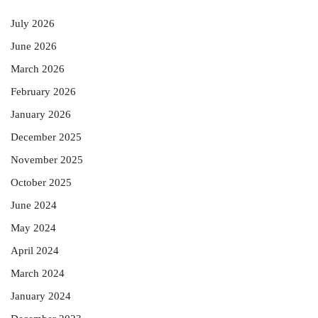
July 2026
June 2026
March 2026
February 2026
January 2026
December 2025
November 2025
October 2025
June 2024
May 2024
April 2024
March 2024
January 2024