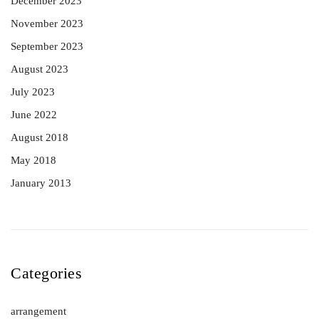
December 2023
November 2023
September 2023
August 2023
July 2023
June 2022
August 2018
May 2018
January 2013
Categories
arrangement