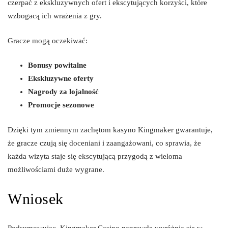
czerpać z ekskluzywnych ofert i ekscytujących korzyści, które
wzbogacą ich wrażenia z gry.
Gracze mogą oczekiwać:
Bonusy powitalne
Ekskluzywne oferty
Nagrody za lojalność
Promocje sezonowe
Dzięki tym zmiennym zachętom kasyno Kingmaker gwarantuje,
że gracze czują się doceniani i zaangażowani, co sprawia, że
każda wizyta staje się ekscytującą przygodą z wieloma
możliwościami duże wygrane.
Wniosek
Podsumowując, Kingmaker Casino naprawdę wyróżnia się w