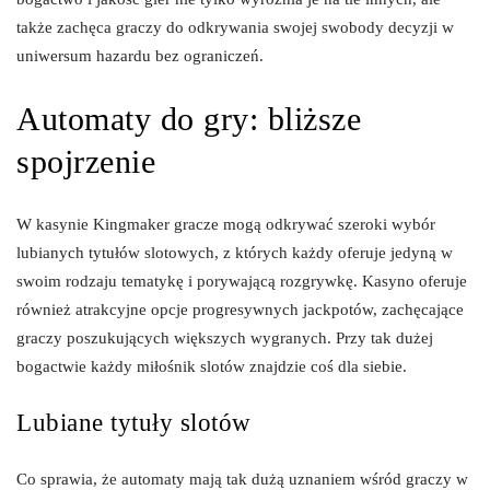
także zachęca graczy do odkrywania swojej swobody decyzji w
uniwersum hazardu bez ograniczeń.
Automaty do gry: bliższe
spojrzenie
W kasynie Kingmaker gracze mogą odkrywać szeroki wybór
lubianych tytułów slotowych, z których każdy oferuje jedyną w
swoim rodzaju tematykę i porywającą rozgrywkę. Kasyno oferuje
również atrakcyjne opcje progresywnych jackpotów, zachęcające
graczy poszukujących większych wygranych. Przy tak dużej
bogactwie każdy miłośnik slotów znajdzie coś dla siebie.
Lubiane tytuły slotów
Co sprawia, że automaty mają tak dużą uznaniem wśród graczy w