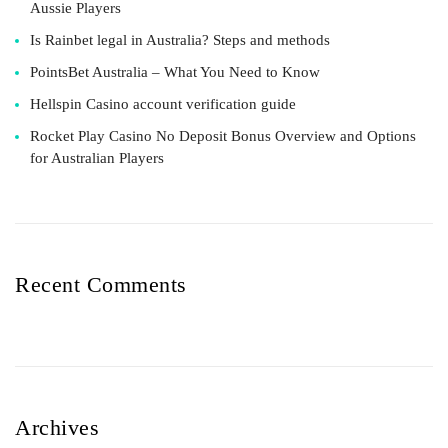
Aussie Players
Is Rainbet legal in Australia? Steps and methods
PointsBet Australia – What You Need to Know
Hellspin Casino account verification guide
Rocket Play Casino No Deposit Bonus Overview and Options
for Australian Players
Recent Comments
Archives