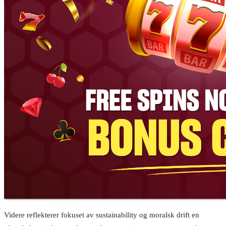
Videre reflekterer fokuset av sustainability og moralsk drift en