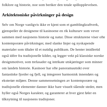
folklore og historie, noe som beriker den totale spillopplevelsen.
Arkitektoniske påvirkninger på design
Selv om Norge vanligvis ikke er kjent som et gamblingkraftverk,
gjenspeiler de designene til kasinoene en rik kulturarv som vever
sammen med nasjonens historie og natur. Disse strukturene viser ofte
kontemporære påvirkninger, med slanke linjer og nyskapende
materialer som tiltaler til et nutidig publikum. De henter imidlertid
også idéer fra tradisjonelle kilder, og legger vekt på klassiske norske
designmotiver, som trefasader og intrikate utskjæringer som minner
om landets historie. Kasinoer har ofte panoramautsikt over
fantastiske fjorder og fjell, og integrerer harmonisk innendørs og
eksteriør miljøer. Denne sammensetningen av kontemporære og
tradisjonelle elementer danner ikke bare visuelt slående steder, men
hyller også Norges karakter, og garanterer at hver gjest føler en
tilknytning til nasjonens tradisjoner.