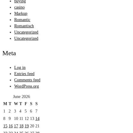
buying
casino
Markup
Romantic
Romantisch
Uncategorized
Uncategorized
Meta
Log in
Entries feed
Comments feed
WordPress.org
June 2026
M
T
W
T
F
S
S
1
2
3
4
5
6
7
8
9
10
11
12
13
14
15
16
17
18
19
20
21