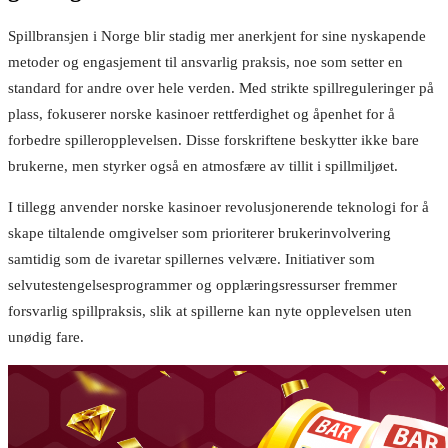
Spillbransjen i Norge blir stadig mer anerkjent for sine nyskapende
metoder og engasjement til ansvarlig praksis, noe som setter en
standard for andre over hele verden. Med strikte spillreguleringer på
plass, fokuserer norske kasinoer rettferdighet og åpenhet for å
forbedre spilleropplevelsen. Disse forskriftene beskytter ikke bare
brukerne, men styrker også en atmosfære av tillit i spillmiljøet.
I tillegg anvender norske kasinoer revolusjonerende teknologi for å
skape tiltalende omgivelser som prioriterer brukerinvolvering
samtidig som de ivaretar spillernes velvære. Initiativer som
selvutestengelsesprogrammer og opplæringsressurser fremmer
forsvarlig spillpraksis, slik at spillerne kan nyte opplevelsen uten
unødig fare.