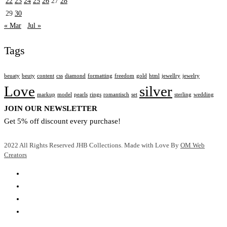
22
23
24
25
26
27
28
29
30
« Mar
Jul »
Tags
beuaty
beuty
content
css
diamond
formatting
freedom
gold
html
jewellry
jewelry
Love
silver
markup
model
pearls
rings
romantisch
set
sterling
wedding
JOIN OUR NEWSLETTER
Get 5% off discount every purchase!
2022 All Rights Reserved JHB Collections. Made with Love By
OM Web
Creators