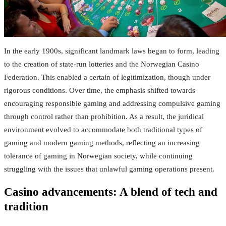
In the early 1900s, significant landmark laws began to form, leading
to the creation of state-run lotteries and the Norwegian Casino
Federation. This enabled a certain of legitimization, though under
rigorous conditions. Over time, the emphasis shifted towards
encouraging responsible gaming and addressing compulsive gaming
through control rather than prohibition. As a result, the juridical
environment evolved to accommodate both traditional types of
gaming and modern gaming methods, reflecting an increasing
tolerance of gaming in Norwegian society, while continuing
struggling with the issues that unlawful gaming operations present.
Casino advancements: A blend of tech and
tradition