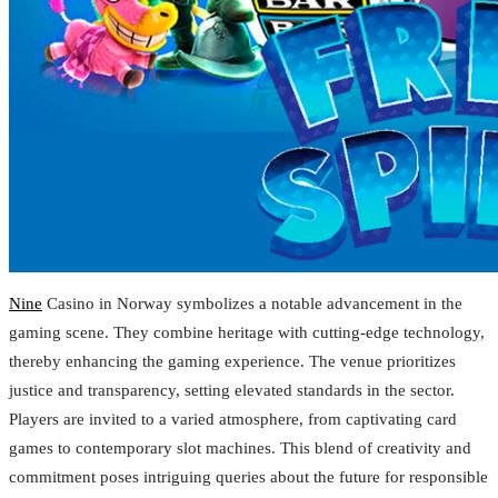
Nine
Casino in Norway symbolizes a notable advancement in the
gaming scene. They combine heritage with cutting-edge technology,
thereby enhancing the gaming experience. The venue prioritizes
justice and transparency, setting elevated standards in the sector.
Players are invited to a varied atmosphere, from captivating card
games to contemporary slot machines. This blend of creativity and
commitment poses intriguing queries about the future for responsible