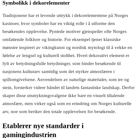
Symbolikk i dekorelementer
Tradisjonene har et levende uttrykk i dekorelementene på Norges
kasinoer, hvor symboler har en viktig rolle i å utforme den
besøkendes opplevelse. Pyntede motiver gjenspeiler ofte Norges
omfattende folklore og historie. For eksempel tjener klassiske
mønstre inspirert av vikingkunst og nordisk mytologi til å vekke en
følelse av lengsel og kulturell stolthet. Hvert dekorativt element er
fylt av betydningsfulle betydninger, som binder besøkende til
nasjonens kulturarv samtidig som det styrker atmosfæren i
spillomgivelsene. Anvendelsen av naturlige materialer, som tre og
stein, forsterker videre båndet til landets fantastiske landskap. Derfor
skaper disse utsmykningsvalgene ikke bare en visuelt tiltalende
atmosfære, men virker også som en erindring om Norges kulturelle
arv, noe som beriker den totale opplevelsen for besøkende.
Etablerer nye standarder i
gamingindustrien