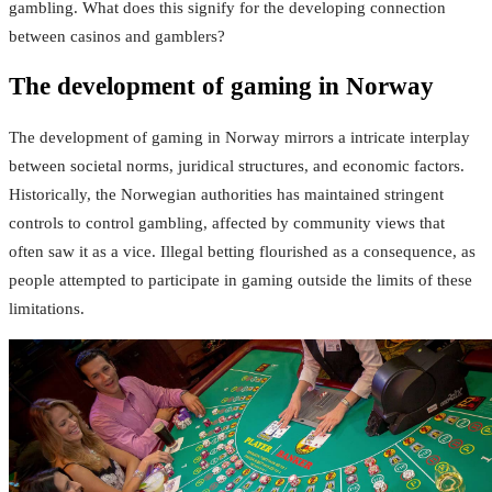
gambling. What does this signify for the developing connection
between casinos and gamblers?
The development of gaming in Norway
The development of gaming in Norway mirrors a intricate interplay
between societal norms, juridical structures, and economic factors.
Historically, the Norwegian authorities has maintained stringent
controls to control gambling, affected by community views that
often saw it as a vice. Illegal betting flourished as a consequence, as
people attempted to participate in gaming outside the limits of these
limitations.