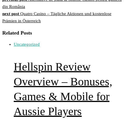
din România
navigation
next post
Quatro Casino – Tägliche Aktionen und kostenlose
Prämien in Österreich
Related Posts
Uncategorized
Hellspin Review
Overview – Bonuses,
Games & Mobile for
Aussie Players