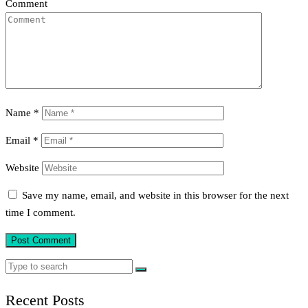
Comment
Name
*
Email
*
Website
Save my name, email, and website in this browser for the next
time I comment.
Search
Search
for:
Recent Posts