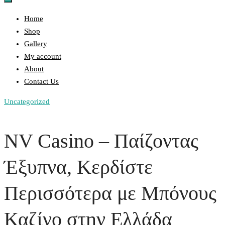
Home
Shop
Gallery
My account
About
Contact Us
Uncategorized
NV Casino – Παίζοντας
Έξυπνα, Κερδίστε
Περισσότερα με Μπόνους
Καζίνο στην Ελλάδα