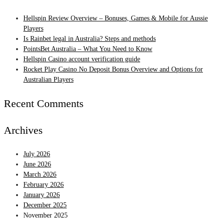
Hellspin Review Overview – Bonuses, Games & Mobile for Aussie
Players
Is Rainbet legal in Australia? Steps and methods
PointsBet Australia – What You Need to Know
Hellspin Casino account verification guide
Rocket Play Casino No Deposit Bonus Overview and Options for
Australian Players
Recent Comments
Archives
July 2026
June 2026
March 2026
February 2026
January 2026
December 2025
November 2025