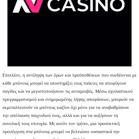
Επιπλέον, η αντίληψη των όρων και προϋποθέσεων που συνδέονται με
κάθε μπόνους μπορεί να υποστηρίξει τους παίκτες να αποφύγουν
παγίδες και να μεγιστοποιήσουν τις ανταμοιβές. Μέσω σχολαστικού
προγραμματισμού και ενημερωμένης λήψης αποφάσεων, μπορούν να
εκμεταλλευτούν τα μπόνους καζίνο όχι μόνο για να αναβαθμίσουν
την απόλαυση παιχνιδιού τους, αλλά και για να αυξήσουν τη
συνολική τους επιτυχία. Με αυτόν τον τρόπο, μια προσεκτική
προσέγγιση στα μπόνους μπορεί να βελτιώσει ουσιαστικά την