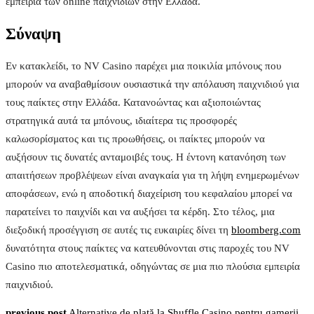
εμπειρία των online παιχνιδιών στην Ελλάδα.
Σύναψη
Εν κατακλείδι, το NV Casino παρέχει μια ποικιλία μπόνους που
μπορούν να αναβαθμίσουν ουσιαστικά την απόλαυση παιχνιδιού για
τους παίκτες στην Ελλάδα. Κατανοώντας και αξιοποιώντας
στρατηγικά αυτά τα μπόνους, ιδιαίτερα τις προσφορές
καλωσορίσματος και τις προωθήσεις, οι παίκτες μπορούν να
αυξήσουν τις δυνατές ανταμοιβές τους. Η έντονη κατανόηση των
απαιτήσεων προβλέψεων είναι αναγκαία για τη λήψη ενημερωμένων
αποφάσεων, ενώ η αποδοτική διαχείριση του κεφαλαίου μπορεί να
παρατείνει το παιχνίδι και να αυξήσει τα κέρδη. Στο τέλος, μια
διεξοδική προσέγγιση σε αυτές τις ευκαιρίες δίνει τη
bloomberg.com
δυνατότητα στους παίκτες να κατευθύνονται στις παροχές του NV
Casino πιο αποτελεσματικά, οδηγώντας σε μια πιο πλούσια εμπειρία
παιχνιδιού.
Post
previous post
Alternative de plată la Shuffle Casino pentru gamerii