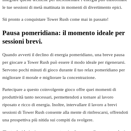
le tue sessioni di metà mattinata in momenti di divertimento epici.
Sii pronto a conquistare Tower Rush come mai in passato!
Pausa pomeridiana: il momento ideale per
sessioni brevi.
Quando avverti il declino di energia pomeridiano, una breve pausa
per giocare a Tower Rush può essere il modo ideale per rigenerarsi.
Servono pochi minuti di gioco durante il tuo relax pomeridiano per
migliorare il morale e migliorare la concentrazione.
Partecipare a questo coinvolgente gioco offre quei momenti di
produttività tanto necessari, permettendoti a tornare al lavoro
riposato e ricco di energia. Inoltre, intervallare il lavoro a brevi
sessioni di Tower Rush consente alla mente di rinfrescarsi, offrendoti
una prospettiva più nitida sui compiti da svolgere.