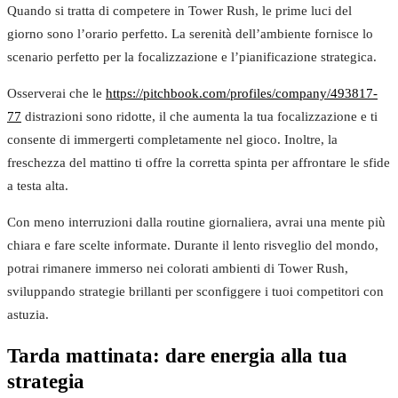
Quando si tratta di competere in Tower Rush, le prime luci del
giorno sono l’orario perfetto. La serenità dell’ambiente fornisce lo
scenario perfetto per la focalizzazione e l’pianificazione strategica.
Osserverai che le
https://pitchbook.com/profiles/company/493817-
77
distrazioni sono ridotte, il che aumenta la tua focalizzazione e ti
consente di immergerti completamente nel gioco. Inoltre, la
freschezza del mattino ti offre la corretta spinta per affrontare le sfide
a testa alta.
Con meno interruzioni dalla routine giornaliera, avrai una mente più
chiara e fare scelte informate. Durante il lento risveglio del mondo,
potrai rimanere immerso nei colorati ambienti di Tower Rush,
sviluppando strategie brillanti per sconfiggere i tuoi competitori con
astuzia.
Tarda mattinata: dare energia alla tua
strategia