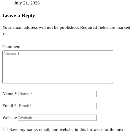
July 21, 2026
Leave a Reply
Your email address will not be published.
Required fields are marked
*
Comment
Name
*
Email
*
Website
Save my name, email, and website in this browser for the next