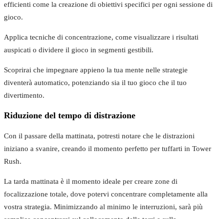
efficienti come la creazione di obiettivi specifici per ogni sessione di
gioco.
Applica tecniche di concentrazione, come visualizzare i risultati
auspicati o dividere il gioco in segmenti gestibili.
Scoprirai che impegnare appieno la tua mente nelle strategie
diventerà automatico, potenziando sia il tuo gioco che il tuo
divertimento.
Riduzione del tempo di distrazione
Con il passare della mattinata, potresti notare che le distrazioni
iniziano a svanire, creando il momento perfetto per tuffarti in Tower
Rush.
La tarda mattinata è il momento ideale per creare zone di
focalizzazione totale, dove potervi concentrare completamente alla
vostra strategia. Minimizzando al minimo le interruzioni, sarà più