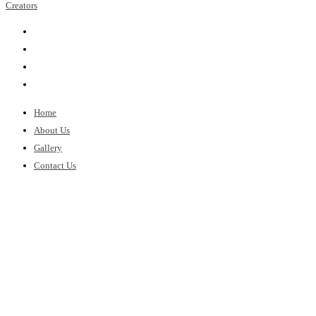
Creators
Home
About Us
Gallery
Contact Us