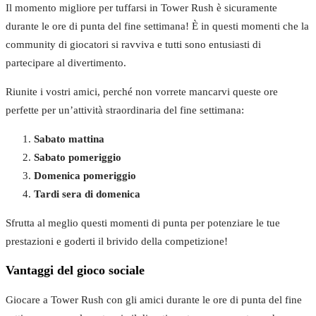
Il momento migliore per tuffarsi in Tower Rush è sicuramente
durante le ore di punta del fine settimana! È in questi momenti che la
community di giocatori si ravviva e tutti sono entusiasti di
partecipare al divertimento.
Riunite i vostri amici, perché non vorrete mancarvi queste ore
perfette per un’attività straordinaria del fine settimana:
Sabato mattina
Sabato pomeriggio
Domenica pomeriggio
Tardi sera di domenica
Sfrutta al meglio questi momenti di punta per potenziare le tue
prestazioni e goderti il brivido della competizione!
Vantaggi del gioco sociale
Giocare a Tower Rush con gli amici durante le ore di punta del fine