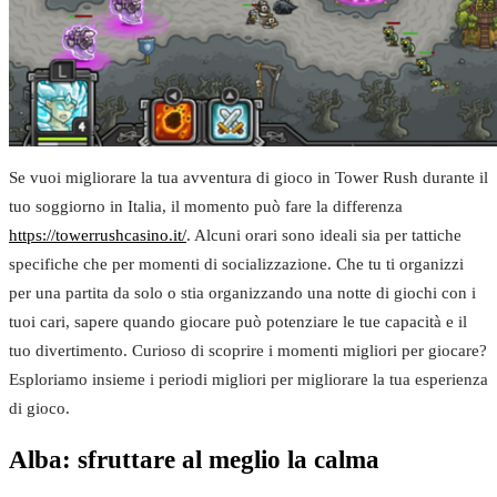
Se vuoi migliorare la tua avventura di gioco in Tower Rush durante il
tuo soggiorno in Italia, il momento può fare la differenza
https://towerrushcasino.it/
. Alcuni orari sono ideali sia per tattiche
specifiche che per momenti di socializzazione. Che tu ti organizzi
per una partita da solo o stia organizzando una notte di giochi con i
tuoi cari, sapere quando giocare può potenziare le tue capacità e il
tuo divertimento. Curioso di scoprire i momenti migliori per giocare?
Esploriamo insieme i periodi migliori per migliorare la tua esperienza
di gioco.
Alba: sfruttare al meglio la calma