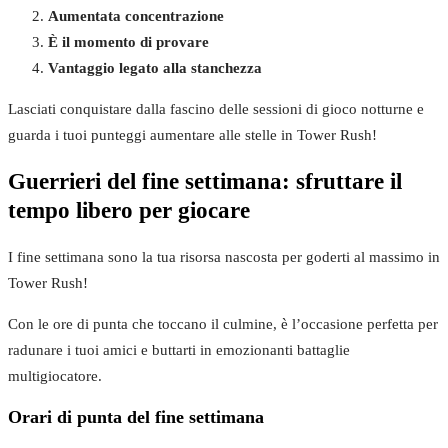
Aumentata concentrazione
È il momento di provare
Vantaggio legato alla stanchezza
Lasciati conquistare dalla fascino delle sessioni di gioco notturne e
guarda i tuoi punteggi aumentare alle stelle in Tower Rush!
Guerrieri del fine settimana: sfruttare il
tempo libero per giocare
I fine settimana sono la tua risorsa nascosta per goderti al massimo in
Tower Rush!
Con le ore di punta che toccano il culmine, è l’occasione perfetta per
radunare i tuoi amici e buttarti in emozionanti battaglie
multigiocatore.
Orari di punta del fine settimana