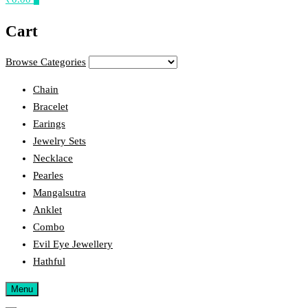
Cart
Browse Categories
Chain
Bracelet
Earings
Jewelry Sets
Necklace
Pearles
Mangalsutra
Anklet
Combo
Evil Eye Jewellery
Hathful
Menu