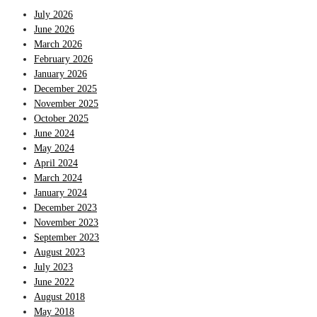
July 2026
June 2026
March 2026
February 2026
January 2026
December 2025
November 2025
October 2025
June 2024
May 2024
April 2024
March 2024
January 2024
December 2023
November 2023
September 2023
August 2023
July 2023
June 2022
August 2018
May 2018