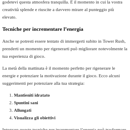
godetevi questa atmosfera tranquilla. È il momento in cui la vostra
creatività splende e riuscite a davvero mirare al punteggio più
elevato.
Tecniche per incrementare l’energia
Anche se potresti essere tentato di immergerti subito in Tower Rush,
prenderti un momento per rigenerarti può migliorare notevolmente la
tua esperienza di gioco.
La metà della mattinata è il momento perfetto per rigenerare le
energie e potenziare la motivazione durante il gioco. Ecco alcuni
suggerimenti per potenziare alla tua strategia:
Mantieniti idratato
Spuntini sani
Allungati
Visualizza gli obiettivi
Integrare queste tecniche per incrementare l’energia può trasformare