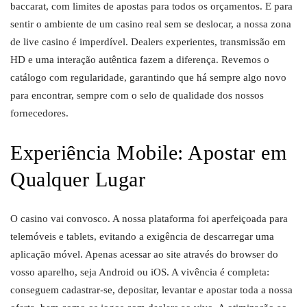
baccarat, com limites de apostas para todos os orçamentos. E para
sentir o ambiente de um casino real sem se deslocar, a nossa zona
de live casino é imperdível. Dealers experientes, transmissão em
HD e uma interação autêntica fazem a diferença. Revemos o
catálogo com regularidade, garantindo que há sempre algo novo
para encontrar, sempre com o selo de qualidade dos nossos
fornecedores.
Experiência Mobile: Apostar em
Qualquer Lugar
O casino vai convosco. A nossa plataforma foi aperfeiçoada para
telemóveis e tablets, evitando a exigência de descarregar uma
aplicação móvel. Apenas acessar ao site através do browser do
vosso aparelho, seja Android ou iOS. A vivência é completa:
conseguem cadastrar-se, depositar, levantar e apostar toda a nossa