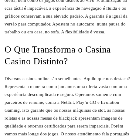
oferta, bem como os jogos com dealers ao vivo. A otimização ao
ecrã táctil é impecável, a experiência de navegação é fluida e os
gráficos conservam a sua elevado padrão. A garantia é a igual da
versão para computador. Apostem no autocarro, numa pausa do
trabalho ou em casa, no sofá. A flexibilidade é vossa.
O Que Transforma o Casina
Casino Distinto?
Diversos casinos online são semelhantes. Aquilo que nos destaca?
Representa a maneira como juntamos uma oferta vasta com uma
experiência descomplicada e segura. Operamos somente com
parceiros de renome, como a NetEnt, Play’n GO e Evolution
Gaming. Isto garante que os nossas máquinas de slot, as nossas
roletas e as nossas mesas de blackjack apresentam imagens de
qualidade e retornos certificados para serem imparciais. Porém
vamos mais longe dos jogos. O nosso atendimento fala português