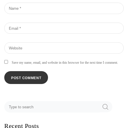
Save my name, email, and website in this browser for the next time I comment.
Recent Posts