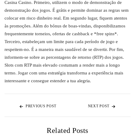
Casina Casino. Primeiro, utilizem o modo de demonstração de
demonstração dos jogos. É grátis e permite dominar as regras sem
colocar em risco dinheiro real. Em segundo lugar, fiquem atentos
às promoções. Além do bónus de boas-vindas, disponibilizamos
frequentemente torneios, ofertas de cashback e *free spins*.
Terceiro, estabeleçam um limite para cada período de jogo e
respeitem-no. É a maneira mais saudável de se divertir. Por fim,
informem-se sobre as percentagens de retorno (RTP) dos jogos.
Slots com RTP mais elevado costumam a render mais a longo
termo. Jogar com uma estratégia transforma a experiência mais
interessante e consegue estender a tua alegria.
PREVIOUS POST
NEXT POST
Related Posts