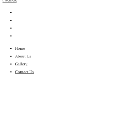
Creators
Home
About Us
Gallery
Contact Us