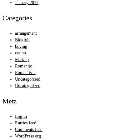
January 2013
Categories
arrangement
Blogroll
buying
casino
Markup
Romantic
Romantisch
Uncategorized
Uncategorized
Meta
Log in
Entries feed
Comments feed
WordPress.org