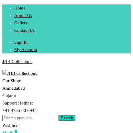
Skip
Home
to
About Us
content
Gallery
Contact Us
Sign In
My Account
JHB Collections
Our Shop:
Ahmedabad
Gujarat
Support Hotline:
+91 8735 00 6944
Search
Search
for:
Wishlist -
₹0.00
0