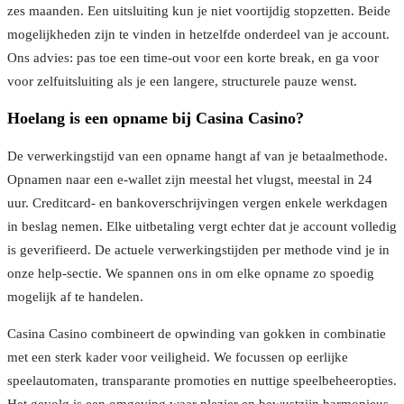
zes maanden. Een uitsluiting kun je niet voortijdig stopzetten. Beide
mogelijkheden zijn te vinden in hetzelfde onderdeel van je account.
Ons advies: pas toe een time-out voor een korte break, en ga voor
voor zelfuitsluiting als je een langere, structurele pauze wenst.
Hoelang is een opname bij Casina Casino?
De verwerkingstijd van een opname hangt af van je betaalmethode.
Opnamen naar een e-wallet zijn meestal het vlugst, meestal in 24
uur. Creditcard- en bankoverschrijvingen vergen enkele werkdagen
in beslag nemen. Elke uitbetaling vergt echter dat je account volledig
is geverifieerd. De actuele verwerkingstijden per methode vind je in
onze help-sectie. We spannen ons in om elke opname zo spoedig
mogelijk af te handelen.
Casina Casino combineert de opwinding van gokken in combinatie
met een sterk kader voor veiligheid. We focussen op eerlijke
speelautomaten, transparante promoties en nuttige speelbeheeropties.
Het gevolg is een omgeving waar plezier en bewustzijn harmonieus