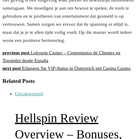
samengaan. We moedigen je aan om bewust te spelen, de tools te
gebruiken en te profiteren van entertainment dat gestoeld is op
vertrouwen. Samen zorgen we ervoor dat de spanning er altijd is,
maar dat je je te allen tijde veilig voelt. Op die manier wordt iedere
sessie een positieve herinnering.
Post
previous post
Lolospin Casino – Comentarios de Clientes en
Trustpilot desde España
navigation
next post
Erlangen Sie VIP-Status in Österreich mit Casina Casino
Related Posts
Uncategorized
Hellspin Review
Overview – Bonuses,