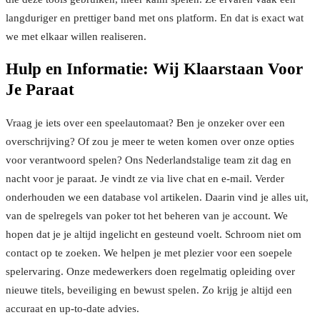
langduriger en prettiger band met ons platform. En dat is exact wat
we met elkaar willen realiseren.
Hulp en Informatie: Wij Klaarstaan Voor
Je Paraat
Vraag je iets over een speelautomaat? Ben je onzeker over een
overschrijving? Of zou je meer te weten komen over onze opties
voor verantwoord spelen? Ons Nederlandstalige team zit dag en
nacht voor je paraat. Je vindt ze via live chat en e-mail. Verder
onderhouden we een database vol artikelen. Daarin vind je alles uit,
van de spelregels van poker tot het beheren van je account. We
hopen dat je je altijd ingelicht en gesteund voelt. Schroom niet om
contact op te zoeken. We helpen je met plezier voor een soepele
spelervaring. Onze medewerkers doen regelmatig opleiding over
nieuwe titels, beveiliging en bewust spelen. Zo krijg je altijd een
accuraat en up-to-date advies.