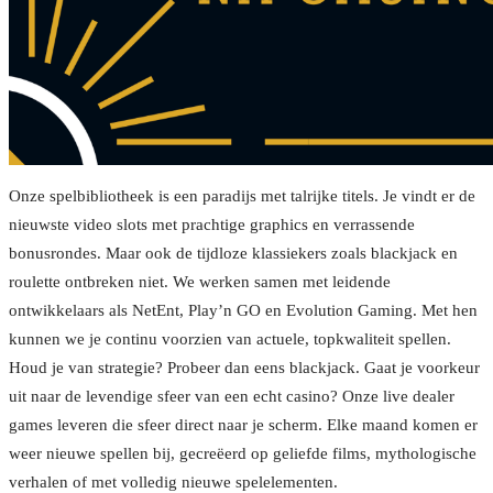
Onze spelbibliotheek is een paradijs met talrijke titels. Je vindt er de
nieuwste video slots met prachtige graphics en verrassende
bonusrondes. Maar ook de tijdloze klassiekers zoals blackjack en
roulette ontbreken niet. We werken samen met leidende
ontwikkelaars als NetEnt, Play’n GO en Evolution Gaming. Met hen
kunnen we je continu voorzien van actuele, topkwaliteit spellen.
Houd je van strategie? Probeer dan eens blackjack. Gaat je voorkeur
uit naar de levendige sfeer van een echt casino? Onze live dealer
games leveren die sfeer direct naar je scherm. Elke maand komen er
weer nieuwe spellen bij, gecreëerd op geliefde films, mythologische
verhalen of met volledig nieuwe spelelementen.