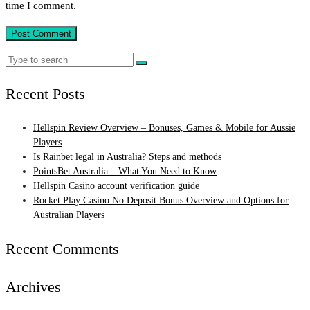
time I comment.
Search
Search
for:
Recent Posts
Hellspin Review Overview – Bonuses, Games & Mobile for Aussie
Players
Is Rainbet legal in Australia? Steps and methods
PointsBet Australia – What You Need to Know
Hellspin Casino account verification guide
Rocket Play Casino No Deposit Bonus Overview and Options for
Australian Players
Recent Comments
Archives