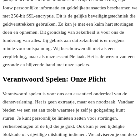
Jouw persoonlijke informatie en geldelijketransacties beschermen we
met 256-bit SSL-encryptie. Dit is de gelijke beveiligingstechniek die
geldverstrekkers gebruiken. Zo kan je met een kalm hart stortingen
doen en opnemen. Dit grondslag van zekerheid is voor ons de
fundering van alles. Bij gebrek aan dat zekerheid is er nergens
ruimte voor ontspanning. Wij beschouwen dit niet als een
verplichting, maar als onze essentiële taak. Het is de wezen van een
gezonde en blijvende band met onze spelers.
Verantwoord Spelen: Onze Plicht
Verantwoord spelen is voor ons een essentieel onderdeel van de
dienstverlening. Het is geen extraatje, maar een noodzaak. Vandaar
bieden we een set aan tools waarmee je zelf je gokgedrag kunt
sturen. Je kunt persoonlijke limieten zetten voor stortingen,
verliesbedragen of de tijd die je gokt. Ook kun je een tijdelijke
blokkade of vrijwillige uitsluiting indienen. We adviseren je om deze