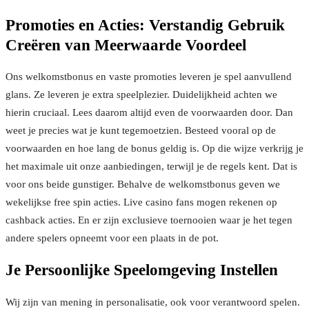
Promoties en Acties: Verstandig Gebruik
Creëren van Meerwaarde Voordeel
Ons welkomstbonus en vaste promoties leveren je spel aanvullend
glans. Ze leveren je extra speelplezier. Duidelijkheid achten we
hierin cruciaal. Lees daarom altijd even de voorwaarden door. Dan
weet je precies wat je kunt tegemoetzien. Besteed vooral op de
voorwaarden en hoe lang de bonus geldig is. Op die wijze verkrijg je
het maximale uit onze aanbiedingen, terwijl je de regels kent. Dat is
voor ons beide gunstiger. Behalve de welkomstbonus geven we
wekelijkse free spin acties. Live casino fans mogen rekenen op
cashback acties. En er zijn exclusieve toernooien waar je het tegen
andere spelers opneemt voor een plaats in de pot.
Je Persoonlijke Speelomgeving Instellen
Wij zijn van mening in personalisatie, ook voor verantwoord spelen.