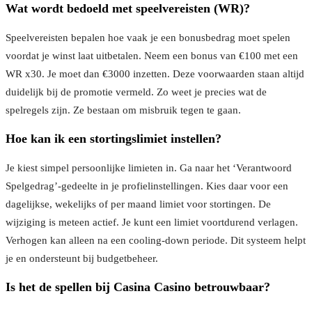
Wat wordt bedoeld met speelvereisten (WR)?
Speelvereisten bepalen hoe vaak je een bonusbedrag moet spelen
voordat je winst laat uitbetalen. Neem een bonus van €100 met een
WR x30. Je moet dan €3000 inzetten. Deze voorwaarden staan altijd
duidelijk bij de promotie vermeld. Zo weet je precies wat de
spelregels zijn. Ze bestaan om misbruik tegen te gaan.
Hoe kan ik een stortingslimiet instellen?
Je kiest simpel persoonlijke limieten in. Ga naar het ‘Verantwoord
Spelgedrag’-gedeelte in je profielinstellingen. Kies daar voor een
dagelijkse, wekelijks of per maand limiet voor stortingen. De
wijziging is meteen actief. Je kunt een limiet voortdurend verlagen.
Verhogen kan alleen na een cooling-down periode. Dit systeem helpt
je en ondersteunt bij budgetbeheer.
Is het de spellen bij Casina Casino betrouwbaar?