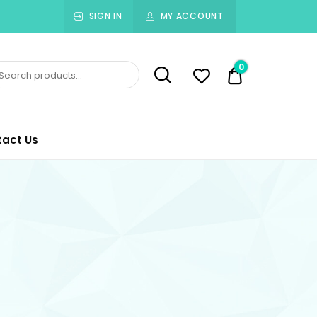
SIGN IN
MY ACCOUNT
0
₹0.00
act Us