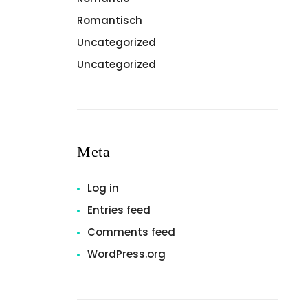
Romantisch
Uncategorized
Uncategorized
Meta
Log in
Entries feed
Comments feed
WordPress.org