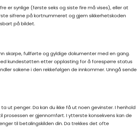
fre er synlige (første seks og siste fire må vises), eller at
terste sifrene på kortnummeret og gjem sikkerhetskoden
sbart på bildet.
nn skarpe, fullførte og gyldige dokumenter med en gang.
med kundestøtten etter opplasting for å forespørre status
handler sakene i den rekkefølgen de innkommer. Unngå sende
 ta ut penger. Da kan du ikke få ut noen gevinster. I henhold
 til prosessen er gjennomført. I ytterste konsekvens kan de
er til betalingskilden din. Da trekkes det ofte