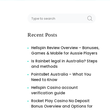
Recent Posts
Hellspin Review Overview – Bonuses,
Games & Mobile for Aussie Players
Is Rainbet legal in Australia? Steps
and methods
PointsBet Australia – What You
Need to Know
Hellspin Casino account
verification guide
Rocket Play Casino No Deposit
Bonus Overview and Options for