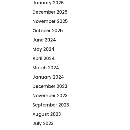
January 2026
December 2025
November 2025
October 2025
June 2024
May 2024
April 2024
March 2024
January 2024
December 2023
November 2023
September 2023
August 2023
July 2023