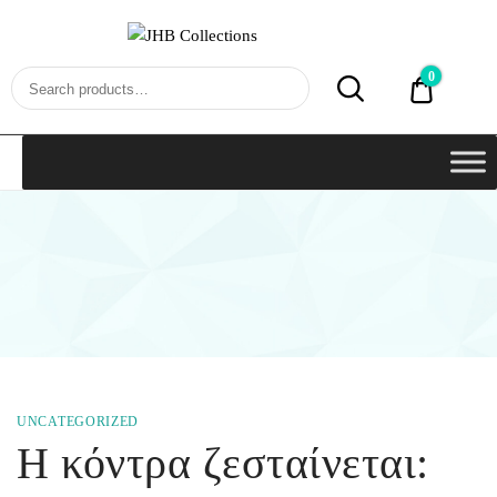
JHB
Collections
0
₹0.00
UNCATEGORIZED
Η κόντρα ζεσταίνεται: