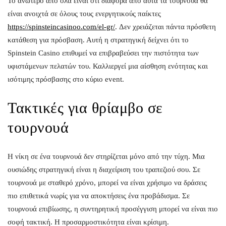
Το ανώτερο από όλα είναι ότι διάφορα από αυτά τα τουρνουά θα
είναι ανοιχτά σε όλους τους ενεργητικούς παίκτες
https://spinsteincasinoo.com/el-gr/
. Δεν χρειάζεται πάντα πρόσθετη
κατάθεση για πρόσβαση. Αυτή η στρατηγική δείχνει ότι το
Spinstein Casino επιθυμεί να επιβραβεύσει την πιστότητα των
υφιστάμενων πελατών του. Καλλιεργεί μια αίσθηση ενότητας και
ισότιμης πρόσβασης στο κύριο event.
Τακτικές για θρίαμβο σε
τουρνουά
Η νίκη σε ένα τουρνουά δεν στηρίζεται μόνο από την τύχη. Μια
ουσιώδης στρατηγική είναι η διαχείριση του τραπεζιού σου. Σε
τουρνουά με σταθερό χρόνο, μπορεί να είναι χρήσιμο να δράσεις
πιο επιθετικά νωρίς για να αποκτήσεις ένα προβάδισμα. Σε
τουρνουά επιβίωσης, η συντηρητική προσέγγιση μπορεί να είναι πιο
σοφή τακτική. Η προσαρμοστικότητα είναι κρίσιμη.