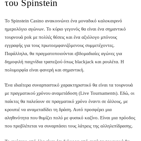
του Spinstein
Το Spinstein Casino ανακοινώνει ένα μοναδικό καλοκαιρινό
ημερολόγιο αγώνων. Το κύριο γεγονός θα είναι ένα σημαντικό
τουρνουά pok με πολλές θέσεις και ένα αξιόλογο μπόνους
εγγραφής για τους πρωτοεμφανιζόμενους συμμετέχοντες.
Παράλληλα, θα πραγματοποιούνται εβδομαδιαίες αγώνες για
δημοφιλή παιχνίδια τραπεζιού όπως blackjack και ρουλέτα. Η
πολυμορφία είναι φανερή και σημαντική.
Ένα ιδιαίτερα συναρπαστικό χαρακτηριστικό θα είναι τα τουρνουά
με πραγματικού χρόνου αναμετάδοση (Live Tournaments). Εδώ, οι
παίκτες θα παλεύουν σε πραγματικό χρόνο έναντι σε άλλους, με
κρουπιέ να αναμεταδίδει τη δράση. Αυτό προσφέρει μια
αληθινότητα που θυμίζει πολύ με φυσικό καζίνο. Είναι μια πρόοδος
που προβλέπεται να συναρπάσει τους λάτρεις της αλληλεπίδρασης.