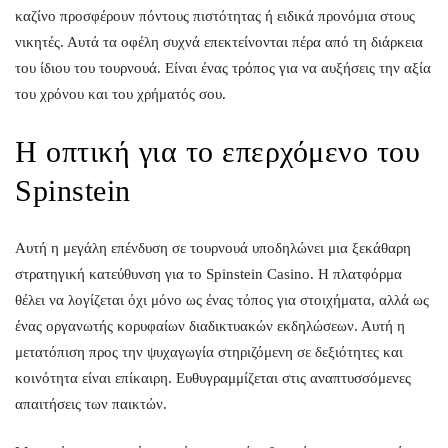
καζίνο προσφέρουν πόντους πιστότητας ή ειδικά προνόμια στους
νικητές. Αυτά τα οφέλη συχνά επεκτείνονται πέρα από τη διάρκεια
του ίδιου του τουρνουά. Είναι ένας τρόπος για να αυξήσεις την αξία
του χρόνου και του χρήματός σου.
Η οπτική για το επερχόμενο του
Spinstein
Αυτή η μεγάλη επένδυση σε τουρνουά υποδηλώνει μια ξεκάθαρη
στρατηγική κατεύθυνση για το Spinstein Casino. Η πλατφόρμα
θέλει να λογίζεται όχι μόνο ως ένας τόπος για στοιχήματα, αλλά ως
ένας οργανωτής κορυφαίων διαδικτυακών εκδηλώσεων. Αυτή η
μετατόπιση προς την ψυχαγωγία στηριζόμενη σε δεξιότητες και
κοινότητα είναι επίκαιρη. Ευθυγραμμίζεται στις αναπτυσσόμενες
απαιτήσεις των παικτών.