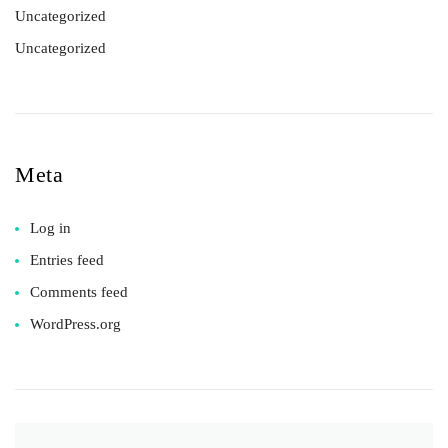
Uncategorized
Uncategorized
Meta
Log in
Entries feed
Comments feed
WordPress.org