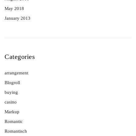
May 2018
January 2013
Categories
arrangement
Blogroll
buying
casino
Markup
Romantic
Romantisch