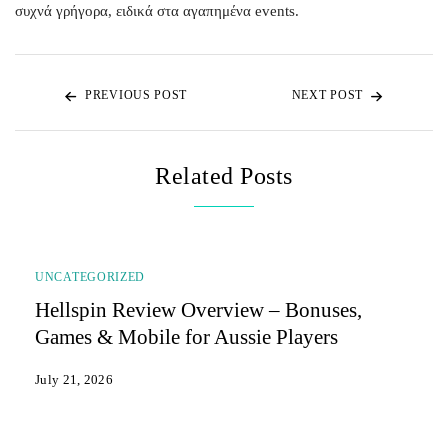
συχνά γρήγορα, ειδικά στα αγαπημένα events.
PREVIOUS POST
NEXT POST
Related Posts
UNCATEGORIZED
Hellspin Review Overview – Bonuses,
Games & Mobile for Aussie Players
July 21, 2026