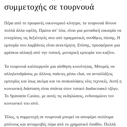
συμμετοχής σε τουρνουά
Πέρα από το προφανές οικονομικό κίνητρο, τα τουρνουά δίνουν
πολλά άλλα οφέλη. Πρώτα απ’ όλα, είναι μια μοναδική ευκαιρία να
ενισχύσεις τις δεξιότητές σου υπό πραγματικές συνθήκες πίεσης. Η
εμπειρία που λαμβάνεις είναι ανεκτίμητη. Επίσης, προσφέρουν μια
φρέσκια αλλαγή από την τυπική, μοναχική εμπειρία του καζίνο.
Τα τουρνουά καλλιεργούν μια αίσθηση κοινότητας. Μπορείς να
αλληλεπιδράσεις με άλλους παίκτες μέσω chat, να ανταλλάξεις
εμπειρίες και ίσως ακόμα και να ανακαλύψεις νέες τεχνικές. Αυτή η
κοινωνική διάσταση είναι σπάνια στον τυπικό διαδικτυακό τζόγο.
Το Spinstein Casino, με αυτές τις εκδηλώσεις, ενδυναμώνει τον
κοινωνικό του ιστό.
Τέλος, η συμμετοχή σε τουρνουά μπορεί να αποφέρει πολύτιμα
μπόνους και ανταμοιβές πέρα από το χρηματικό έπαθλο. Πολλά