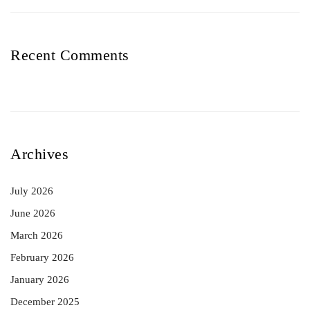
Recent Comments
Archives
July 2026
June 2026
March 2026
February 2026
January 2026
December 2025