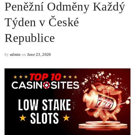
Peněžní Odměny Každý
Týden v České
Republice
by
admin
on
June 23, 2026