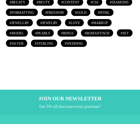
BEUATY
BEUTY
CONTENT
CSS
DIAMOND
FORMATTING
FREEDOM
GOLD
HTML
JEWELLRY
JEWELRY
LOVE
MARKUP
MODEL
PEARLS
RINGS
ROMANTISCH
SET
SILVER
STERLING
WEDDING
JOIN OUR NEWSLETTER
Get 5% off discount every purchase!