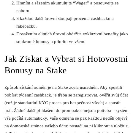
Hraním a sázením akumulujte “Wager” a posouvejte se
nahoru.
S každou další úrovní stoupají procenta cashbacku a
rakebacku.
Dosažením elitních úrovní obdržíte exkluzivní benefity jako
soukromé bonusy a prioritu ve všem.
Jak Získat a Vybrat si Hotovostní
Bonusy na Stake
Způsob získání odměn je na Stake zcela usnadněn. Aby spustili
pobírat týdenní cashback, je třeba se zaregistrovat, ověřit svůj účet
(což je standardní KYC proces pro bezpečnost všech) a spustit
hrát. Žádné další přihlášení do promoakce nejsou potřeba – systém
vše počítá automaticky. Vaše odměna se pak každou neděli objeví
na domovské stránce vašeho účtu; postačí na ni kliknout a uložit si