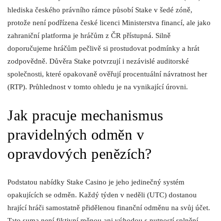
hlediska českého právního rámce působí Stake v šedé zóně,
protože není podřízena české licenci Ministerstva financí, ale jako
zahraniční platforma je hráčům z ČR přístupná. Silně
doporučujeme hráčům pečlivě si prostudovat podmínky a hrát
zodpovědně. Důvěra Stake potvrzují i nezávislé auditorské
společnosti, které opakovaně ověřují procentuální návratnost her
(RTP). Průhlednost v tomto ohledu je na vynikající úrovni.
Jak pracuje mechanismus
pravidelných odměn v
opravdových penězích?
Podstatou nabídky Stake Casino je jeho jedinečný systém
opakujících se odměn. Každý týden v neděli (UTC) dostanou
hrající hráči samostatně přidělenou finanční odměnu na svůj účet.
Tato suma není fiktivní měnou ani výhodou s nutností splnění