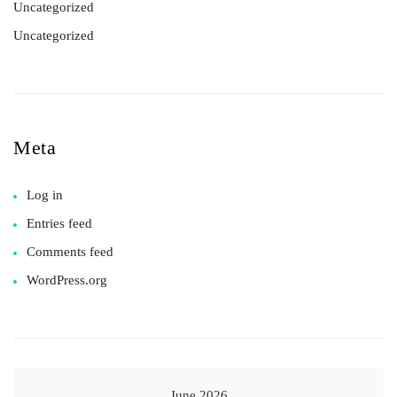
Uncategorized
Uncategorized
Meta
Log in
Entries feed
Comments feed
WordPress.org
June 2026