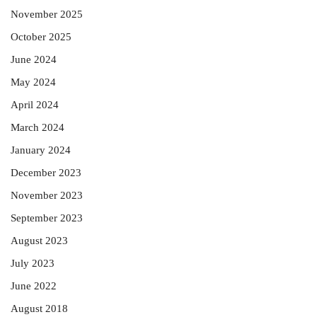
November 2025
October 2025
June 2024
May 2024
April 2024
March 2024
January 2024
December 2023
November 2023
September 2023
August 2023
July 2023
June 2022
August 2018