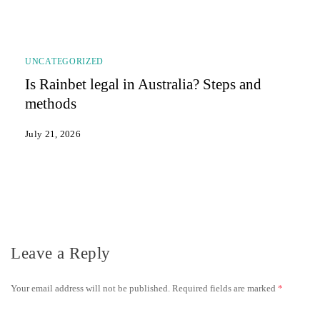
UNCATEGORIZED
Is Rainbet legal in Australia? Steps and
methods
July 21, 2026
Leave a Reply
Your email address will not be published.
Required fields are marked
*