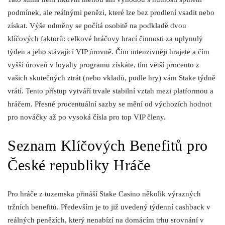
podmínek, ale reálnými penězi, které lze bez prodlení vsadit nebo
získat. Výše odměny se počítá osobitě na podkladě dvou
klíčových faktorů: celkové hráčovy hrací činnosti za uplynulý
týden a jeho stávající VIP úrovně. Čím intenzivněji hrajete a čím
vyšší úroveň v loyalty programu získáte, tím větší procento z
vašich skutečných ztrát (nebo vkladů, podle hry) vám Stake týdně
vrátí. Tento přístup vytváří trvale stabilní vztah mezi platformou a
hráčem. Přesné procentuální sazby se mění od výchozích hodnot
pro nováčky až po vysoká čísla pro top VIP členy.
Seznam Klíčových Benefitů pro
České republiky Hráče
Pro hráče z tuzemska přináší Stake Casino několik výrazných
tržních benefitů. Především je to již uvedený týdenní cashback v
reálných penězích, který nenabízí na domácím trhu srovnání v