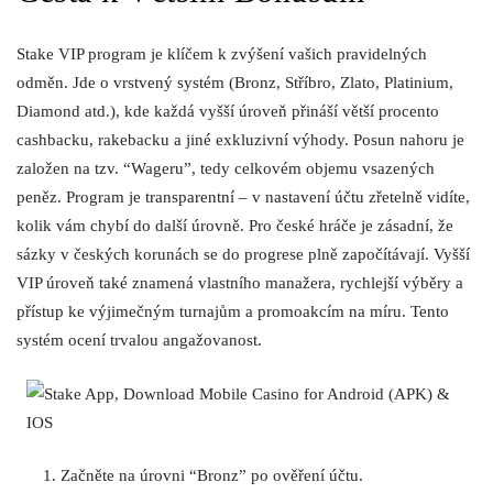
Stake VIP program je klíčem k zvýšení vašich pravidelných
odměn. Jde o vrstvený systém (Bronz, Stříbro, Zlato, Platinium,
Diamond atd.), kde každá vyšší úroveň přináší větší procento
cashbacku, rakebacku a jiné exkluzivní výhody. Posun nahoru je
založen na tzv. “Wageru”, tedy celkovém objemu vsazených
peněz. Program je transparentní – v nastavení účtu zřetelně vidíte,
kolik vám chybí do další úrovně. Pro české hráče je zásadní, že
sázky v českých korunách se do progrese plně započítávají. Vyšší
VIP úroveň také znamená vlastního manažera, rychlejší výběry a
přístup ke výjimečným turnajům a promoakcím na míru. Tento
systém ocení trvalou angažovanost.
Začněte na úrovni “Bronz” po ověření účtu.