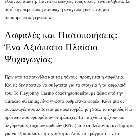
ελληνικό παίκτη. Πάντα να ελέγχεις τους όρους, είναι αλήθεια. Σε
αυτή την περίπτωση πάντως, η ανάγνωση δεν είναι μια
αποκαρδιωτική εργασία.
Ασφαλές και Πιστοποιήσεις:
Ένα Αξιόπιστο Πλαίσιο
Ψυχαγωγίας
Πριν από τα παιχνίδια και τα μπόνους, προηγείται η ασφάλεια.
Κανείς δεν προτιμά να σκέφτεται για τα στοιχεία ή τα κεφάλαιά
του. Το Playjonny Casino δραστηριοποιείται με άδεια από την
Curacao eGaming, ένα γνωστό ρυθμιστικό φορέα. Κάθε μία οι
συναλλαγές ασφαλίζονται με κρυπτογράφηση SSL, το ακριβώς ίδιο
πρότυπο που εφαρμόζουν οι τράπεζες. Τα παιχνίδια τρέχουν με
αλγόριθμους τυχαίων αριθμών (RNG) που επιβλέπονται ανεξάρτητα
για να εξασφαλιστεί η τυχαιότητα. Αυτά τα πράγματα δεν τα