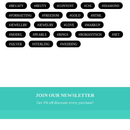
BEUATY
BEUTY
CONTENT
CSS
DIAMOND
FORMATTING
FREEDOM
GOLD
HTML
JEWELLRY
JEWELRY
LOVE
MARKUP
MODEL
PEARLS
RINGS
ROMANTISCH
SET
SILVER
STERLING
WEDDING
JOIN OUR NEWSLETTER
Get 5% off discount every purchase!