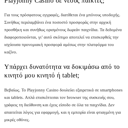
Playjonny Casino σε νέους παίκτες;
Για τους πρόσφατους εγγραφές, διατίθεται ένα μπόνους υποδοχής.
Συνήθως περιλαμβάνει ένα ποσοστό προσφοράς στην αρχική
προσθήκη και συνήθως ορισμένους δωρεάν παιχνίδια. Τα δεδομένα
διαφοροποιούνται, γι’ αυτό σκόπιμο αποτελεί να επισκεφθείς την
ισχύουσα προνομιακή προσφορά αμέσως στην πλατφόρμα του
καζίνο.
Υπάρχει δυνατότητα να δοκιμάσω από το
κινητό μου κινητό ή tablet;
Βεβαίως. Το Playjonny Casino δουλεύει εξαιρετικά σε smartphones
και tablets. Απλά επισκέπτεσαι τον browser της συσκευής σου,
γράφεις τη διεύθυνση και έχεις είσοδο σε όλα τα παιχνίδια. Δεν
απαιτείται λόγος για εφαρμογή, και η εμπειρία είναι φτιαγμένη για
μικρές οθόνες.