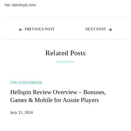
την προσοχή σου.
PREVIOUS POST
NEXT POST
Related Posts
UNCATEGORIZED
Hellspin Review Overview – Bonuses,
Games & Mobile for Aussie Players
July 21, 2026