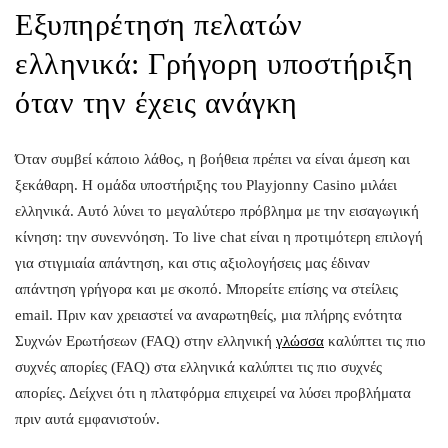
Εξυπηρέτηση πελατών
ελληνικά: Γρήγορη υποστήριξη
όταν την έχεις ανάγκη
Όταν συμβεί κάποιο λάθος, η βοήθεια πρέπει να είναι άμεση και
ξεκάθαρη. Η ομάδα υποστήριξης του Playjonny Casino μιλάει
ελληνικά. Αυτό λύνει το μεγαλύτερο πρόβλημα με την εισαγωγική
κίνηση: την συνεννόηση. Το live chat είναι η προτιμότερη επιλογή
για στιγμιαία απάντηση, και στις αξιολογήσεις μας έδιναν
απάντηση γρήγορα και με σκοπό. Μπορείτε επίσης να στείλεις
email. Πριν καν χρειαστεί να αναρωτηθείς, μια πλήρης ενότητα
Συχνών Ερωτήσεων (FAQ) στην ελληνική
γλώσσα
καλύπτει τις πιο
συχνές απορίες (FAQ) στα ελληνικά καλύπτει τις πιο συχνές
απορίες. Δείχνει ότι η πλατφόρμα επιχειρεί να λύσει προβλήματα
πριν αυτά εμφανιστούν.