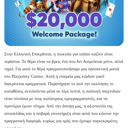
Στην Ελληνική Επικράτεια, η ποικιλία για online καζίνο είναι
τεράστια. Το θέμα είναι να βρεις ένα που δεν δεσμεύεται μόνο, αλλά
τηρεί. Για αυτό το θέμα πραγματοποιήσαμε μια προσεκτική ματιά
στο Playjonny Casino. Αυτή η εταιρεία μας κέρδισε γιατί
διακρίνεται πραγματικά. Παρατήρησε το από την εκκίνηση: οι
καταθέσεις εκτελούνται μέσα σε λίγα λεπτά, η συλλογή παιχνιδιών
είναι πλούσια με τους καλύτερους προγραμματιστές, και τα
προνόμια έχουν νόημα. Από την άποψη μας, η αξιοπιστία της
ιστοσελίδας και η σοβαρή υποστήριξη είναι αυτά που κάνουν την
πραγματική διαφορά, κυρίως για εμάς που έχουμε συγκεκριμένες