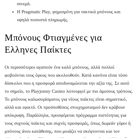
σινεμά.
Η Pragmatic Play, φημισμένη για τακτικά μπόνους και
υψηλά ποσοστά πληρωμής.
Μπόνους Φτιαγμένες για
Ελληνες Παίκτες
Οι περισσότεροι αγαπούν ένα καλό μπόνους, αλλά πολλοί
φοβούνται τους όρους που ακολουθούν. Κατά κανόνα είναι τόσο
δύσκολοι που η προσφορά αποδυναμώνεται την αξία της. Σε αυτό
το σημείο, το Playjonny Casino λειτουργεί με πιο άμεσους τρόπους.
Το μπόνους καλωσορίσματος για νέους παίκτες είναι σημαντικό,
αλλά και εφικτό. Οι προϋποθέσεις στοιχηματισμού δεν κρύβουν
απόκρυψη. Παράλληλα, προσφέρεται πρόγραμμα πιστότητας για
τους συχνούς παίκτες και συχνές προσφορές, όπως δωρεάν γύροι ή
μπόνους άνευ κατάθεσης, που μοιάζει να σκέφτονται και τον