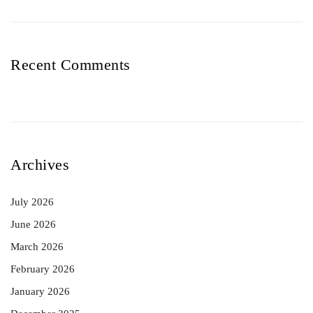
Recent Comments
Archives
July 2026
June 2026
March 2026
February 2026
January 2026