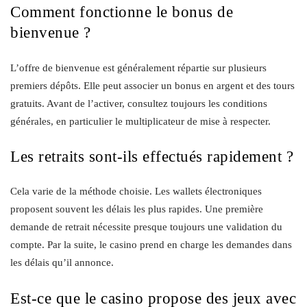
Comment fonctionne le bonus de
bienvenue ?
L’offre de bienvenue est généralement répartie sur plusieurs
premiers dépôts. Elle peut associer un bonus en argent et des tours
gratuits. Avant de l’activer, consultez toujours les conditions
générales, en particulier le multiplicateur de mise à respecter.
Les retraits sont-ils effectués rapidement ?
Cela varie de la méthode choisie. Les wallets électroniques
proposent souvent les délais les plus rapides. Une première
demande de retrait nécessite presque toujours une validation du
compte. Par la suite, le casino prend en charge les demandes dans
les délais qu’il annonce.
Est-ce que le casino propose des jeux avec