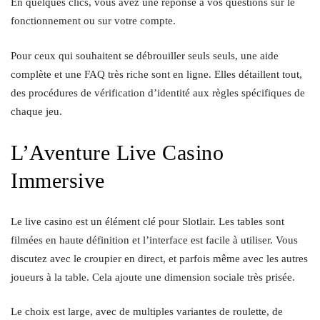
En quelques clics, vous avez une réponse à vos questions sur le
fonctionnement ou sur votre compte.
Pour ceux qui souhaitent se débrouiller seuls seuls, une aide
complète et une FAQ très riche sont en ligne. Elles détaillent tout,
des procédures de vérification d’identité aux règles spécifiques de
chaque jeu.
L’Aventure Live Casino
Immersive
Le live casino est un élément clé pour Slotlair. Les tables sont
filmées en haute définition et l’interface est facile à utiliser. Vous
discutez avec le croupier en direct, et parfois même avec les autres
joueurs à la table. Cela ajoute une dimension sociale très prisée.
Le choix est large, avec de multiples variantes de roulette, de