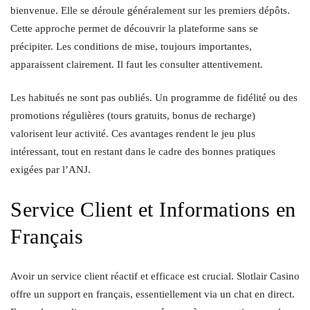
bienvenue. Elle se déroule généralement sur les premiers dépôts.
Cette approche permet de découvrir la plateforme sans se
précipiter. Les conditions de mise, toujours importantes,
apparaissent clairement. Il faut les consulter attentivement.
Les habitués ne sont pas oubliés. Un programme de fidélité ou des
promotions régulières (tours gratuits, bonus de recharge)
valorisent leur activité. Ces avantages rendent le jeu plus
intéressant, tout en restant dans le cadre des bonnes pratiques
exigées par l’ANJ.
Service Client et Informations en
Français
Avoir un service client réactif et efficace est crucial. Slotlair Casino
offre un support en français, essentiellement via un chat en direct.