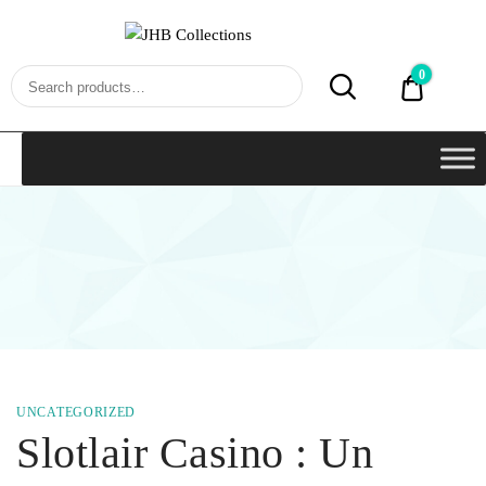
JHB
Collections
0
₹0.00
UNCATEGORIZED
Slotlair Casino : Un