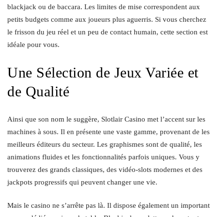
blackjack ou de baccara. Les limites de mise correspondent aux
petits budgets comme aux joueurs plus aguerris. Si vous cherchez
le frisson du jeu réel et un peu de contact humain, cette section est
idéale pour vous.
Une Sélection de Jeux Variée et
de Qualité
Ainsi que son nom le suggère, Slotlair Casino met l’accent sur les
machines à sous. Il en présente une vaste gamme, provenant de les
meilleurs éditeurs du secteur. Les graphismes sont de qualité, les
animations fluides et les fonctionnalités parfois uniques. Vous y
trouverez des grands classiques, des vidéo-slots modernes et des
jackpots progressifs qui peuvent changer une vie.
Mais le casino ne s’arrête pas là. Il dispose également un important