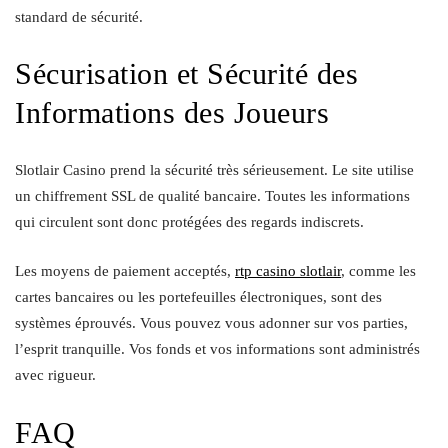
standard de sécurité.
Sécurisation et Sécurité des
Informations des Joueurs
Slotlair Casino prend la sécurité très sérieusement. Le site utilise
un chiffrement SSL de qualité bancaire. Toutes les informations
qui circulent sont donc protégées des regards indiscrets.
Les moyens de paiement acceptés,
rtp casino slotlair
, comme les
cartes bancaires ou les portefeuilles électroniques, sont des
systèmes éprouvés. Vous pouvez vous adonner sur vos parties,
l’esprit tranquille. Vos fonds et vos informations sont administrés
avec rigueur.
FAQ