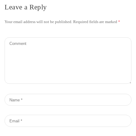
Leave a Reply
Your email address will not be published.
Required fields are marked
*