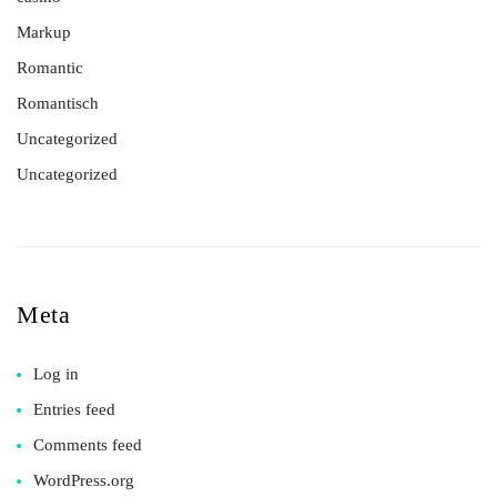
Markup
Romantic
Romantisch
Uncategorized
Uncategorized
Meta
Log in
Entries feed
Comments feed
WordPress.org