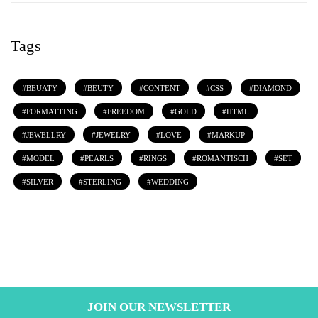
Tags
BEUATY
BEUTY
CONTENT
CSS
DIAMOND
FORMATTING
FREEDOM
GOLD
HTML
JEWELLRY
JEWELRY
LOVE
MARKUP
MODEL
PEARLS
RINGS
ROMANTISCH
SET
SILVER
STERLING
WEDDING
JOIN OUR NEWSLETTER