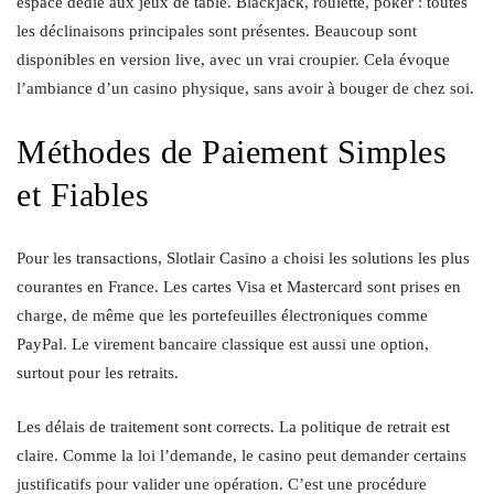
espace dédié aux jeux de table. Blackjack, roulette, poker : toutes
les déclinaisons principales sont présentes. Beaucoup sont
disponibles en version live, avec un vrai croupier. Cela évoque
l’ambiance d’un casino physique, sans avoir à bouger de chez soi.
Méthodes de Paiement Simples
et Fiables
Pour les transactions, Slotlair Casino a choisi les solutions les plus
courantes en France. Les cartes Visa et Mastercard sont prises en
charge, de même que les portefeuilles électroniques comme
PayPal. Le virement bancaire classique est aussi une option,
surtout pour les retraits.
Les délais de traitement sont corrects. La politique de retrait est
claire. Comme la loi l’demande, le casino peut demander certains
justificatifs pour valider une opération. C’est une procédure