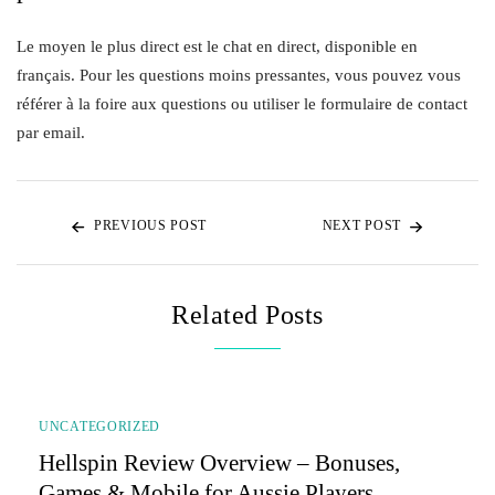
Le moyen le plus direct est le chat en direct, disponible en
français. Pour les questions moins pressantes, vous pouvez vous
référer à la foire aux questions ou utiliser le formulaire de contact
par email.
PREVIOUS POST
NEXT POST
Related Posts
UNCATEGORIZED
Hellspin Review Overview – Bonuses,
Games & Mobile for Aussie Players