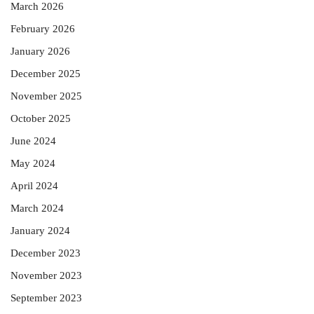
March 2026
February 2026
January 2026
December 2025
November 2025
October 2025
June 2024
May 2024
April 2024
March 2024
January 2024
December 2023
November 2023
September 2023