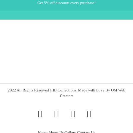
Get 5% off discount every purchase!
2022 All Rights Reserved JHB Collections. Made with Love By
OM Web
Creators
Home
About Us
Gallery
Contact Us