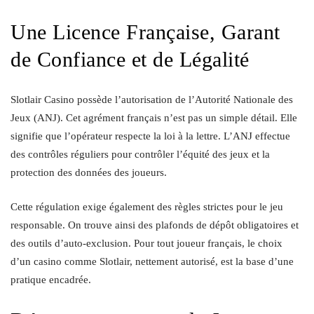
Une Licence Française, Garant
de Confiance et de Légalité
Slotlair Casino possède l’autorisation de l’Autorité Nationale des
Jeux (ANJ). Cet agrément français n’est pas un simple détail. Elle
signifie que l’opérateur respecte la loi à la lettre. L’ANJ effectue
des contrôles réguliers pour contrôler l’équité des jeux et la
protection des données des joueurs.
Cette régulation exige également des règles strictes pour le jeu
responsable. On trouve ainsi des plafonds de dépôt obligatoires et
des outils d’auto-exclusion. Pour tout joueur français, le choix
d’un casino comme Slotlair, nettement autorisé, est la base d’une
pratique encadrée.