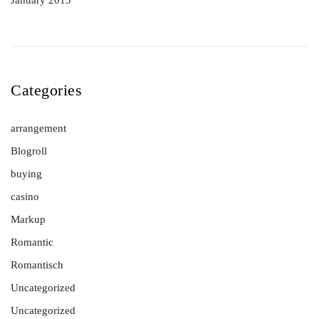
Categories
arrangement
Blogroll
buying
casino
Markup
Romantic
Romantisch
Uncategorized
Uncategorized