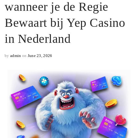
wanneer je de Regie
Bewaart bij Yep Casino
in Nederland
by
admin
on
June 23, 2026