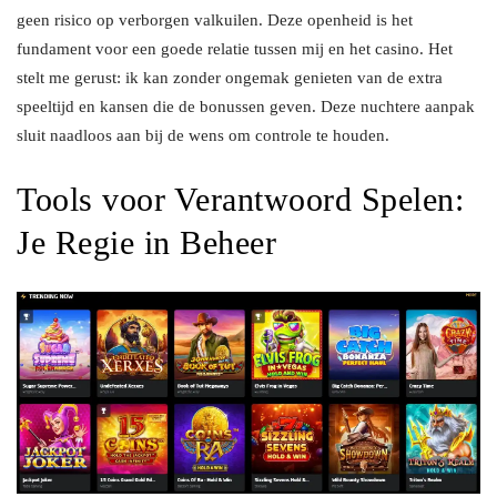
geen risico op verborgen valkuilen. Deze openheid is het
fundament voor een goede relatie tussen mij en het casino. Het
stelt me gerust: ik kan zonder ongemak genieten van de extra
speeltijd en kansen die de bonussen geven. Deze nuchtere aanpak
sluit naadloos aan bij de wens om controle te houden.
Tools voor Verantwoord Spelen:
Je Regie in Beheer