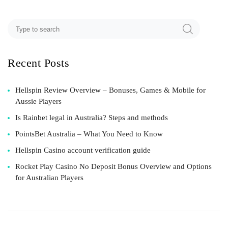
Recent Posts
Hellspin Review Overview – Bonuses, Games & Mobile for
Aussie Players
Is Rainbet legal in Australia? Steps and methods
PointsBet Australia – What You Need to Know
Hellspin Casino account verification guide
Rocket Play Casino No Deposit Bonus Overview and Options
for Australian Players