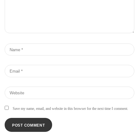
Save my name, email, and website in this browser for the next time I comment.