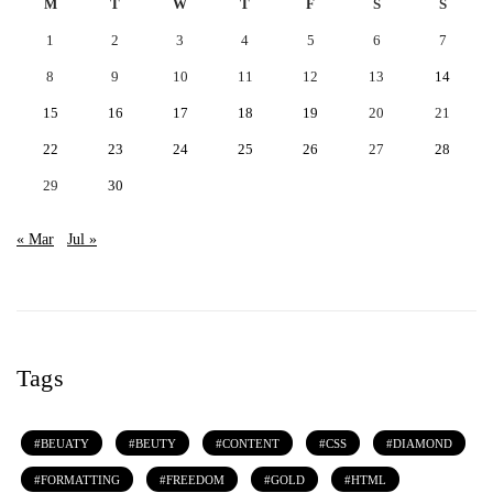
M
T
W
T
F
S
S
1
2
3
4
5
6
7
8
9
10
11
12
13
14
15
16
17
18
19
20
21
22
23
24
25
26
27
28
29
30
« Mar
Jul »
Tags
BEUATY
BEUTY
CONTENT
CSS
DIAMOND
FORMATTING
FREEDOM
GOLD
HTML