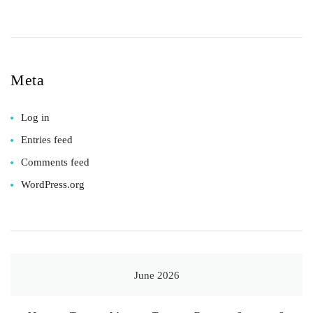
Meta
Log in
Entries feed
Comments feed
WordPress.org
June 2026