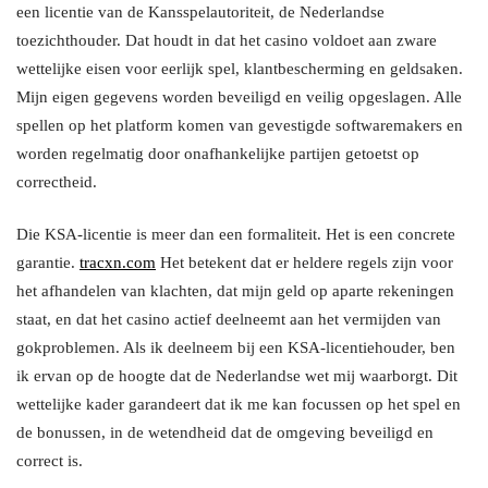
een licentie van de Kansspelautoriteit, de Nederlandse
toezichthouder. Dat houdt in dat het casino voldoet aan zware
wettelijke eisen voor eerlijk spel, klantbescherming en geldsaken.
Mijn eigen gegevens worden beveiligd en veilig opgeslagen. Alle
spellen op het platform komen van gevestigde softwaremakers en
worden regelmatig door onafhankelijke partijen getoetst op
correctheid.
Die KSA-licentie is meer dan een formaliteit. Het is een concrete
garantie.
tracxn.com
Het betekent dat er heldere regels zijn voor
het afhandelen van klachten, dat mijn geld op aparte rekeningen
staat, en dat het casino actief deelneemt aan het vermijden van
gokproblemen. Als ik deelneem bij een KSA-licentiehouder, ben
ik ervan op de hoogte dat de Nederlandse wet mij waarborgt. Dit
wettelijke kader garandeert dat ik me kan focussen op het spel en
de bonussen, in de wetendheid dat de omgeving beveiligd en
correct is.