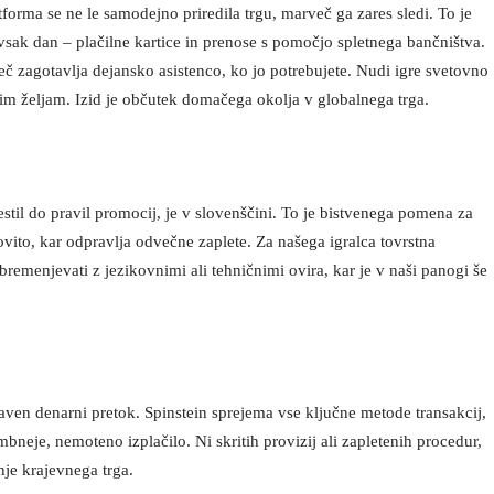
atforma se ne le samodejno priredila trgu, marveč ga zares sledi. To je
 vsak dan – plačilne kartice in prenose s pomočjo spletnega bančništva.
 zagotavlja dejansko asistenco, ko jo potrebujete. Nudi igre svetovno
čnim željam. Izid je občutek domačega okolja v globalnega trga.
til do pravil promocij, je v slovenščini. To je bistvenega pomena za
vito, kar odpravlja odvečne zaplete. Za našega igralca tovrstna
emenjevati z jezikovnimi ali tehničnimi ovira, kar je v naši panogi še
taven denarni pretok. Spinstein sprejema vse ključne metode transakcij,
mbneje, nemoteno izplačilo. Ni skritih provizij ali zapletenih procedur,
nje krajevnega trga.