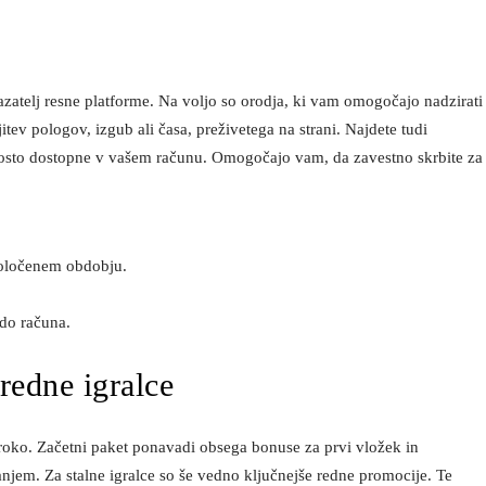
azatelj resne platforme. Na voljo so orodja, ki vam omogočajo nadzirati
tev pologov, izgub ali časa, preživetega na strani. Najdete tudi
rosto dostopne v vašem računu. Omogočajo vam, da zavestno skrbite za
 določenem obdobju.
 do računa.
redne igralce
oko. Začetni paket ponavadi obsega bonuse za prvi vložek in
anjem. Za stalne igralce so še vedno ključnejše redne promocije. Te