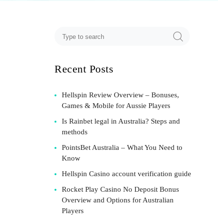
Recent Posts
Hellspin Review Overview – Bonuses,
Games & Mobile for Aussie Players
Is Rainbet legal in Australia? Steps and
methods
PointsBet Australia – What You Need to
Know
Hellspin Casino account verification guide
Rocket Play Casino No Deposit Bonus
Overview and Options for Australian
Players