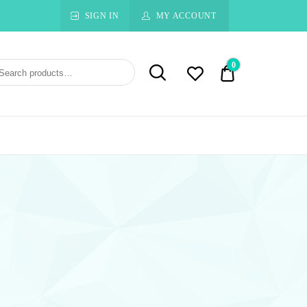
SIGN IN
MY ACCOUNT
0
₹0.00