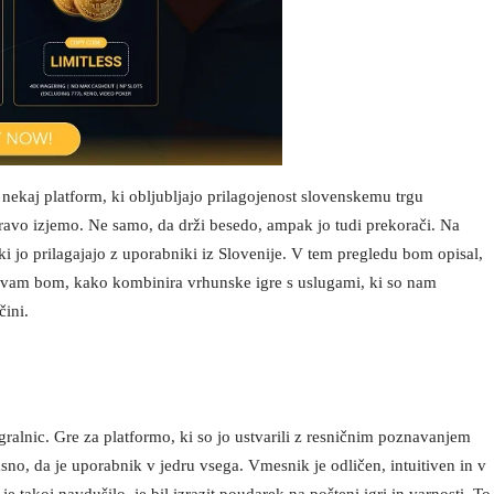
 nekaj platform, ki obljubljajo prilagojenost slovenskemu trgu
 pravo izjemo. Ne samo, da drži besedo, ampak jo tudi prekorači. Na
ki jo prilagajajo z uporabniki iz Slovenije. V tem pregledu bom opisal,
žem vam bom, kako kombinira vrhunske igre s uslugami, ki so nam
ini.
ralnic. Gre za platformo, ki so jo ustvarili z resničnim poznavanjem
asno, da je uporabnik v jedru vsega. Vmesnik je odličen, intuitiven in v