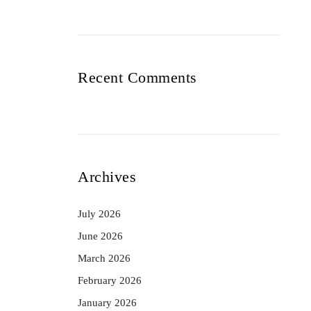
Recent Comments
Archives
July 2026
June 2026
March 2026
February 2026
January 2026