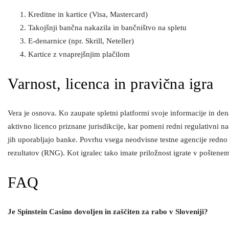
Kreditne in kartice (Visa, Mastercard)
Takojšnji bančna nakazila in bančništvo na spletu
E-denarnice (npr. Skrill, Neteller)
Kartice z vnaprejšnjim plačilom
Varnost, licenca in pravična igra
Vera je osnova. Ko zaupate spletni platformi svoje informacije in den
aktivno licenco priznane jurisdikcije, kar pomeni redni regulativni na
jih uporabljajo banke. Povrhu vsega neodvisne testne agencije redno p
rezultatov (RNG). Kot igralec tako imate priložnost igrate v poštene
FAQ
Je Spinstein Casino dovoljen in zaščiten za rabo v Sloveniji?