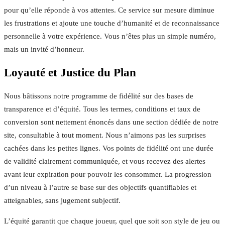
pour qu’elle réponde à vos attentes. Ce service sur mesure diminue
les frustrations et ajoute une touche d’humanité et de reconnaissance
personnelle à votre expérience. Vous n’êtes plus un simple numéro,
mais un invité d’honneur.
Loyauté et Justice du Plan
Nous bâtissons notre programme de fidélité sur des bases de
transparence et d’équité. Tous les termes, conditions et taux de
conversion sont nettement énoncés dans une section dédiée de notre
site, consultable à tout moment. Nous n’aimons pas les surprises
cachées dans les petites lignes. Vos points de fidélité ont une durée
de validité clairement communiquée, et vous recevez des alertes
avant leur expiration pour pouvoir les consommer. La progression
d’un niveau à l’autre se base sur des objectifs quantifiables et
atteignables, sans jugement subjectif.
L’équité garantit que chaque joueur, quel que soit son style de jeu ou