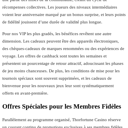
récompenses collectives. Les joueurs des niveaux intermédiaires
voient leur anniversaire marqué par un bonus surprise, et leurs points
de fidélité jouissent d’une durée de validité plus longue.
Pour nos VIP les plus gradés, les bénéfices revêtent une autre
dimension. Les cadeaux peuvent être des appareils électroniques,
des chèques-cadeaux de marques renommées ou des expériences de
voyage. Les offres de cashback sont toutes les semaines et
présentent un pourcentage de retour attractif, adoucissant les phases
de jeu moins chanceuses. De plus, les conditions de mise pour les
tournois spéciaux sont souvent supprimées, et les cadeaux de
bienvenue pour les nouveaux jeux leur sont systématiquement
offerts en avant-première.
Offres Spéciales pour les Membres Fidèles
Parallèlement au programme organisé, Thorfortune Casino réserve
un courant continu de promotions exclusives à ses membres fidèles.