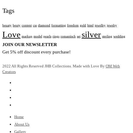
Tags
beuaty
beuty
content
css
diamond
formatting
freedom
gold
html
jewellry
jewelry
Love
silver
markup
model
pearls
rings
romantisch
set
sterling
wedding
JOIN OUR NEWSLETTER
Get 5% off discount every purchase!
2022 All Rights Reserved JHB Collections. Made with Love By
OM Web
Creators
Home
About Us
Gallery