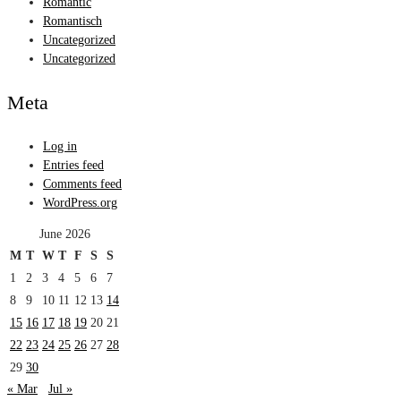
Romantic
Romantisch
Uncategorized
Uncategorized
Meta
Log in
Entries feed
Comments feed
WordPress.org
June 2026
M
T
W
T
F
S
S
1
2
3
4
5
6
7
8
9
10
11
12
13
14
15
16
17
18
19
20
21
22
23
24
25
26
27
28
29
30
« Mar
Jul »