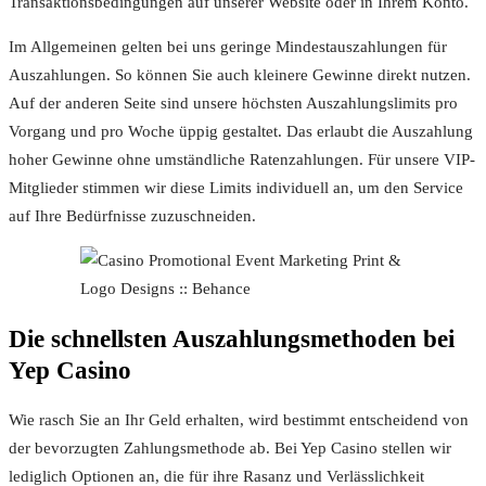
Transaktionsbedingungen auf unserer Website oder in Ihrem Konto.
Im Allgemeinen gelten bei uns geringe Mindestauszahlungen für
Auszahlungen. So können Sie auch kleinere Gewinne direkt nutzen.
Auf der anderen Seite sind unsere höchsten Auszahlungslimits pro
Vorgang und pro Woche üppig gestaltet. Das erlaubt die Auszahlung
hoher Gewinne ohne umständliche Ratenzahlungen. Für unsere VIP-
Mitglieder stimmen wir diese Limits individuell an, um den Service
auf Ihre Bedürfnisse zuzuschneiden.
Die schnellsten Auszahlungsmethoden bei
Yep Casino
Wie rasch Sie an Ihr Geld erhalten, wird bestimmt entscheidend von
der bevorzugten Zahlungsmethode ab. Bei Yep Casino stellen wir
lediglich Optionen an, die für ihre Rasanz und Verlässlichkeit