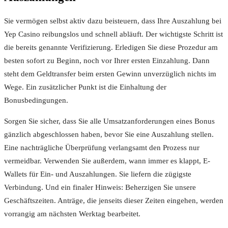
Sie vermögen selbst aktiv dazu beisteuern, dass Ihre Auszahlung bei
Yep Casino reibungslos und schnell abläuft. Der wichtigste Schritt ist
die bereits genannte Verifizierung. Erledigen Sie diese Prozedur am
besten sofort zu Beginn, noch vor Ihrer ersten Einzahlung. Dann
steht dem Geldtransfer beim ersten Gewinn unverzüglich nichts im
Wege. Ein zusätzlicher Punkt ist die Einhaltung der
Bonusbedingungen.
Sorgen Sie sicher, dass Sie alle Umsatzanforderungen eines Bonus
gänzlich abgeschlossen haben, bevor Sie eine Auszahlung stellen.
Eine nachträgliche Überprüfung verlangsamt den Prozess nur
vermeidbar. Verwenden Sie außerdem, wann immer es klappt, E-
Wallets für Ein- und Auszahlungen. Sie liefern die zügigste
Verbindung. Und ein finaler Hinweis: Beherzigen Sie unsere
Geschäftszeiten. Anträge, die jenseits dieser Zeiten eingehen, werden
vorrangig am nächsten Werktag bearbeitet.