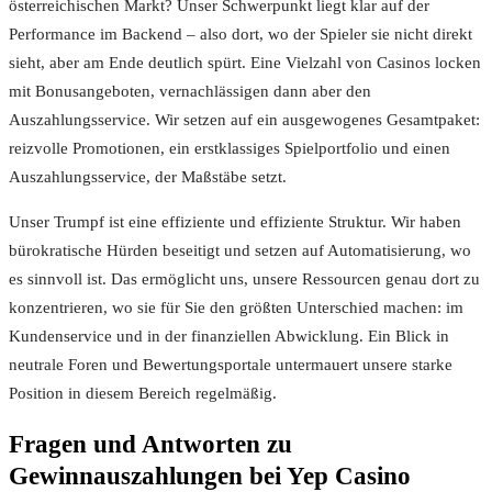
österreichischen Markt? Unser Schwerpunkt liegt klar auf der
Performance im Backend – also dort, wo der Spieler sie nicht direkt
sieht, aber am Ende deutlich spürt. Eine Vielzahl von Casinos locken
mit Bonusangeboten, vernachlässigen dann aber den
Auszahlungsservice. Wir setzen auf ein ausgewogenes Gesamtpaket:
reizvolle Promotionen, ein erstklassiges Spielportfolio und einen
Auszahlungsservice, der Maßstäbe setzt.
Unser Trumpf ist eine effiziente und effiziente Struktur. Wir haben
bürokratische Hürden beseitigt und setzen auf Automatisierung, wo
es sinnvoll ist. Das ermöglicht uns, unsere Ressourcen genau dort zu
konzentrieren, wo sie für Sie den größten Unterschied machen: im
Kundenservice und in der finanziellen Abwicklung. Ein Blick in
neutrale Foren und Bewertungsportale untermauert unsere starke
Position in diesem Bereich regelmäßig.
Fragen und Antworten zu
Gewinnauszahlungen bei Yep Casino