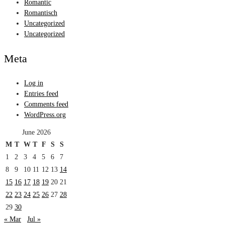
Romantic
Romantisch
Uncategorized
Uncategorized
Meta
Log in
Entries feed
Comments feed
WordPress.org
June 2026
M
T
W
T
F
S
S
1
2
3
4
5
6
7
8
9
10
11
12
13
14
15
16
17
18
19
20
21
22
23
24
25
26
27
28
29
30
« Mar
Jul »