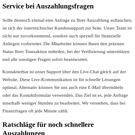
Service bei Auszahlungsfragen
Sollte dennoch einmal eine Anfrage zu Ihrer Auszahlung auftauchen,
ist sich der österreichischer Kundensupport zur Seite. Unser Team ist
nicht nur zuvorkommend, sondern auch speziell für finanzielle
Anliegen vorbereitet. Die Mitarbeiter können Ihnen den präzisen
Status Ihrer Transaktion mitteilen, bei der Verifizierung unterstützen
und alle sonstigen Fragen sofort beantworten.
Kontaktierbar ist unser Support über den Live-Chat gleich auf der
Website. Diese Live-Kommunikation ist für schnelle Lösungen
optimal. Alternativ können Sie uns auch eine E-Mail übermitteln
oder das Kontaktformular verwenden. Das Ziel ist es, jede Anfrage
innerhalb weniger Stunden zu bearbeiten. Wir verstehen, dass bei
Finanzfragen oft jede Minute zählt.
Ratschläge für noch schnellere
Auszahlungen