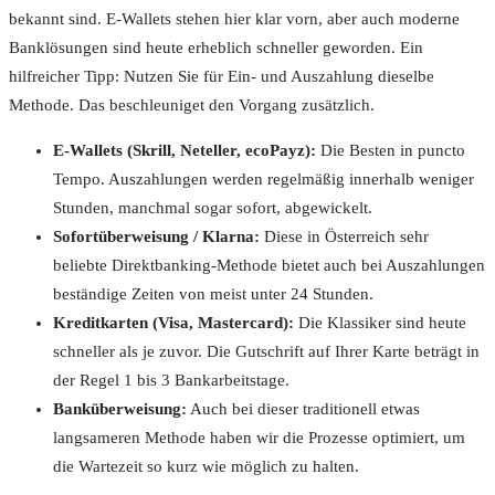
bekannt sind. E-Wallets stehen hier klar vorn, aber auch moderne
Banklösungen sind heute erheblich schneller geworden. Ein
hilfreicher Tipp: Nutzen Sie für Ein- und Auszahlung dieselbe
Methode. Das beschleuniget den Vorgang zusätzlich.
E-Wallets (Skrill, Neteller, ecoPayz):
Die Besten in puncto
Tempo. Auszahlungen werden regelmäßig innerhalb weniger
Stunden, manchmal sogar sofort, abgewickelt.
Sofortüberweisung / Klarna:
Diese in Österreich sehr
beliebte Direktbanking-Methode bietet auch bei Auszahlungen
beständige Zeiten von meist unter 24 Stunden.
Kreditkarten (Visa, Mastercard):
Die Klassiker sind heute
schneller als je zuvor. Die Gutschrift auf Ihrer Karte beträgt in
der Regel 1 bis 3 Bankarbeitstage.
Banküberweisung:
Auch bei dieser traditionell etwas
langsameren Methode haben wir die Prozesse optimiert, um
die Wartezeit so kurz wie möglich zu halten.