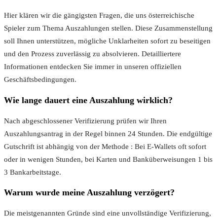
Hier klären wir die gängigsten Fragen, die uns österreichische
Spieler zum Thema Auszahlungen stellen. Diese Zusammenstellung
soll Ihnen unterstützen, mögliche Unklarheiten sofort zu beseitigen
und den Prozess zuverlässig zu absolvieren. Detailliertere
Informationen entdecken Sie immer in unseren offiziellen
Geschäftsbedingungen.
Wie lange dauert eine Auszahlung wirklich?
Nach abgeschlossener Verifizierung prüfen wir Ihren
Auszahlungsantrag in der Regel binnen 24 Stunden. Die endgültige
Gutschrift ist abhängig von der Methode : Bei E-Wallets oft sofort
oder in wenigen Stunden, bei Karten und Banküberweisungen 1 bis
3 Bankarbeitstage.
Warum wurde meine Auszahlung verzögert?
Die meistgenannten Gründe sind eine unvollständige Verifizierung,