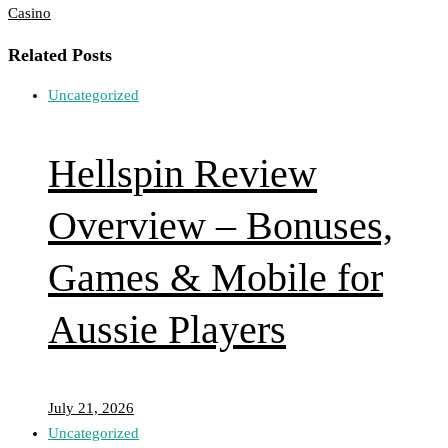
Casino
Related Posts
Uncategorized
Hellspin Review
Overview – Bonuses,
Games & Mobile for
Aussie Players
July 21, 2026
Uncategorized