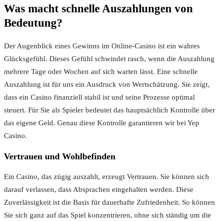
Was macht schnelle Auszahlungen von
Bedeutung?
Der Augenblick eines Gewinns im Online-Casino ist ein wahres
Glücksgefühl. Dieses Gefühl schwindet rasch, wenn die Auszahlung
mehrere Tage oder Wochen auf sich warten lässt. Eine schnelle
Auszahlung ist für uns ein Ausdruck von Wertschätzung. Sie zeigt,
dass ein Casino finanziell stabil ist und seine Prozesse optimal
steuert. Für Sie als Spieler bedeutet das hauptsächlich Kontrolle über
das eigene Geld. Genau diese Kontrolle garantieren wir bei Yep
Casino.
Vertrauen und Wohlbefinden
Ein Casino, das zügig auszahlt, erzeugt Vertrauen. Sie können sich
darauf verlassen, dass Absprachen eingehalten werden. Diese
Zuverlässigkeit ist die Basis für dauerhafte Zufriedenheit. So können
Sie sich ganz auf das Spiel konzentrieren, ohne sich ständig um die