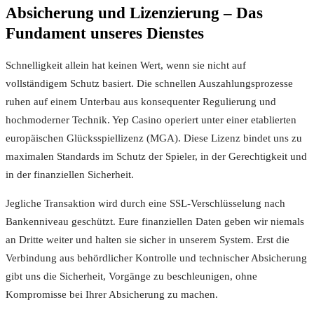
Absicherung und Lizenzierung – Das
Fundament unseres Dienstes
Schnelligkeit allein hat keinen Wert, wenn sie nicht auf
vollständigem Schutz basiert. Die schnellen Auszahlungsprozesse
ruhen auf einem Unterbau aus konsequenter Regulierung und
hochmoderner Technik. Yep Casino operiert unter einer etablierten
europäischen Glücksspiellizenz (MGA). Diese Lizenz bindet uns zu
maximalen Standards im Schutz der Spieler, in der Gerechtigkeit und
in der finanziellen Sicherheit.
Jegliche Transaktion wird durch eine SSL-Verschlüsselung nach
Bankenniveau geschützt. Eure finanziellen Daten geben wir niemals
an Dritte weiter und halten sie sicher in unserem System. Erst die
Verbindung aus behördlicher Kontrolle und technischer Absicherung
gibt uns die Sicherheit, Vorgänge zu beschleunigen, ohne
Kompromisse bei Ihrer Absicherung zu machen.