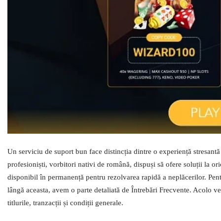
Un serviciu de suport bun face distincția dintre o experiență stresantă 
profesioniști, vorbitori nativi de română, dispuși să ofere soluții la 
disponibil în permanență pentru rezolvarea rapidă a neplăcerilor. Pen
lângă aceasta, avem o parte detaliată de Întrebări Frecvente. Acolo ve
titlurile, tranzacții și condiții generale.