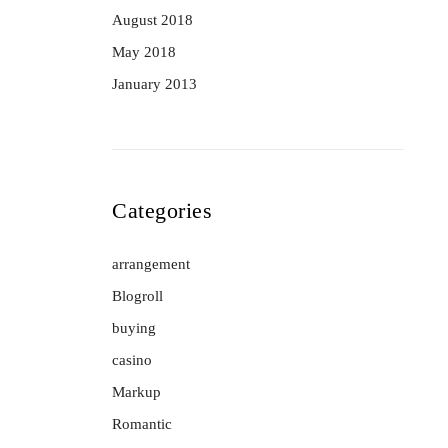
August 2018
May 2018
January 2013
Categories
arrangement
Blogroll
buying
casino
Markup
Romantic