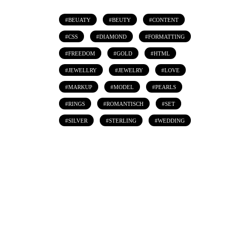
BEUATY
BEUTY
CONTENT
CSS
DIAMOND
FORMATTING
FREEDOM
GOLD
HTML
JEWELLRY
JEWELRY
LOVE
MARKUP
MODEL
PEARLS
RINGS
ROMANTISCH
SET
SILVER
STERLING
WEDDING