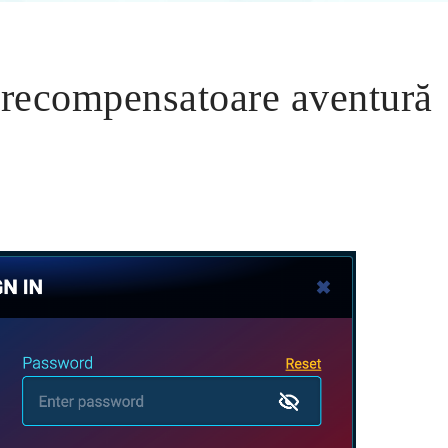
 recompensatoare aventură