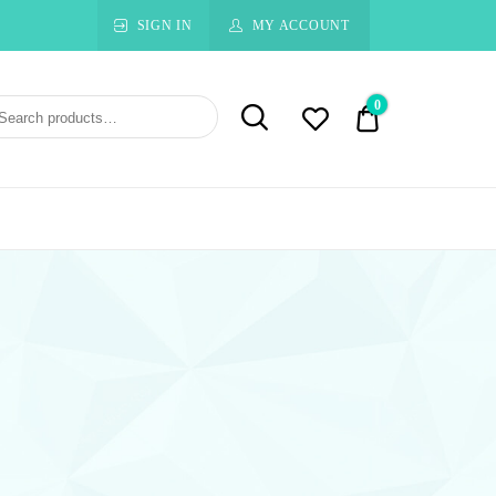
SIGN IN
MY ACCOUNT
0
₹0.00