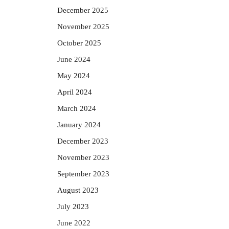
December 2025
November 2025
October 2025
June 2024
May 2024
April 2024
March 2024
January 2024
December 2023
November 2023
September 2023
August 2023
July 2023
June 2022