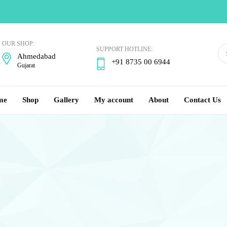
OUR SHOP:
SUPPORT HOTLINE:
Ahmedabad
+91 8735 00 6944
Gujarat
me
Shop
Gallery
My account
About
Contact Us