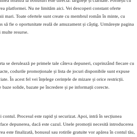
inea noastră la bonusuri este directă: larghețe și claritate. Pornești cu
rea platformei. Nu ne limităm aici. Vei descoperi constant oferte
emii mari. Toate ofertele sunt create cu membrul român în minte, cu
nus să fie o oportunitate reală de amuzament și câștig. Urmărește pagina
i multe resurse.
rta se derulează pe primele tale câteva depuneri, cuprinzând fiecare cu
acte, codurile promoționale și lista de jocuri disponibile sunt expuse
iate. În acest fel vei înțelege cerințele de mizare și orice restricții.
e baze solide, bazate pe încredere și pe informații corecte.
ici contul. Procesul este rapid și securizat. Apoi, intră în secțiunea
 a face depunerea, dacă este cazul. Unele promoții necesită introducerea
este finalizată, bonusul sau rotirile gratuite vor apărea în contul tău,