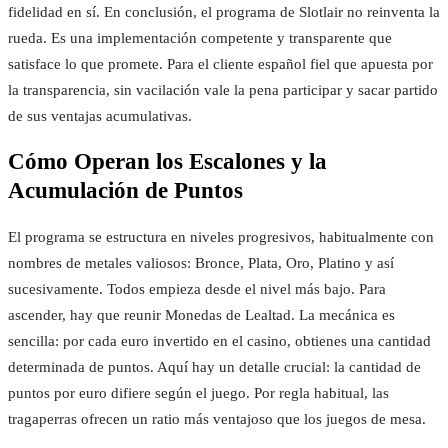
fidelidad en sí. En conclusión, el programa de Slotlair no reinventa la
rueda. Es una implementación competente y transparente que
satisface lo que promete. Para el cliente español fiel que apuesta por
la transparencia, sin vacilación vale la pena participar y sacar partido
de sus ventajas acumulativas.
Cómo Operan los Escalones y la
Acumulación de Puntos
El programa se estructura en niveles progresivos, habitualmente con
nombres de metales valiosos: Bronce, Plata, Oro, Platino y así
sucesivamente. Todos empieza desde el nivel más bajo. Para
ascender, hay que reunir Monedas de Lealtad. La mecánica es
sencilla: por cada euro invertido en el casino, obtienes una cantidad
determinada de puntos. Aquí hay un detalle crucial: la cantidad de
puntos por euro difiere según el juego. Por regla habitual, las
tragaperras ofrecen un ratio más ventajoso que los juegos de mesa.