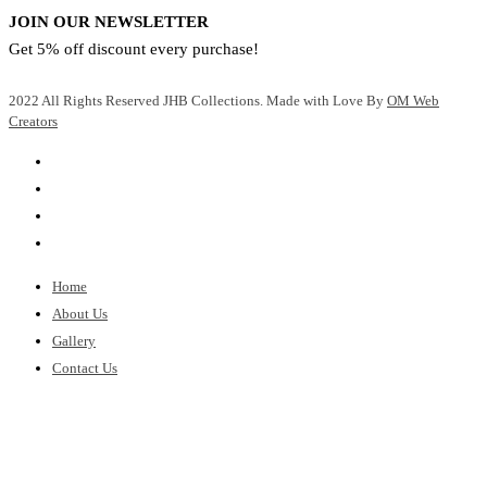
JOIN OUR NEWSLETTER
Get 5% off discount every purchase!
2022 All Rights Reserved JHB Collections. Made with Love By
OM Web
Creators
Home
About Us
Gallery
Contact Us