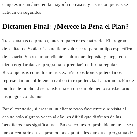
canje es instantáneo en la mayoría de casos, y las recompensas se
activan en segundos.
Dictamen Final: ¿Merece la Pena el Plan?
Tras semanas de prueba, nuestro parecer es matizado. El programa
de lealtad de Slotlair Casino tiene valor, pero para un tipo específico
de usuario. Si eres un un cliente asiduo que deposita y juega con
cierta regularidad, el programa te premiará de forma regular.
Recompensas como los retiros exprés o los bonos potenciados
representan una diferencia real en tu experiencia. La acumulación de
puntos de fidelidad se transforma en un complemento satisfactorio a
las juegos cotidianos.
Por el contrario, si eres un un cliente poco frecuente que visita el
casino solo algunas veces al año, es difícil que disfrutes de las
beneficios más significativos. En ese contexto, probablemente te sea
mejor centrarte en las promociones puntuales que en el programa de