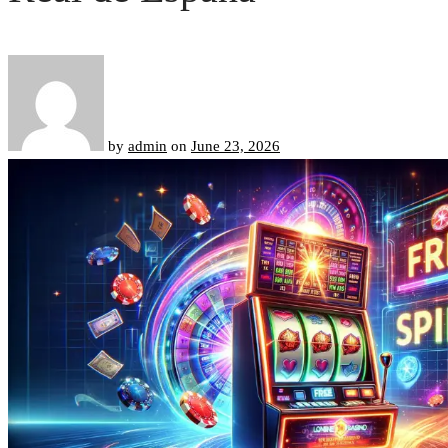
by
admin
on
June 23, 2026