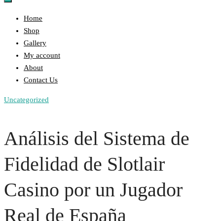
Home
Shop
Gallery
My account
About
Contact Us
Uncategorized
Análisis del Sistema de
Fidelidad de Slotlair
Casino por un Jugador
Real de España