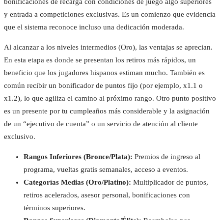
bonificaciones de recarga con condiciones de juego algo superiores
y entrada a competiciones exclusivas. Es un comienzo que evidencia
que el sistema reconoce incluso una dedicación moderada.
Al alcanzar a los niveles intermedios (Oro), las ventajas se aprecian.
En esta etapa es donde se presentan los retiros más rápidos, un
beneficio que los jugadores hispanos estiman mucho. También es
común recibir un bonificador de puntos fijo (por ejemplo, x1.1 o
x1.2), lo que agiliza el camino al próximo rango. Otro punto positivo
es un presente por tu cumpleaños más considerable y la asignación
de un “ejecutivo de cuenta” o un servicio de atención al cliente
exclusivo.
Rangos Inferiores (Bronce/Plata):
Premios de ingreso al
programa, vueltas gratis semanales, acceso a eventos.
Categorías Medias (Oro/Platino):
Multiplicador de puntos,
retiros acelerados, asesor personal, bonificaciones con
términos superiores.