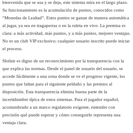
bienvenida que se usa y se deja, este sistema mira en el largo plazo.
Su funcionamiento es la acumulación de puntos, conocidos como
“Monedas de Lealtad”. Estos puntos se ganan de manera automática
al jugar, ya sea en tragaperras o en la ruleta en vivo. La premisa es
clara: a más actividad, más puntos, y a más puntos, mejores ventajas.
No es un club VIP exclusivo; cualquier usuario inscrito puede iniciar
el proceso.
Slotlair es digno de un reconocimiento por la transparencia con la
que explica las normas. Desde el panel de usuario del usuario, se
accede fácilmente a una zona donde se ve el progreso vigente, los
puntos que faltan para el siguiente peldaño y las premios al
disposición. Esta transparencia elimina buena parte de la
incertidumbre típica de estos sistemas. Para el jugador español,
acostumbrado a un marco regulatorio exigente, entender con
precisión qué puede esperar y cómo conseguirlo representa una
ventaja clara.