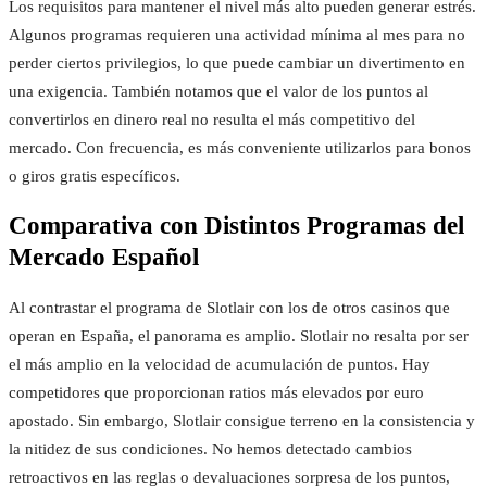
Los requisitos para mantener el nivel más alto pueden generar estrés.
Algunos programas requieren una actividad mínima al mes para no
perder ciertos privilegios, lo que puede cambiar un divertimento en
una exigencia. También notamos que el valor de los puntos al
convertirlos en dinero real no resulta el más competitivo del
mercado. Con frecuencia, es más conveniente utilizarlos para bonos
o giros gratis específicos.
Comparativa con Distintos Programas del
Mercado Español
Al contrastar el programa de Slotlair con los de otros casinos que
operan en España, el panorama es amplio. Slotlair no resalta por ser
el más amplio en la velocidad de acumulación de puntos. Hay
competidores que proporcionan ratios más elevados por euro
apostado. Sin embargo, Slotlair consigue terreno en la consistencia y
la nitidez de sus condiciones. No hemos detectado cambios
retroactivos en las reglas o devaluaciones sorpresa de los puntos,