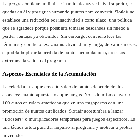
La progresión tiene un límite. Cuando alcanzas el nivel superior, te
quedas en él y prosigues sumando puntos para convertir. Slotlair no
establece una reducción por inactividad a corto plazo, una política
que se agradece porque posibilita tomarse descansos sin miedo a
perder ventajas ya obtenidos. Sin embargo, conviene leer los
términos y condiciones. Una inactividad muy larga, de varios meses,
sí podría implicar la pérdida de puntos acumulados o, en casos
extremos, la salida del programa.
Aspectos Esenciales de la Acumulación
La celeridad a la que crece tu saldo de puntos depende de dos
aspectos: cuánto apuestas y a qué juegas. No es lo mismo invertir
100 euros en ruleta americana que en una tragaperras con una
promoción de puntos duplicados. Slotlair acostumbra a lanzar
“Boosters” o multiplicadores temporales para juegos específicos. Es
una táctica astuta para dar impulso al programa y motivar a probar
novedades.