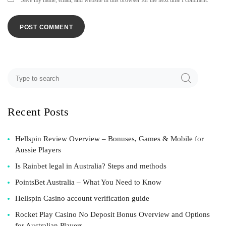
Recent Posts
Hellspin Review Overview – Bonuses, Games & Mobile for
Aussie Players
Is Rainbet legal in Australia? Steps and methods
PointsBet Australia – What You Need to Know
Hellspin Casino account verification guide
Rocket Play Casino No Deposit Bonus Overview and Options
for Australian Players