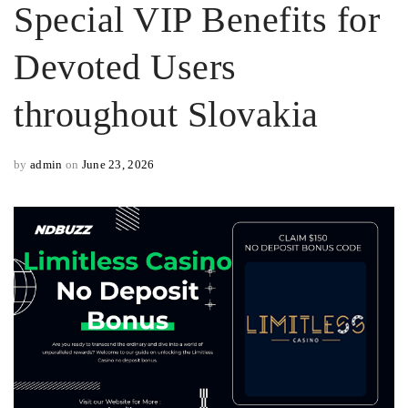
Special VIP Benefits for
Devoted Users
throughout Slovakia
by
admin
on
June 23, 2026