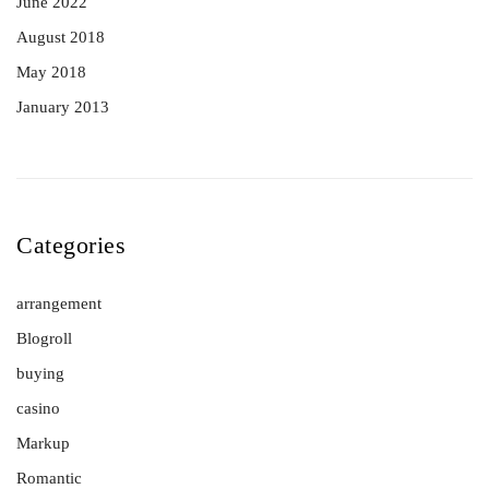
June 2022
August 2018
May 2018
January 2013
Categories
arrangement
Blogroll
buying
casino
Markup
Romantic