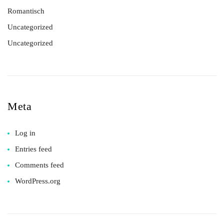
Romantisch
Uncategorized
Uncategorized
Meta
Log in
Entries feed
Comments feed
WordPress.org