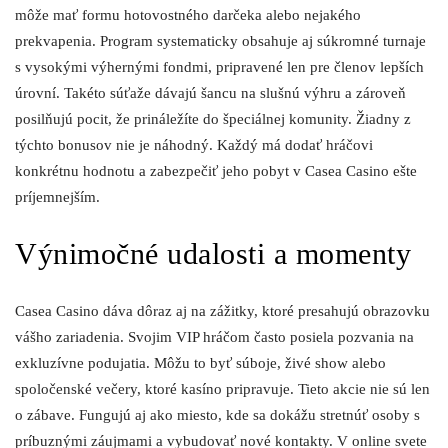
môže mať formu hotovostného darčeka alebo nejakého
prekvapenia. Program systematicky obsahuje aj súkromné turnaje
s vysokými výhernými fondmi, pripravené len pre členov lepších
úrovní. Takéto súťaže dávajú šancu na slušnú výhru a zároveň
posilňujú pocit, že prináležíte do špeciálnej komunity. Žiadny z
týchto bonusov nie je náhodný. Každý má dodať hráčovi
konkrétnu hodnotu a zabezpečiť jeho pobyt v Casea Casino ešte
príjemnejším.
Výnimočné udalosti a momenty
Casea Casino dáva dôraz aj na zážitky, ktoré presahujú obrazovku
vášho zariadenia. Svojim VIP hráčom často posiela pozvania na
exkluzívne podujatia. Môžu to byť súboje, živé show alebo
spoločenské večery, ktoré kasíno pripravuje. Tieto akcie nie sú len
o zábave. Fungujú aj ako miesto, kde sa dokážu stretnúť osoby s
príbuznými záujmami a vybudovať nové kontakty. V online svete