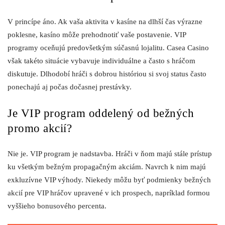
V princípe áno. Ak vaša aktivita v kasíne na dlhší čas výrazne
poklesne, kasíno môže prehodnotiť vaše postavenie. VIP
programy oceňujú predovšetkým súčasnú lojalitu. Casea Casino
však takéto situácie vybavuje individuálne a často s hráčom
diskutuje. Dlhodobí hráči s dobrou históriou si svoj status často
ponechajú aj počas dočasnej prestávky.
Je VIP program oddelený od bežných
promo akcií?
Nie je. VIP program je nadstavba. Hráči v ňom majú stále prístup
ku všetkým bežným propagačným akciám. Navrch k nim majú
exkluzívne VIP výhody. Niekedy môžu byť podmienky bežných
akcií pre VIP hráčov upravené v ich prospech, napríklad formou
vyššieho bonusového percenta.