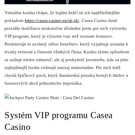
Virtuálne kasína chápu, že lojálni hráči sú ich najdôležitejším
pokladom
https://casea-casino.eu/sk-sk/
. Casea Casino dané
pravidlo dodržiava neskutočne dôsledne preto pre nich vytvorilo
VIP program, ktorý je výrazne viac než zoznam bonusov.
Predstavuje to ucelený súbor benefitov, ktorý vyjadruje uznanie k
trvalej vernosti a činnosti všetkých člena. Kasíno týmto spôsobom
sa usiluje nielen odmeniť, ale aj poskytnúť prostredie, kde sa jeho
najlojálnejší hostia vnímajú naozaj mimoriadne. Pre nich totiž
chystá špičkový pocit, ktorý štandardná ponuka herných titulov a
bonusových akcií jednoducho neponúka.
Systém VIP programu Casea
Casino