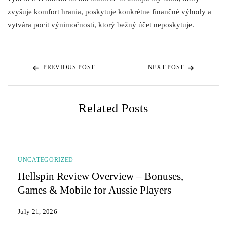
zvyšuje komfort hrania, poskytuje konkrétne finančné výhody a
vytvára pocit výnimočnosti, ktorý bežný účet neposkytuje.
PREVIOUS POST
NEXT POST
Related Posts
UNCATEGORIZED
Hellspin Review Overview – Bonuses,
Games & Mobile for Aussie Players
July 21, 2026