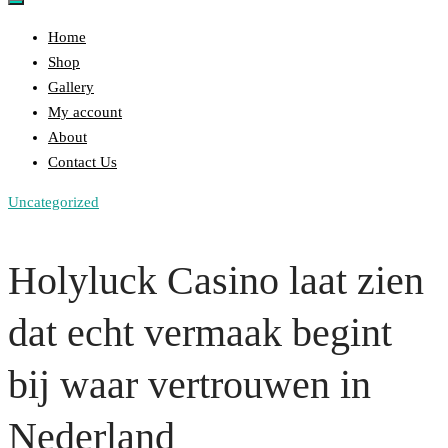
Home
Shop
Gallery
My account
About
Contact Us
Uncategorized
Holyluck Casino laat zien
dat echt vermaak begint
bij waar vertrouwen in
Nederland