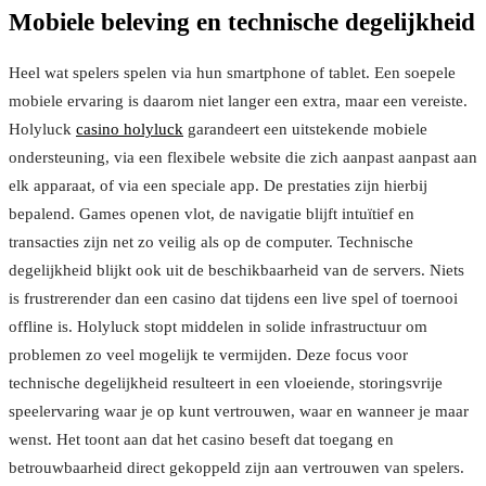
Mobiele beleving en technische degelijkheid
Heel wat spelers spelen via hun smartphone of tablet. Een soepele
mobiele ervaring is daarom niet langer een extra, maar een vereiste.
Holyluck
casino holyluck
garandeert een uitstekende mobiele
ondersteuning, via een flexibele website die zich aanpast aanpast aan
elk apparaat, of via een speciale app. De prestaties zijn hierbij
bepalend. Games openen vlot, de navigatie blijft intuïtief en
transacties zijn net zo veilig als op de computer. Technische
degelijkheid blijkt ook uit de beschikbaarheid van de servers. Niets
is frustrerender dan een casino dat tijdens een live spel of toernooi
offline is. Holyluck stopt middelen in solide infrastructuur om
problemen zo veel mogelijk te vermijden. Deze focus voor
technische degelijkheid resulteert in een vloeiende, storingsvrije
speelervaring waar je op kunt vertrouwen, waar en wanneer je maar
wenst. Het toont aan dat het casino beseft dat toegang en
betrouwbaarheid direct gekoppeld zijn aan vertrouwen van spelers.