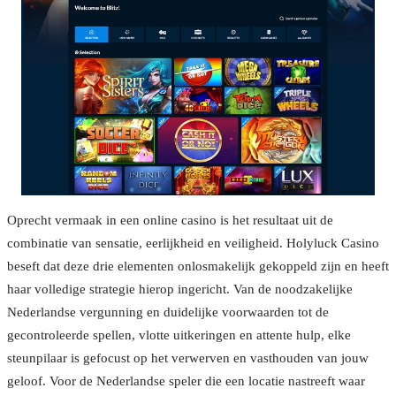
Oprecht vermaak in een online casino is het resultaat uit de
combinatie van sensatie, eerlijkheid en veiligheid. Holyluck Casino
beseft dat deze drie elementen onlosmakelijk gekoppeld zijn en heeft
haar volledige strategie hierop ingericht. Van de noodzakelijke
Nederlandse vergunning en duidelijke voorwaarden tot de
gecontroleerde spellen, vlotte uitkeringen en attente hulp, elke
steunpilaar is gefocust op het verwerven en vasthouden van jouw
geloof. Voor de Nederlandse speler die een locatie nastreeft waar