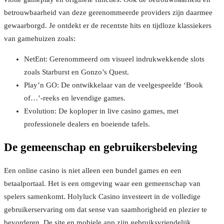
betrouwbaarheid van deze gerenommeerde providers zijn daarmee
gewaarborgd. Je ontdekt er de recentste hits en tijdloze klassiekers
van gamehuizen zoals:
NetEnt: Gerenommeerd om visueel indrukwekkende slots
zoals Starburst en Gonzo’s Quest.
Play’n GO: De ontwikkelaar van de veelgespeelde ‘Book
of…’-reeks en levendige games.
Evolution: De koploper in live casino games, met
professionele dealers en boeiende tafels.
De gemeenschap en gebruikersbeleving
Een online casino is niet alleen een bundel games en een
betaalportaal. Het is een omgeving waar een gemeenschap van
spelers samenkomt. Holyluck Casino investeert in de volledige
gebruikerservaring om dat sense van saamhorigheid en plezier te
bevorderen. De site en mobiele app zijn gebruiksvriendelijk