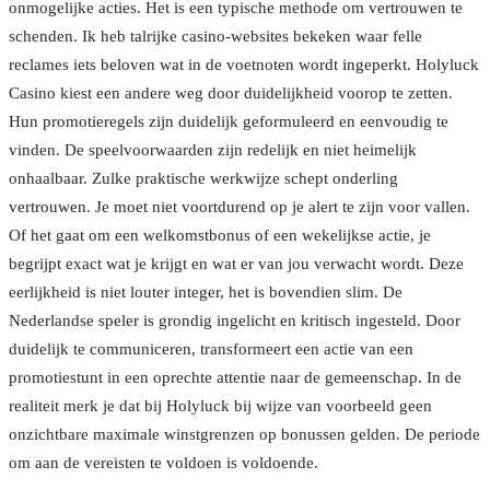
onmogelijke acties. Het is een typische methode om vertrouwen te
schenden. Ik heb talrijke casino-websites bekeken waar felle
reclames iets beloven wat in de voetnoten wordt ingeperkt. Holyluck
Casino kiest een andere weg door duidelijkheid voorop te zetten.
Hun promotieregels zijn duidelijk geformuleerd en eenvoudig te
vinden. De speelvoorwaarden zijn redelijk en niet heimelijk
onhaalbaar. Zulke praktische werkwijze schept onderling
vertrouwen. Je moet niet voortdurend op je alert te zijn voor vallen.
Of het gaat om een welkomstbonus of een wekelijkse actie, je
begrijpt exact wat je krijgt en wat er van jou verwacht wordt. Deze
eerlijkheid is niet louter integer, het is bovendien slim. De
Nederlandse speler is grondig ingelicht en kritisch ingesteld. Door
duidelijk te communiceren, transformeert een actie van een
promotiestunt in een oprechte attentie naar de gemeenschap. In de
realiteit merk je dat bij Holyluck bij wijze van voorbeeld geen
onzichtbare maximale winstgrenzen op bonussen gelden. De periode
om aan de vereisten te voldoen is voldoende.