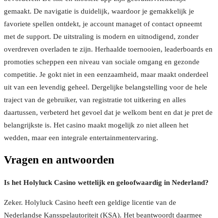
gemaakt. De navigatie is duidelijk, waardoor je gemakkelijk je
favoriete spellen ontdekt, je account managet of contact opneemt
met de support. De uitstraling is modern en uitnodigend, zonder
overdreven overladen te zijn. Herhaalde toernooien, leaderboards en
promoties scheppen een niveau van sociale omgang en gezonde
competitie. Je gokt niet in een eenzaamheid, maar maakt onderdeel
uit van een levendig geheel. Dergelijke belangstelling voor de hele
traject van de gebruiker, van registratie tot uitkering en alles
daartussen, verbeterd het gevoel dat je welkom bent en dat je pret de
belangrijkste is. Het casino maakt mogelijk zo niet alleen het
wedden, maar een integrale entertainmentervaring.
Vragen en antwoorden
Is het Holyluck Casino wettelijk en geloofwaardig in Nederland?
Zeker. Holyluck Casino heeft een geldige licentie van de
Nederlandse Kansspelautoriteit (KSA). Het beantwoordt daarmee