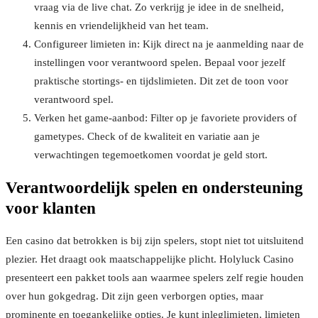
vraag via de live chat. Zo verkrijg je idee in de snelheid,
kennis en vriendelijkheid van het team.
Configureer limieten in: Kijk direct na je aanmelding naar de
instellingen voor verantwoord spelen. Bepaal voor jezelf
praktische stortings- en tijdslimieten. Dit zet de toon voor
verantwoord spel.
Verken het game-aanbod: Filter op je favoriete providers of
gametypes. Check of de kwaliteit en variatie aan je
verwachtingen tegemoetkomen voordat je geld stort.
Verantwoordelijk spelen en ondersteuning
voor klanten
Een casino dat betrokken is bij zijn spelers, stopt niet tot uitsluitend
plezier. Het draagt ook maatschappelijke plicht. Holyluck Casino
presenteert een pakket tools aan waarmee spelers zelf regie houden
over hun gokgedrag. Dit zijn geen verborgen opties, maar
prominente en toegankelijke opties. Je kunt inleglimieten, limieten