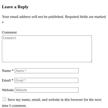
Leave a Reply
Your email address will not be published.
Required fields are marked
*
Comment
Name
*
Email
*
Website
Save my name, email, and website in this browser for the next
time I comment.