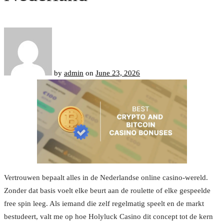
by
admin
on
June 23, 2026
Vertrouwen bepaalt alles in de Nederlandse online casino-wereld.
Zonder dat basis voelt elke beurt aan de roulette of elke gespeelde
free spin leeg. Als iemand die zelf regelmatig speelt en de markt
bestudeert, valt me op hoe Holyluck Casino dit concept tot de kern