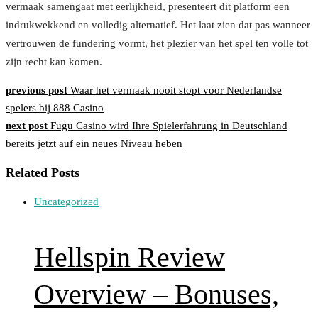
vermaak samengaat met eerlijkheid, presenteert dit platform een
indrukwekkend en volledig alternatief. Het laat zien dat pas wanneer
vertrouwen de fundering vormt, het plezier van het spel ten volle tot
zijn recht kan komen.
Post
previous post
Waar het vermaak nooit stopt voor Nederlandse
spelers bij 888 Casino
navigation
next post
Fugu Casino wird Ihre Spielerfahrung in Deutschland
bereits jetzt auf ein neues Niveau heben
Related Posts
Uncategorized
Hellspin Review
Overview – Bonuses,