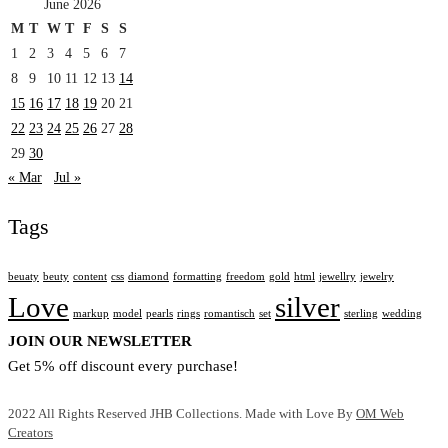
June 2026
M
T
W
T
F
S
S
1
2
3
4
5
6
7
8
9
10
11
12
13
14
15
16
17
18
19
20
21
22
23
24
25
26
27
28
29
30
« Mar
Jul »
Tags
beuaty
beuty
content
css
diamond
formatting
freedom
gold
html
jewellry
jewelry
Love
silver
markup
model
pearls
rings
romantisch
set
sterling
wedding
JOIN OUR NEWSLETTER
Get 5% off discount every purchase!
2022 All Rights Reserved JHB Collections. Made with Love By
OM Web
Creators