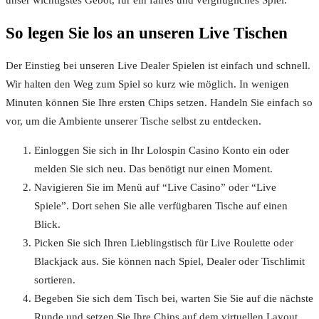
So legen Sie los an unseren Live Tischen
Der Einstieg bei unseren Live Dealer Spielen ist einfach und schnell.
Wir halten den Weg zum Spiel so kurz wie möglich. In wenigen
Minuten können Sie Ihre ersten Chips setzen. Handeln Sie einfach so
vor, um die Ambiente unserer Tische selbst zu entdecken.
Einloggen Sie sich in Ihr Lolospin Casino Konto ein oder
melden Sie sich neu. Das benötigt nur einen Moment.
Navigieren Sie im Menü auf “Live Casino” oder “Live
Spiele”. Dort sehen Sie alle verfügbaren Tische auf einen
Blick.
Picken Sie sich Ihren Lieblingstisch für Live Roulette oder
Blackjack aus. Sie können nach Spiel, Dealer oder Tischlimit
sortieren.
Begeben Sie sich dem Tisch bei, warten Sie Sie auf die nächste
Runde und setzen Sie Ihre Chips auf dem virtuellen Layout.