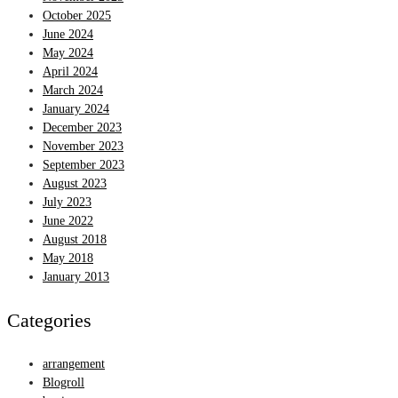
October 2025
June 2024
May 2024
April 2024
March 2024
January 2024
December 2023
November 2023
September 2023
August 2023
July 2023
June 2022
August 2018
May 2018
January 2013
Categories
arrangement
Blogroll