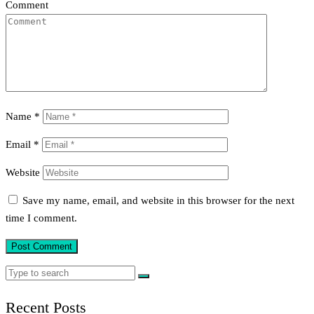
Comment
Name
*
Email
*
Website
Save my name, email, and website in this browser for the next
time I comment.
Search
Search
for:
Recent Posts