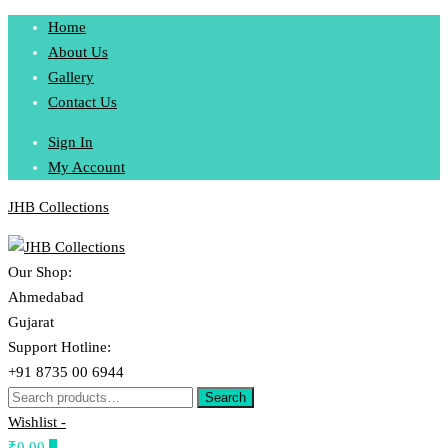
Skip
Home
to
About Us
content
Gallery
Contact Us
Sign In
My Account
JHB Collections
Our Shop:
Ahmedabad
Gujarat
Support Hotline:
+91 8735 00 6944
Search
Search
for:
Wishlist -
₹0.00
0