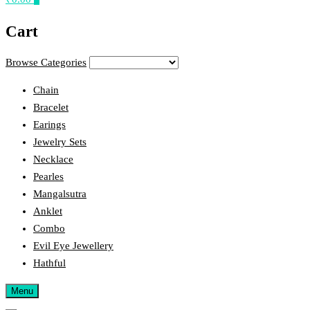
Cart
Browse Categories
Chain
Bracelet
Earings
Jewelry Sets
Necklace
Pearles
Mangalsutra
Anklet
Combo
Evil Eye Jewellery
Hathful
Menu