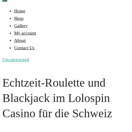
Home
Shop
Gallery
My account
About
Contact Us
Uncategorized
Echtzeit-Roulette und
Blackjack im Lolospin
Casino für die Schweiz