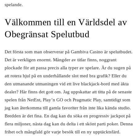
spelande.
Välkommen till en Världsdel av
Obegränsat Spelutbud
Det första som man observerar på Gambiva Casino är spelutbudet.
Det är verkligen enormt. Mängder av titlar finns, noggrant
plockade för att passa precis alla typer av spelare. Är du sugen på
att rotera hjul på en underhållande slot med bra grafik? Eller du
den utmanande utmaningen vid ett live blackjack-bord med äkta
dealer? Här finns det gott om. Jag uppskattar att titta på de senaste
spelen från NetEnt, Play’n GO och Pragmatic Play, samtidigt som
jag kan återkomma till gamla favoriter från inte lika kända studio.
Bredden är det fina. En dag kan du söka en progressiv jackpot på
flera miljoner, nästa dag kan du delta i ett skönt parti poker. Denna
frihet och mångfald gör varje besök till en ny upptäcktsfärd.