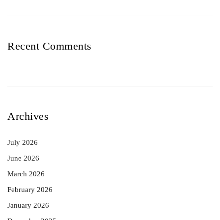
Recent Comments
Archives
July 2026
June 2026
March 2026
February 2026
January 2026