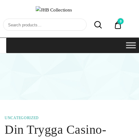
JHB
Collections
0
₹0.00
UNCATEGORIZED
Din Trygga Casino-