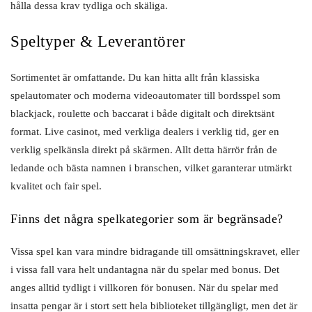
hålla dessa krav tydliga och skäliga.
Speltyper & Leverantörer
Sortimentet är omfattande. Du kan hitta allt från klassiska
spelautomater och moderna videoautomater till bordsspel som
blackjack, roulette och baccarat i både digitalt och direktsänt
format. Live casinot, med verkliga dealers i verklig tid, ger en
verklig spelkänsla direkt på skärmen. Allt detta härrör från de
ledande och bästa namnen i branschen, vilket garanterar utmärkt
kvalitet och fair spel.
Finns det några spelkategorier som är begränsade?
Vissa spel kan vara mindre bidragande till omsättningskravet, eller
i vissa fall vara helt undantagna när du spelar med bonus. Det
anges alltid tydligt i villkoren för bonusen. När du spelar med
insatta pengar är i stort sett hela biblioteket tillgängligt, men det är