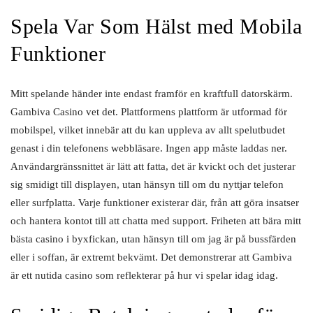
Spela Var Som Hälst med Mobila
Funktioner
Mitt spelande händer inte endast framför en kraftfull datorskärm.
Gambiva Casino vet det. Plattformens plattform är utformad för
mobilspel, vilket innebär att du kan uppleva av allt spelutbudet
genast i din telefonens webbläsare. Ingen app måste laddas ner.
Användargränssnittet är lätt att fatta, det är kvickt och det justerar
sig smidigt till displayen, utan hänsyn till om du nyttjar telefon
eller surfplatta. Varje funktioner existerar där, från att göra insatser
och hantera kontot till att chatta med support. Friheten att bära mitt
bästa casino i byxfickan, utan hänsyn till om jag är på bussfärden
eller i soffan, är extremt bekvämt. Det demonstrerar att Gambiva
är ett nutida casino som reflekterar på hur vi spelar idag idag.