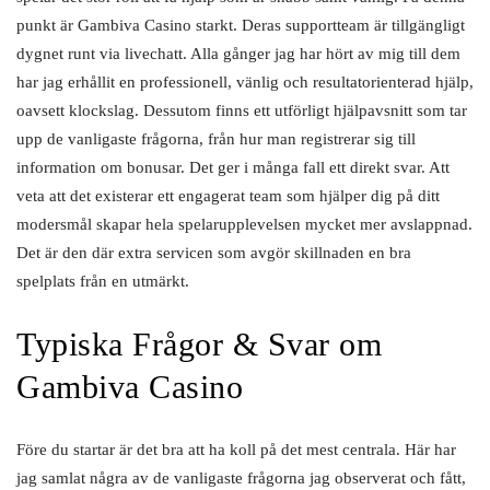
punkt är Gambiva Casino starkt. Deras supportteam är tillgängligt
dygnet runt via livechatt. Alla gånger jag har hört av mig till dem
har jag erhållit en professionell, vänlig och resultatorienterad hjälp,
oavsett klockslag. Dessutom finns ett utförligt hjälpavsnitt som tar
upp de vanligaste frågorna, från hur man registrerar sig till
information om bonusar. Det ger i många fall ett direkt svar. Att
veta att det existerar ett engagerat team som hjälper dig på ditt
modersmål skapar hela spelarupplevelsen mycket mer avslappnad.
Det är den där extra servicen som avgör skillnaden en bra
spelplats från en utmärkt.
Typiska Frågor & Svar om
Gambiva Casino
Före du startar är det bra att ha koll på det mest centrala. Här har
jag samlat några av de vanligaste frågorna jag observerat och fått,