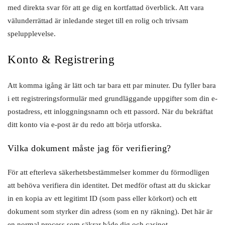
med direkta svar för att ge dig en kortfattad överblick. Att vara
välunderrättad är inledande steget till en rolig och trivsam
spelupplevelse.
Konto & Registrering
Att komma igång är lätt och tar bara ett par minuter. Du fyller bara
i ett registreringsformulär med grundläggande uppgifter som din e-
postadress, ett inloggningsnamn och ett passord. När du bekräftat
ditt konto via e-post är du redo att börja utforska.
Vilka dokument måste jag för verifiering?
För att efterleva säkerhetsbestämmelser kommer du förmodligen
att behöva verifiera din identitet. Det medför oftast att du skickar
in en kopia av ett legitimt ID (som pass eller körkort) och ett
dokument som styrker din adress (som en ny räkning). Det här är
en normal process som säkrar både dig och casinot.