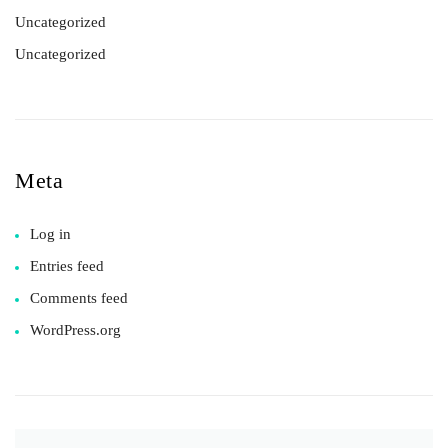
Uncategorized
Uncategorized
Meta
Log in
Entries feed
Comments feed
WordPress.org