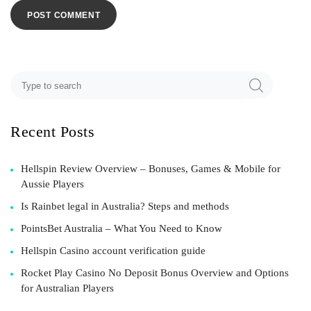
Recent Posts
Hellspin Review Overview – Bonuses, Games & Mobile for
Aussie Players
Is Rainbet legal in Australia? Steps and methods
PointsBet Australia – What You Need to Know
Hellspin Casino account verification guide
Rocket Play Casino No Deposit Bonus Overview and Options
for Australian Players