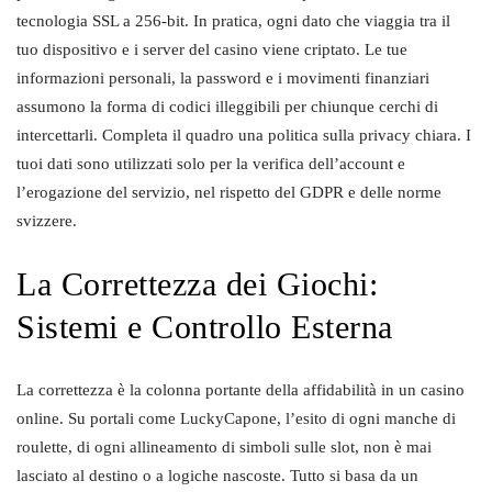
tecnologia SSL a 256-bit. In pratica, ogni dato che viaggia tra il
tuo dispositivo e i server del casino viene criptato. Le tue
informazioni personali, la password e i movimenti finanziari
assumono la forma di codici illeggibili per chiunque cerchi di
intercettarli. Completa il quadro una politica sulla privacy chiara. I
tuoi dati sono utilizzati solo per la verifica dell’account e
l’erogazione del servizio, nel rispetto del GDPR e delle norme
svizzere.
La Correttezza dei Giochi:
Sistemi e Controllo Esterna
La correttezza è la colonna portante della affidabilità in un casino
online. Su portali come LuckyCapone, l’esito di ogni manche di
roulette, di ogni allineamento di simboli sulle slot, non è mai
lasciato al destino o a logiche nascoste. Tutto si basa da un