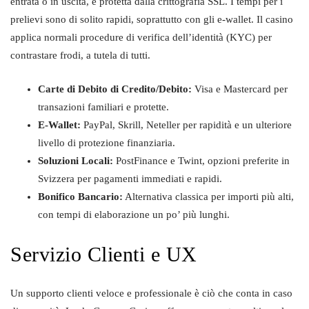
entrata o in uscita, è protetta dalla crittografia SSL. I tempi per i
prelievi sono di solito rapidi, soprattutto con gli e-wallet. Il casino
applica normali procedure di verifica dell’identità (KYC) per
contrastare frodi, a tutela di tutti.
Carte di Debito di Credito/Debito:
Visa e Mastercard per
transazioni familiari e protette.
E-Wallet:
PayPal, Skrill, Neteller per rapidità e un ulteriore
livello di protezione finanziaria.
Soluzioni Locali:
PostFinance e Twint, opzioni preferite in
Svizzera per pagamenti immediati e rapidi.
Bonifico Bancario:
Alternativa classica per importi più alti,
con tempi di elaborazione un po’ più lunghi.
Servizio Clienti e UX
Un supporto clienti veloce e professionale è ciò che conta in caso