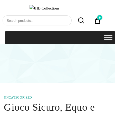
JHB
Collections
0
₹0.00
UNCATEGORIZED
Gioco Sicuro, Equo e