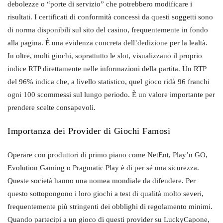
debolezze o “porte di servizio” che potrebbero modificare i
risultati. I certificati di conformità concessi da questi soggetti sono
di norma disponibili sul sito del casino, frequentemente in fondo
alla pagina. È una evidenza concreta dell’dedizione per la lealtà.
In oltre, molti giochi, soprattutto le slot, visualizzano il proprio
indice RTP direttamente nelle informazioni della partita. Un RTP
del 96% indica che, a livello statistico, quel gioco ridà 96 franchi
ogni 100 scommessi sul lungo periodo. È un valore importante per
prendere scelte consapevoli.
Importanza dei Provider di Giochi Famosi
Operare con produttori di primo piano come NetEnt, Play’n GO,
Evolution Gaming o Pragmatic Play è di per sé una sicurezza.
Queste società hanno una nomea mondiale da difendere. Per
questo sottopongono i loro giochi a test di qualità molto severi,
frequentemente più stringenti dei obblighi di regolamento minimi.
Quando partecipi a un gioco di questi provider su LuckyCapone,