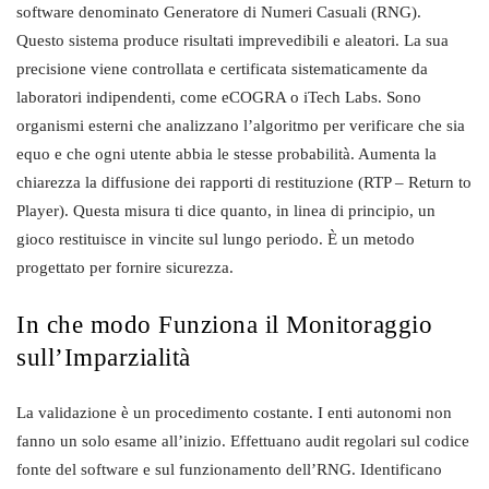
software denominato Generatore di Numeri Casuali (RNG).
Questo sistema produce risultati imprevedibili e aleatori. La sua
precisione viene controllata e certificata sistematicamente da
laboratori indipendenti, come eCOGRA o iTech Labs. Sono
organismi esterni che analizzano l’algoritmo per verificare che sia
equo e che ogni utente abbia le stesse probabilità. Aumenta la
chiarezza la diffusione dei rapporti di restituzione (RTP – Return to
Player). Questa misura ti dice quanto, in linea di principio, un
gioco restituisce in vincite sul lungo periodo. È un metodo
progettato per fornire sicurezza.
In che modo Funziona il Monitoraggio
sull’Imparzialità
La validazione è un procedimento costante. I enti autonomi non
fanno un solo esame all’inizio. Effettuano audit regolari sul codice
fonte del software e sul funzionamento dell’RNG. Identificano