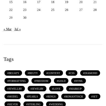
15
16
17
18
19
20
21
22
23
24
25
26
27
28
29
30
« Mar
Jul »
Tags
BEUATY
BEUTY
CONTENT
CSS
DIAMOND
FORMATTING
FREEDOM
GOLD
HTML
JEWELLRY
JEWELRY
LOVE
MARKUP
MODEL
PEARLS
RINGS
ROMANTISCH
SET
SILVER
STERLING
WEDDING