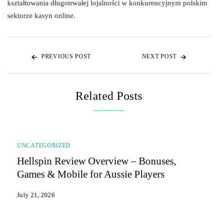
kształtowania długotrwałej lojalności w konkurencyjnym polskim
sektorze kasyn online.
PREVIOUS POST
NEXT POST
Related Posts
UNCATEGORIZED
Hellspin Review Overview – Bonuses,
Games & Mobile for Aussie Players
July 21, 2026