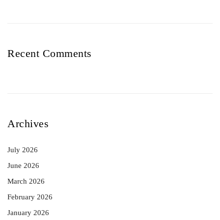
Recent Comments
Archives
July 2026
June 2026
March 2026
February 2026
January 2026