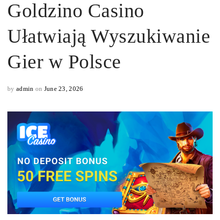
Goldzino Casino
Ułatwiają Wyszukiwanie
Gier w Polsce
by
admin
on
June 23, 2026