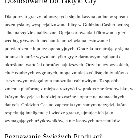
Dostosowanie Do Taktyki Gry
Dla potrzeb graczy odnoszących się do kasyna online w sposób
przemyślany, wyspecjalizowane filtry w Goldzino Casino tworzą
silne narzędzie analityczne. Opcja sortowania i filtrowania gier
według głównych mechanik umożliwia na testowanie i
potwierdzenie hipotez operacyjnych. Gracz koncentrujący się na
bonusach może wyszukać tylko gry z darmowymi spinami o
określonej wartości obrotów najniższych. Oczekujący wysokich,
choć rzadszych wygranych, mogą zmniejszyć listę do tytułów o
szczytowym osiągalnym mnożniku całkowitym. To sposób
zmienia platformę z miejsca rozrywki w praktyczne środowisko, w
którym decyzje są bardziej rozważne i oparte na namacalnych
danych. Goldzino Casino zapewnia tym samym narzędzi, które
respektują inteligencję i wiedzę graczy, ujmując ich jako
wymagających użytkowników, a nie losowych uczestników.
Poznawanie Świeżych Produkcji