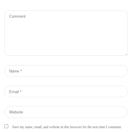
Save my name, email, and website in this browser for the next time I comment.