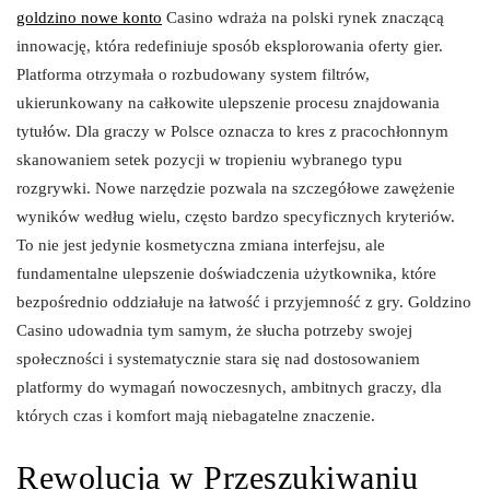
goldzino nowe konto
Casino wdraża na polski rynek znaczącą
innowację, która redefiniuje sposób eksplorowania oferty gier.
Platforma otrzymała o rozbudowany system filtrów,
ukierunkowany na całkowite ulepszenie procesu znajdowania
tytułów. Dla graczy w Polsce oznacza to kres z pracochłonnym
skanowaniem setek pozycji w tropieniu wybranego typu
rozgrywki. Nowe narzędzie pozwala na szczegółowe zawężenie
wyników według wielu, często bardzo specyficznych kryteriów.
To nie jest jedynie kosmetyczna zmiana interfejsu, ale
fundamentalne ulepszenie doświadczenia użytkownika, które
bezpośrednio oddziałuje na łatwość i przyjemność z gry. Goldzino
Casino udowadnia tym samym, że słucha potrzeby swojej
społeczności i systematycznie stara się nad dostosowaniem
platformy do wymagań nowoczesnych, ambitnych graczy, dla
których czas i komfort mają niebagatelne znaczenie.
Rewolucja w Przeszukiwaniu