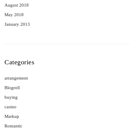
August 2018
May 2018
January 2013
Categories
arrangement
Blogroll
buying
casino
Markup
Romantic