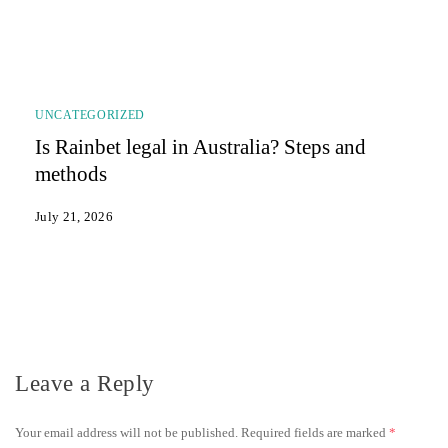
UNCATEGORIZED
Is Rainbet legal in Australia? Steps and
methods
July 21, 2026
Leave a Reply
Your email address will not be published.
Required fields are marked
*