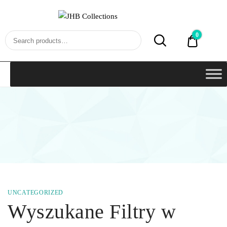
JHB
Collections
0
₹0.00
UNCATEGORIZED
Wyszukane Filtry w