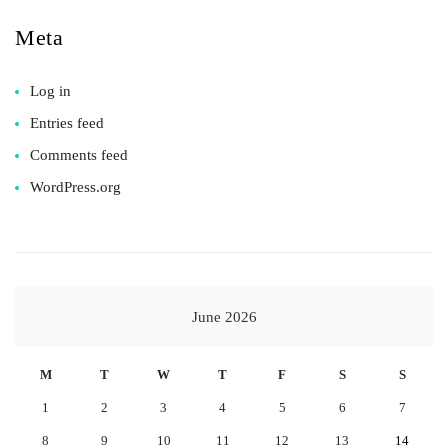
Meta
Log in
Entries feed
Comments feed
WordPress.org
June 2026
M
T
W
T
F
S
S
1
2
3
4
5
6
7
8
9
10
11
12
13
14