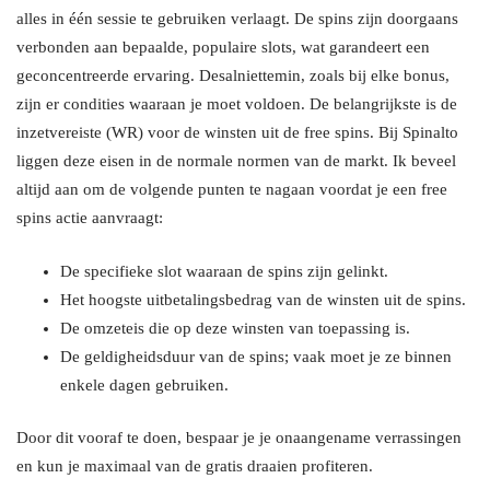
alles in één sessie te gebruiken verlaagt. De spins zijn doorgaans
verbonden aan bepaalde, populaire slots, wat garandeert een
geconcentreerde ervaring. Desalniettemin, zoals bij elke bonus,
zijn er condities waaraan je moet voldoen. De belangrijkste is de
inzetvereiste (WR) voor de winsten uit de free spins. Bij Spinalto
liggen deze eisen in de normale normen van de markt. Ik beveel
altijd aan om de volgende punten te nagaan voordat je een free
spins actie aanvraagt:
De specifieke slot waaraan de spins zijn gelinkt.
Het hoogste uitbetalingsbedrag van de winsten uit de spins.
De omzeteis die op deze winsten van toepassing is.
De geldigheidsduur van de spins; vaak moet je ze binnen
enkele dagen gebruiken.
Door dit vooraf te doen, bespaar je je onaangename verrassingen
en kun je maximaal van de gratis draaien profiteren.