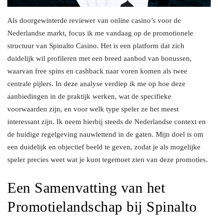
Als doorgewinterde reviewer van online casino’s voor de
Nederlandse markt, focus ik me vandaag op de promotionele
structuur van Spinalto Casino. Het is een platform dat zich
duidelijk wil profileren met een breed aanbod van bonussen,
waarvan free spins en cashback naar voren komen als twee
centrale pijlers. In deze analyse verdiep ik me op hoe deze
aanbiedingen in de praktijk werken, wat de specifieke
voorwaarden zijn, en voor welk type speler ze het meest
interessant zijn. Ik neem hierbij steeds de Nederlandse context en
de huidige regelgeving nauwlettend in de gaten. Mijn doel is om
een duidelijk en objectief beeld te geven, zodat je als mogelijke
speler precies weet wat je kunt tegemoet zien van deze promoties.
Een Samenvatting van het
Promotielandschap bij Spinalto