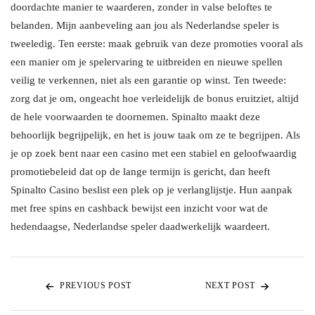
doordachte manier te waarderen, zonder in valse beloftes te
belanden. Mijn aanbeveling aan jou als Nederlandse speler is
tweeledig. Ten eerste: maak gebruik van deze promoties vooral als
een manier om je spelervaring te uitbreiden en nieuwe spellen
veilig te verkennen, niet als een garantie op winst. Ten tweede:
zorg dat je om, ongeacht hoe verleidelijk de bonus eruitziet, altijd
de hele voorwaarden te doornemen. Spinalto maakt deze
behoorlijk begrijpelijk, en het is jouw taak om ze te begrijpen. Als
je op zoek bent naar een casino met een stabiel en geloofwaardig
promotiebeleid dat op de lange termijn is gericht, dan heeft
Spinalto Casino beslist een plek op je verlanglijstje. Hun aanpak
met free spins en cashback bewijst een inzicht voor wat de
hedendaagse, Nederlandse speler daadwerkelijk waardeert.
PREVIOUS POST
NEXT POST