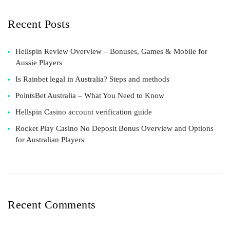
Recent Posts
Hellspin Review Overview – Bonuses, Games & Mobile for
Aussie Players
Is Rainbet legal in Australia? Steps and methods
PointsBet Australia – What You Need to Know
Hellspin Casino account verification guide
Rocket Play Casino No Deposit Bonus Overview and Options
for Australian Players
Recent Comments