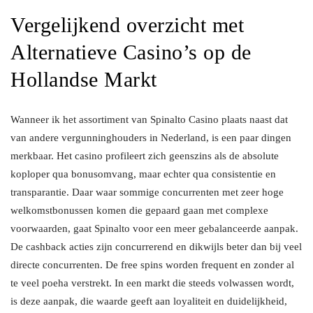
Vergelijkend overzicht met
Alternatieve Casino’s op de
Hollandse Markt
Wanneer ik het assortiment van Spinalto Casino plaats naast dat
van andere vergunninghouders in Nederland, is een paar dingen
merkbaar. Het casino profileert zich geenszins als de absolute
koploper qua bonusomvang, maar echter qua consistentie en
transparantie. Daar waar sommige concurrenten met zeer hoge
welkomstbonussen komen die gepaard gaan met complexe
voorwaarden, gaat Spinalto voor een meer gebalanceerde aanpak.
De cashback acties zijn concurrerend en dikwijls beter dan bij veel
directe concurrenten. De free spins worden frequent en zonder al
te veel poeha verstrekt. In een markt die steeds volwassen wordt,
is deze aanpak, die waarde geeft aan loyaliteit en duidelijkheid,