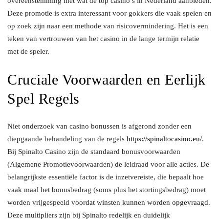
overeenstemming met wat de top casino’s in Nederland aanbieden.
Deze promotie is extra interessant voor gokkers die vaak spelen en
op zoek zijn naar een methode van risicovermindering. Het is een
teken van vertrouwen van het casino in de lange termijn relatie
met de speler.
Cruciale Voorwaarden en Eerlijk
Spel Regels
Niet onderzoek van casino bonussen is afgerond zonder een
diepgaande behandeling van de regels
https://spinaltocasino.eu/
.
Bij Spinalto Casino zijn de standaard bonusvoorwaarden
(Algemene Promotievoorwaarden) de leidraad voor alle acties. De
belangrijkste essentiële factor is de inzetvereiste, die bepaalt hoe
vaak maal het bonusbedrag (soms plus het stortingsbedrag) moet
worden vrijgespeeld voordat winsten kunnen worden opgevraagd.
Deze multipliers zijn bij Spinalto redelijk en duidelijk