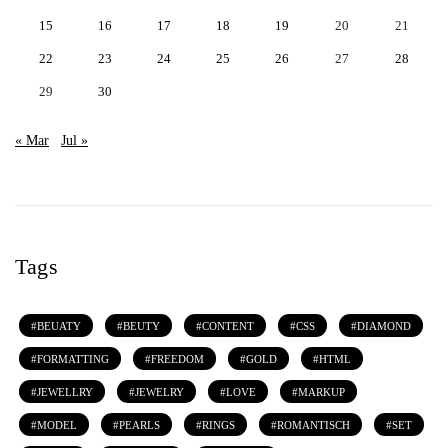
15
16
17
18
19
20
21
22
23
24
25
26
27
28
29
30
« Mar
Jul »
Tags
BEUATY
BEUTY
CONTENT
CSS
DIAMOND
FORMATTING
FREEDOM
GOLD
HTML
JEWELLRY
JEWELRY
LOVE
MARKUP
MODEL
PEARLS
RINGS
ROMANTISCH
SET