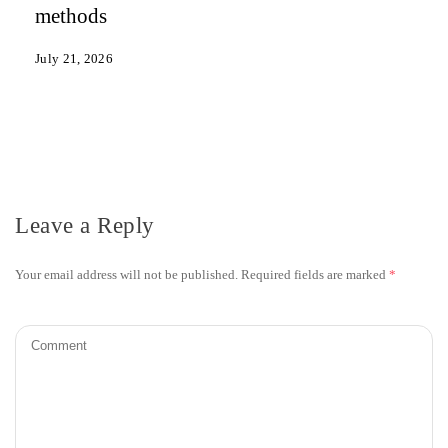
methods
July 21, 2026
Leave a Reply
Your email address will not be published.
Required fields are marked
*