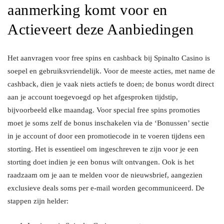
aanmerking komt voor en
Actieveert deze Aanbiedingen
Het aanvragen voor free spins en cashback bij Spinalto Casino is
soepel en gebruiksvriendelijk. Voor de meeste acties, met name de
cashback, dien je vaak niets actiefs te doen; de bonus wordt direct
aan je account toegevoegd op het afgesproken tijdstip,
bijvoorbeeld elke maandag. Voor special free spins promoties
moet je soms zelf de bonus inschakelen via de ‘Bonussen’ sectie
in je account of door een promotiecode in te voeren tijdens een
storting. Het is essentieel om ingeschreven te zijn voor je een
storting doet indien je een bonus wilt ontvangen. Ook is het
raadzaam om je aan te melden voor de nieuwsbrief, aangezien
exclusieve deals soms per e-mail worden gecommuniceerd. De
stappen zijn helder: