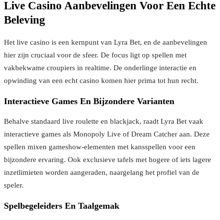
Live Casino Aanbevelingen Voor Een Echte
Beleving
Het live casino is een kernpunt van Lyra Bet, en de aanbevelingen
hier zijn cruciaal voor de sfeer. De focus ligt op spellen met
vakbekwame croupiers in realtime. De onderlinge interactie en
opwinding van een echt casino komen hier prima tot hun recht.
Interactieve Games En Bijzondere Varianten
Behalve standaard live roulette en blackjack, raadt Lyra Bet vaak
interactieve games als Monopoly Live of Dream Catcher aan. Deze
spellen mixen gameshow-elementen met kansspellen voor een
bijzondere ervaring. Ook exclusieve tafels met hogere of iets lagere
inzetlimieten worden aangeraden, naargelang het profiel van de
speler.
Spelbegeleiders En Taalgemak