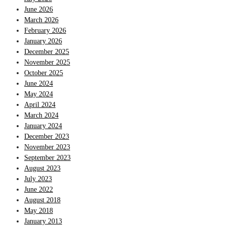
June 2026
March 2026
February 2026
January 2026
December 2025
November 2025
October 2025
June 2024
May 2024
April 2024
March 2024
January 2024
December 2023
November 2023
September 2023
August 2023
July 2023
June 2022
August 2018
May 2018
January 2013