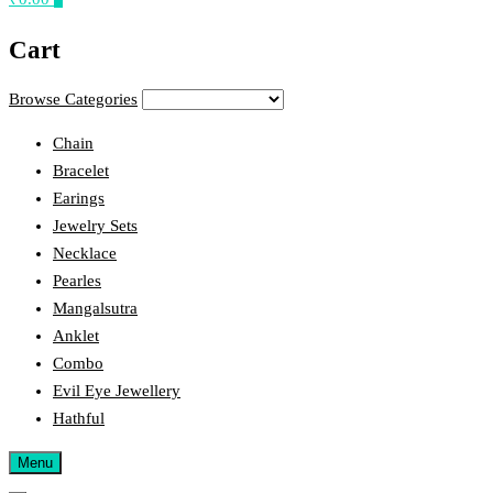
Cart
Browse Categories
Chain
Bracelet
Earings
Jewelry Sets
Necklace
Pearles
Mangalsutra
Anklet
Combo
Evil Eye Jewellery
Hathful
Menu