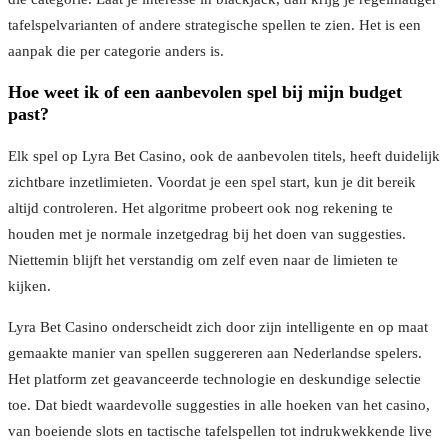
tafelspelvarianten of andere strategische spellen te zien. Het is een
aanpak die per categorie anders is.
Hoe weet ik of een aanbevolen spel bij mijn budget
past?
Elk spel op Lyra Bet Casino, ook de aanbevolen titels, heeft duidelijk
zichtbare inzetlimieten. Voordat je een spel start, kun je dit bereik
altijd controleren. Het algoritme probeert ook nog rekening te
houden met je normale inzetgedrag bij het doen van suggesties.
Niettemin blijft het verstandig om zelf even naar de limieten te
kijken.
Lyra Bet Casino onderscheidt zich door zijn intelligente en op maat
gemaakte manier van spellen suggereren aan Nederlandse spelers.
Het platform zet geavanceerde technologie en deskundige selectie
toe. Dat biedt waardevolle suggesties in alle hoeken van het casino,
van boeiende slots en tactische tafelspellen tot indrukwekkende live