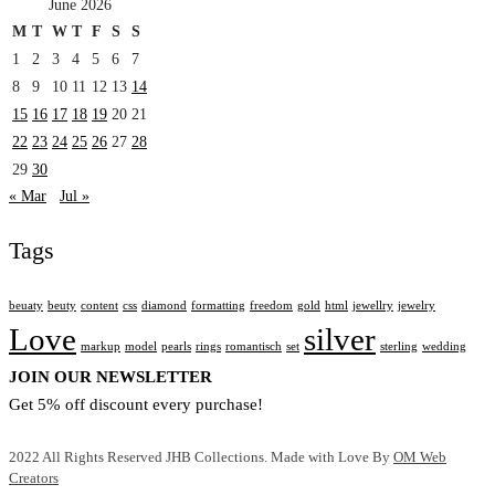
June 2026
M
T
W
T
F
S
S
1
2
3
4
5
6
7
8
9
10
11
12
13
14
15
16
17
18
19
20
21
22
23
24
25
26
27
28
29
30
« Mar
Jul »
Tags
beuaty
beuty
content
css
diamond
formatting
freedom
gold
html
jewellry
jewelry
Love
silver
markup
model
pearls
rings
romantisch
set
sterling
wedding
JOIN OUR NEWSLETTER
Get 5% off discount every purchase!
2022 All Rights Reserved JHB Collections. Made with Love By
OM Web
Creators