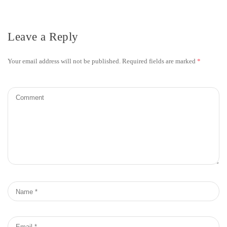
Leave a Reply
Your email address will not be published.
Required fields are marked
*