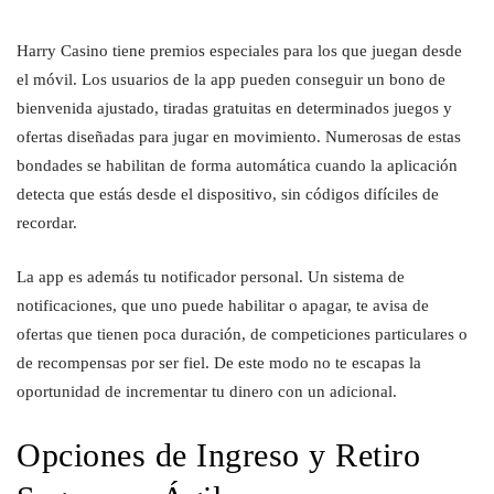
Harry Casino tiene premios especiales para los que juegan desde
el móvil. Los usuarios de la app pueden conseguir un bono de
bienvenida ajustado, tiradas gratuitas en determinados juegos y
ofertas diseñadas para jugar en movimiento. Numerosas de estas
bondades se habilitan de forma automática cuando la aplicación
detecta que estás desde el dispositivo, sin códigos difíciles de
recordar.
La app es además tu notificador personal. Un sistema de
notificaciones, que uno puede habilitar o apagar, te avisa de
ofertas que tienen poca duración, de competiciones particulares o
de recompensas por ser fiel. De este modo no te escapas la
oportunidad de incrementar tu dinero con un adicional.
Opciones de Ingreso y Retiro