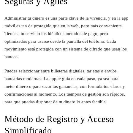
Seguras y Ágiles
Administrar tu dinero es una parte clave de la vivencia, y en la app
móvil es tan de protegido que en la web, pero más conveniente.
Tienes a tu servicio los idénticos métodos de pago, pero
optimizados para usarse desde la pantalla del teléfono. Cada
movimiento está protegida con un sistema de cifrado que usan los
bancos.
Puedes seleccionar entre billeteras digitales, tarjetas o envíos
bancarias modernas. La app te guía en cada paso, ya sea para
meter dinero o para sacar tus ganancias, con formularios claros y
confirmaciones al momento. Los tiempos de gestión son rápidos,
para que puedas disponer de tu dinero lo antes factible.
Método de Registro y Acceso
Simplificado