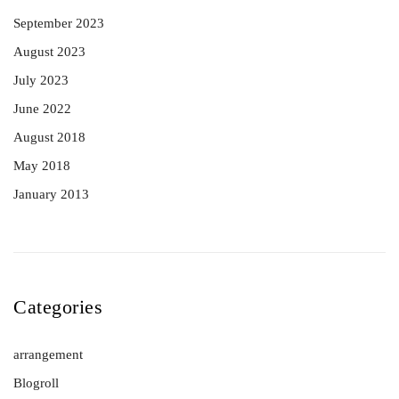
September 2023
August 2023
July 2023
June 2022
August 2018
May 2018
January 2013
Categories
arrangement
Blogroll