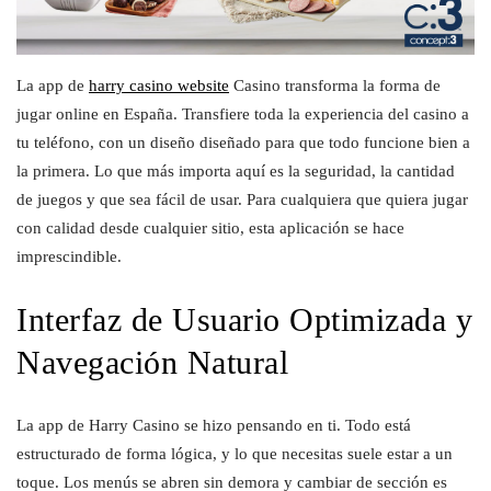
La app de
harry casino website
Casino transforma la forma de
jugar online en España. Transfiere toda la experiencia del casino a
tu teléfono, con un diseño diseñado para que todo funcione bien a
la primera. Lo que más importa aquí es la seguridad, la cantidad
de juegos y que sea fácil de usar. Para cualquiera que quiera jugar
con calidad desde cualquier sitio, esta aplicación se hace
imprescindible.
Interfaz de Usuario Optimizada y
Navegación Natural
La app de Harry Casino se hizo pensando en ti. Todo está
estructurado de forma lógica, y lo que necesitas suele estar a un
toque. Los menús se abren sin demora y cambiar de sección es