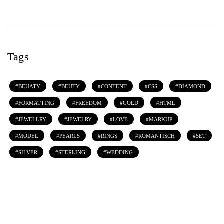
Tags
BEUATY
BEUTY
CONTENT
CSS
DIAMOND
FORMATTING
FREEDOM
GOLD
HTML
JEWELLRY
JEWELRY
LOVE
MARKUP
MODEL
PEARLS
RINGS
ROMANTISCH
SET
SILVER
STERLING
WEDDING