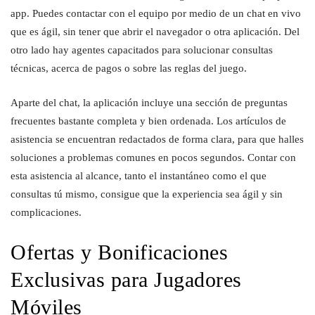
app. Puedes contactar con el equipo por medio de un chat en vivo
que es ágil, sin tener que abrir el navegador o otra aplicación. Del
otro lado hay agentes capacitados para solucionar consultas
técnicas, acerca de pagos o sobre las reglas del juego.
Aparte del chat, la aplicación incluye una sección de preguntas
frecuentes bastante completa y bien ordenada. Los artículos de
asistencia se encuentran redactados de forma clara, para que halles
soluciones a problemas comunes en pocos segundos. Contar con
esta asistencia al alcance, tanto el instantáneo como el que
consultas tú mismo, consigue que la experiencia sea ágil y sin
complicaciones.
Ofertas y Bonificaciones
Exclusivas para Jugadores
Móviles