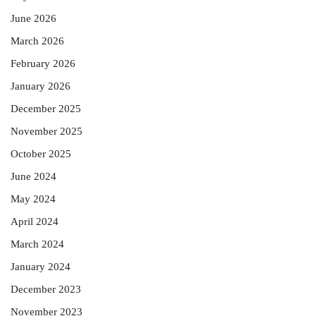
June 2026
March 2026
February 2026
January 2026
December 2025
November 2025
October 2025
June 2024
May 2024
April 2024
March 2024
January 2024
December 2023
November 2023