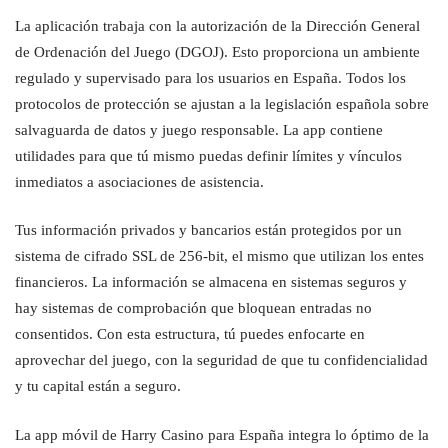
La aplicación trabaja con la autorización de la Dirección General
de Ordenación del Juego (DGOJ). Esto proporciona un ambiente
regulado y supervisado para los usuarios en España. Todos los
protocolos de protección se ajustan a la legislación española sobre
salvaguarda de datos y juego responsable. La app contiene
utilidades para que tú mismo puedas definir límites y vínculos
inmediatos a asociaciones de asistencia.
Tus información privados y bancarios están protegidos por un
sistema de cifrado SSL de 256-bit, el mismo que utilizan los entes
financieros. La información se almacena en sistemas seguros y
hay sistemas de comprobación que bloquean entradas no
consentidos. Con esta estructura, tú puedes enfocarte en
aprovechar del juego, con la seguridad de que tu confidencialidad
y tu capital están a seguro.
La app móvil de Harry Casino para España integra lo óptimo de la