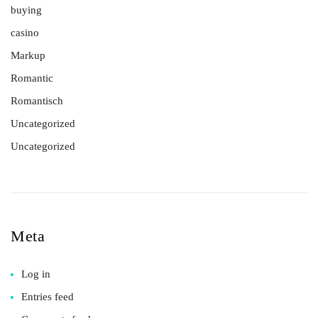
buying
casino
Markup
Romantic
Romantisch
Uncategorized
Uncategorized
Meta
Log in
Entries feed