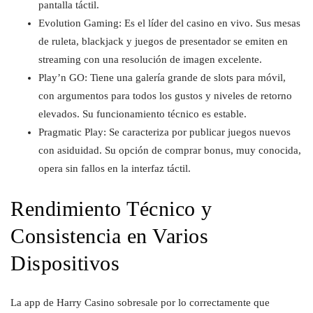
pantalla táctil.
Evolution Gaming: Es el líder del casino en vivo. Sus mesas
de ruleta, blackjack y juegos de presentador se emiten en
streaming con una resolución de imagen excelente.
Play’n GO: Tiene una galería grande de slots para móvil,
con argumentos para todos los gustos y niveles de retorno
elevados. Su funcionamiento técnico es estable.
Pragmatic Play: Se caracteriza por publicar juegos nuevos
con asiduidad. Su opción de comprar bonus, muy conocida,
opera sin fallos en la interfaz táctil.
Rendimiento Técnico y
Consistencia en Varios
Dispositivos
La app de Harry Casino sobresale por lo correctamente que