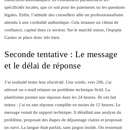
spécificités locales, que ce soit pour les paiements ou les questions
légales. Enfin, l’attitude des conseillers allie un professionnalisme
attendu à une cordialité authentique. Cela instaure un climat de
confiance, capital dans ce secteur. Sur le marché suisse, Oopspin
Casino se place donc très bien.
Seconde tentative : Le message
et le délai de réponse
J’ai souhaité tester leur réactivité. Une soirée, vers 20h, j’ai
adressé un e-mail relatant un problème technique fictif. La
plateforme promet une réponse dans les 24 heures. Ils ont fait
mieux : j’ai eu une réponse complète en moins de 12 heures. Le
message venait du support technique. Il détaillait une analyse du
problème, proposait des étapes de dépannage claires et proposait
un suivi. La langue était parfait, sans jargon inutile. On ressentait