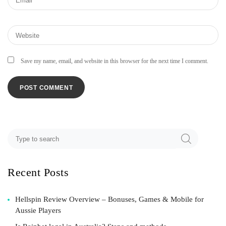
Save my name, email, and website in this browser for the next time I comment.
Recent Posts
Hellspin Review Overview – Bonuses, Games & Mobile for
Aussie Players