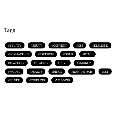
Tags
BEUATY
BEUTY
CONTENT
CSS
DIAMOND
FORMATTING
FREEDOM
GOLD
HTML
JEWELLRY
JEWELRY
LOVE
MARKUP
MODEL
PEARLS
RINGS
ROMANTISCH
SET
SILVER
STERLING
WEDDING