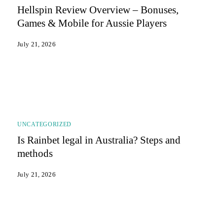
Hellspin Review Overview – Bonuses,
Games & Mobile for Aussie Players
July 21, 2026
UNCATEGORIZED
Is Rainbet legal in Australia? Steps and
methods
July 21, 2026