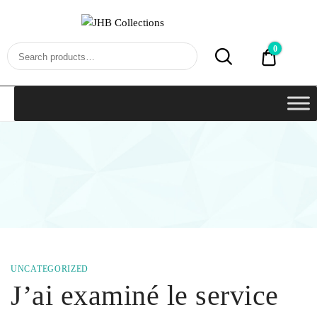
JHB
Collections
0
₹0.00
UNCATEGORIZED
J’ai examiné le service