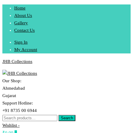
Skip
Home
to
About Us
content
Gallery
Contact Us
Sign In
My Account
JHB Collections
Our Shop:
Ahmedabad
Gujarat
Support Hotline:
+91 8735 00 6944
Search
Search
for:
Wishlist -
₹0.00
0