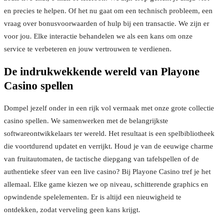
en precies te helpen. Of het nu gaat om een technisch probleem, een
vraag over bonusvoorwaarden of hulp bij een transactie. We zijn er
voor jou. Elke interactie behandelen we als een kans om onze
service te verbeteren en jouw vertrouwen te verdienen.
De indrukwekkende wereld van Playone
Casino spellen
Dompel jezelf onder in een rijk vol vermaak met onze grote collectie
casino spellen. We samenwerken met de belangrijkste
softwareontwikkelaars ter wereld. Het resultaat is een spelbibliotheek
die voortdurend updatet en verrijkt. Houd je van de eeuwige charme
van fruitautomaten, de tactische diepgang van tafelspellen of de
authentieke sfeer van een live casino? Bij Playone Casino tref je het
allemaal. Elke game kiezen we op niveau, schitterende graphics en
opwindende spelelementen. Er is altijd een nieuwigheid te
ontdekken, zodat verveling geen kans krijgt.