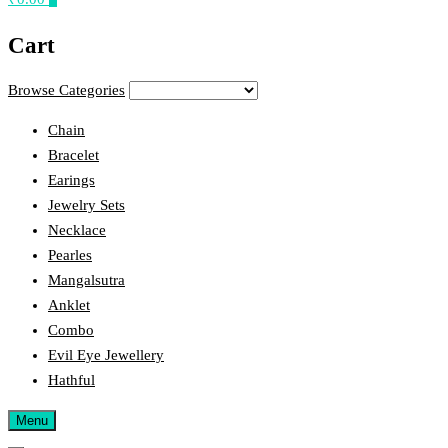
Cart
Browse Categories
Chain
Bracelet
Earings
Jewelry Sets
Necklace
Pearles
Mangalsutra
Anklet
Combo
Evil Eye Jewellery
Hathful
Menu