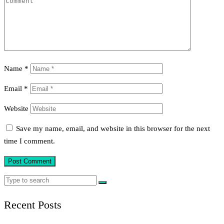
Name
*
Email
*
Website
Save my name, email, and website in this browser for the next
time I comment.
Search
Search
for:
Recent Posts