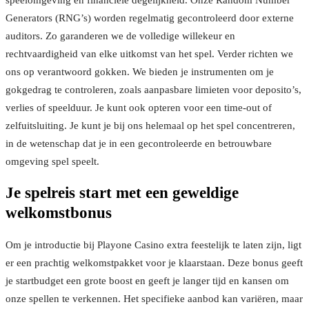
Generators (RNG’s) worden regelmatig gecontroleerd door externe
auditors. Zo garanderen we de volledige willekeur en
rechtvaardigheid van elke uitkomst van het spel. Verder richten we
ons op verantwoord gokken. We bieden je instrumenten om je
gokgedrag te controleren, zoals aanpasbare limieten voor deposito’s,
verlies of speelduur. Je kunt ook opteren voor een time-out of
zelfuitsluiting. Je kunt je bij ons helemaal op het spel concentreren,
in de wetenschap dat je in een gecontroleerde en betrouwbare
omgeving spel speelt.
Je spelreis start met een geweldige
welkomstbonus
Om je introductie bij Playone Casino extra feestelijk te laten zijn, ligt
er een prachtig welkomstpakket voor je klaarstaan. Deze bonus geeft
je startbudget een grote boost en geeft je langer tijd en kansen om
onze spellen te verkennen. Het specifieke aanbod kan variëren, maar