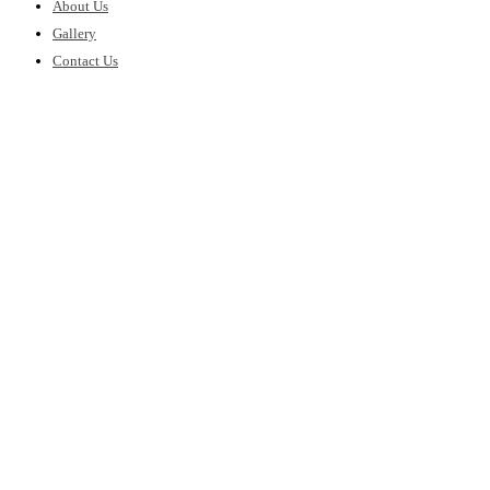
About Us
Gallery
Contact Us