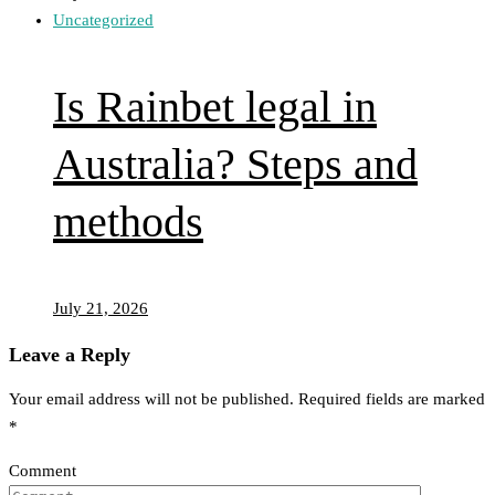
Uncategorized
Is Rainbet legal in
Australia? Steps and
methods
July 21, 2026
Leave a Reply
Your email address will not be published.
Required fields are marked
*
Comment