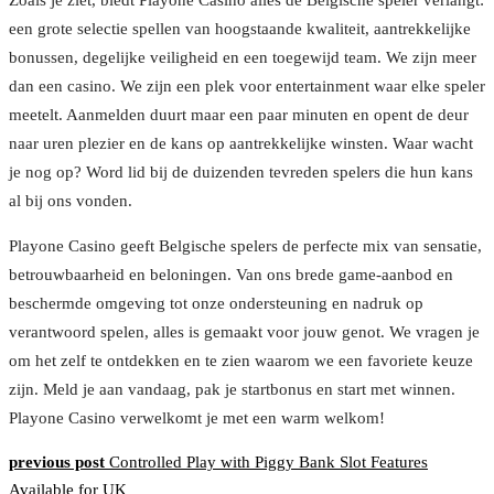
Zoals je ziet, biedt Playone Casino alles de Belgische speler verlangt:
een grote selectie spellen van hoogstaande kwaliteit, aantrekkelijke
bonussen, degelijke veiligheid en een toegewijd team. We zijn meer
dan een casino. We zijn een plek voor entertainment waar elke speler
meetelt. Aanmelden duurt maar een paar minuten en opent de deur
naar uren plezier en de kans op aantrekkelijke winsten. Waar wacht
je nog op? Word lid bij de duizenden tevreden spelers die hun kans
al bij ons vonden.
Playone Casino geeft Belgische spelers de perfecte mix van sensatie,
betrouwbaarheid en beloningen. Van ons brede game-aanbod en
beschermde omgeving tot onze ondersteuning en nadruk op
verantwoord spelen, alles is gemaakt voor jouw genot. We vragen je
om het zelf te ontdekken en te zien waarom we een favoriete keuze
zijn. Meld je aan vandaag, pak je startbonus en start met winnen.
Playone Casino verwelkomt je met een warm welkom!
Post
previous post
Controlled Play with Piggy Bank Slot Features
Available for UK