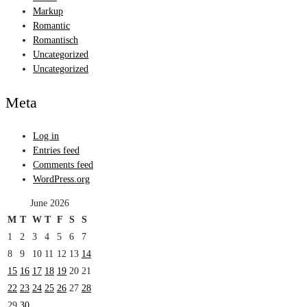
Markup
Romantic
Romantisch
Uncategorized
Uncategorized
Meta
Log in
Entries feed
Comments feed
WordPress.org
June 2026
M
T
W
T
F
S
S
1
2
3
4
5
6
7
8
9
10
11
12
13
14
15
16
17
18
19
20
21
22
23
24
25
26
27
28
29
30