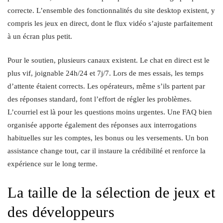
correcte. L’ensemble des fonctionnalités du site desktop existent, y
compris les jeux en direct, dont le flux vidéo s’ajuste parfaitement
à un écran plus petit.
Pour le soutien, plusieurs canaux existent. Le chat en direct est le
plus vif, joignable 24h/24 et 7j/7. Lors de mes essais, les temps
d’attente étaient corrects. Les opérateurs, même s’ils partent par
des réponses standard, font l’effort de régler les problèmes.
L’courriel est là pour les questions moins urgentes. Une FAQ bien
organisée apporte également des réponses aux interrogations
habituelles sur les comptes, les bonus ou les versements. Un bon
assistance change tout, car il instaure la crédibilité et renforce la
expérience sur le long terme.
La taille de la sélection de jeux et
des développeurs