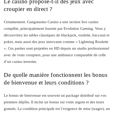
Le casino propose-t-il des jeux avec
croupier en direct ?
Certainement. Gangstasino Casino a une section live casino
complète, principalement fournie par Evolution Gaming. Vous y
découvrirez les tables classiques de blackjack, roulette, baccarat et
poker, mais aussi des jeux innovants comme « Lightning Roulette
». Ces parties sont projetées en HD depuis un studio professionnel
avec de vrais croupiers, pour une ambiance comparable de celle
d’un casino terrestre.
De quelle manière fonctionnent les bonus
de bienvenue et leurs conditions ?
Le bonus de bienvenue est souvent un package distribué sur vos
premiers dépôts. Il inclut un bonus sur votre argent et des tours
gratuits. La condition principale est l’exigence de mise (wager), un