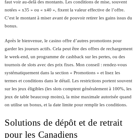
faut voir au-delà des montants. Les conditions de mise, souvent
notées « x35 » ou « x40 », fixent la valeur effective de l’offre.
C’est le montant à miser avant de pouvoir retirer les gains issus du
bonus.
Après le bienvenue, le casino offre d’autres promotions pour
garder les joueurs actifs. Cela peut être des offres de rechargement
le week-end, un programme de cashback sur les pertes, ou des
tournois de slots avec des prix fixes. Mon conseil : rendez-vous
systématiquement dans la section « Promotions » et lisez les
termes et conditions dans le détail. Les restrictions portent souvent
sur les jeux éligibles (les slots comptent généralement à 100%, les
jeux de table beaucoup moins), la mise maximale autorisée quand
on utilise un bonus, et la date limite pour remplir les conditions.
Solutions de dépôt et de retrait
pour les Canadiens