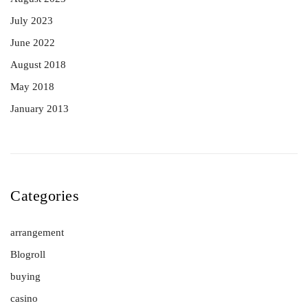
July 2023
June 2022
August 2018
May 2018
January 2013
Categories
arrangement
Blogroll
buying
casino