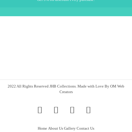
2022 All Rights Reserved JHB Collections. Made with Love By
OM Web
Creators
Home
About Us
Gallery
Contact Us