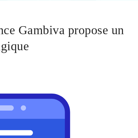
ance Gambiva propose un
lgique