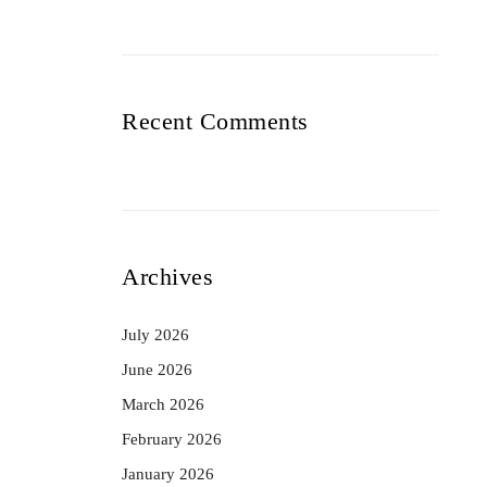
Recent Comments
Archives
July 2026
June 2026
March 2026
February 2026
January 2026