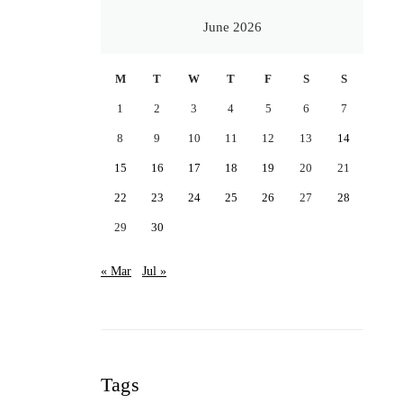
June 2026
M
T
W
T
F
S
S
1
2
3
4
5
6
7
8
9
10
11
12
13
14
15
16
17
18
19
20
21
22
23
24
25
26
27
28
29
30
« Mar
Jul »
Tags