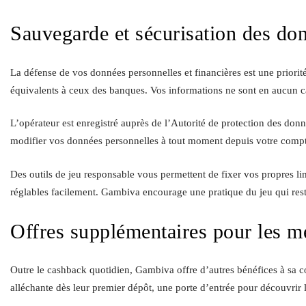
Sauvegarde et sécurisation des do
La défense de vos données personnelles et financières est une prior
équivalents à ceux des banques. Vos informations ne sont en aucun cas
L’opérateur est enregistré auprès de l’Autorité de protection des d
modifier vos données personnelles à tout moment depuis votre compte
Des outils de jeu responsable vous permettent de fixer vos propres li
réglables facilement. Gambiva encourage une pratique du jeu qui rest
Offres supplémentaires pour les 
Outre le cashback quotidien, Gambiva offre d’autres bénéfices à sa
alléchante dès leur premier dépôt, une porte d’entrée pour découvrir 