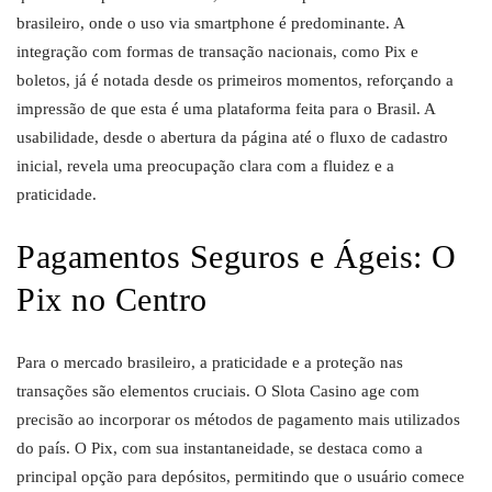
brasileiro, onde o uso via smartphone é predominante. A
integração com formas de transação nacionais, como Pix e
boletos, já é notada desde os primeiros momentos, reforçando a
impressão de que esta é uma plataforma feita para o Brasil. A
usabilidade, desde o abertura da página até o fluxo de cadastro
inicial, revela uma preocupação clara com a fluidez e a
praticidade.
Pagamentos Seguros e Ágeis: O
Pix no Centro
Para o mercado brasileiro, a praticidade e a proteção nas
transações são elementos cruciais. O Slota Casino age com
precisão ao incorporar os métodos de pagamento mais utilizados
do país. O Pix, com sua instantaneidade, se destaca como a
principal opção para depósitos, permitindo que o usuário comece