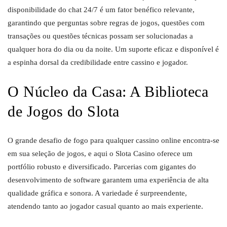
disponibilidade do chat 24/7 é um fator benéfico relevante,
garantindo que perguntas sobre regras de jogos, questões com
transações ou questões técnicas possam ser solucionadas a
qualquer hora do dia ou da noite. Um suporte eficaz e disponível é
a espinha dorsal da credibilidade entre cassino e jogador.
O Núcleo da Casa: A Biblioteca
de Jogos do Slota
O grande desafio de fogo para qualquer cassino online encontra-se
em sua seleção de jogos, e aqui o Slota Casino oferece um
portfólio robusto e diversificado. Parcerias com gigantes do
desenvolvimento de software garantem uma experiência de alta
qualidade gráfica e sonora. A variedade é surpreendente,
atendendo tanto ao jogador casual quanto ao mais experiente.