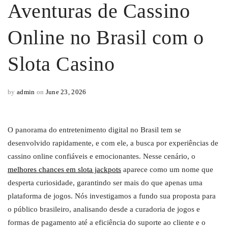
Aventuras de Cassino
Online no Brasil com o
Slota Casino
by
admin
on
June 23, 2026
O panorama do entretenimento digital no Brasil tem se
desenvolvido rapidamente, e com ele, a busca por experiências de
cassino online confiáveis e emocionantes. Nesse cenário, o
melhores chances em slota jackpots
aparece como um nome que
desperta curiosidade, garantindo ser mais do que apenas uma
plataforma de jogos. Nós investigamos a fundo sua proposta para
o público brasileiro, analisando desde a curadoria de jogos e
formas de pagamento até a eficiência do suporte ao cliente e o