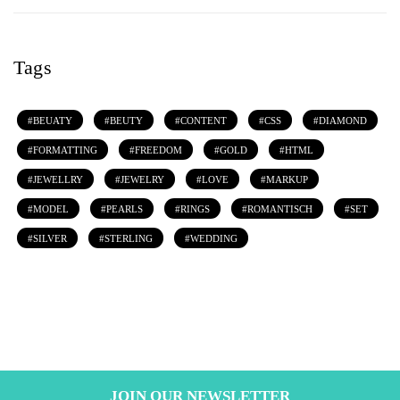
Tags
BEUATY
BEUTY
CONTENT
CSS
DIAMOND
FORMATTING
FREEDOM
GOLD
HTML
JEWELLRY
JEWELRY
LOVE
MARKUP
MODEL
PEARLS
RINGS
ROMANTISCH
SET
SILVER
STERLING
WEDDING
JOIN OUR NEWSLETTER