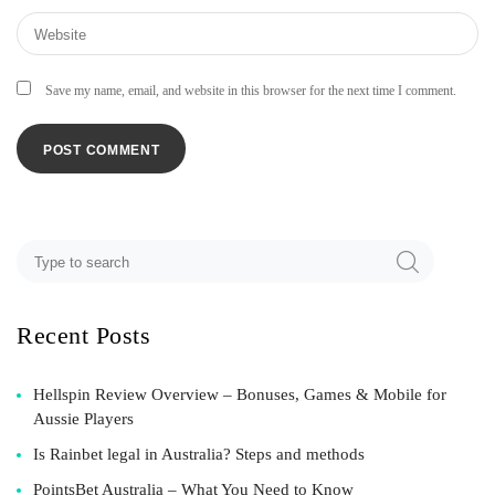
Save my name, email, and website in this browser for the next time I comment.
Recent Posts
Hellspin Review Overview – Bonuses, Games & Mobile for
Aussie Players
Is Rainbet legal in Australia? Steps and methods
PointsBet Australia – What You Need to Know