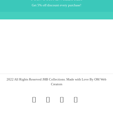
Get 5% off discount every purchase!
2022 All Rights Reserved JHB Collections. Made with Love By
OM Web
Creators