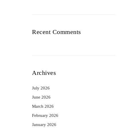
Recent Comments
Archives
July 2026
June 2026
March 2026
February 2026
January 2026