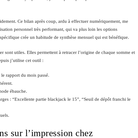
rapidement. Ce bilan après coup, ardu à effectuer numériquement, me
sation personnel très performant, qui va plus loin les options
pécifique crée un habitude de synthèse mensuel qui est bénéfique.
ier sont utiles. Elles permettent à retracer l’origine de chaque somme et
s j’utilise cet outil :
le rapport du mois passé.
hérent.
 mode ébauche.
ges : “Excellente partie blackjack le 15”, “Seuil de dépôt franchi le
uels.
ns sur l’impression chez