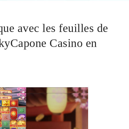
e avec les feuilles de
ckyCapone Casino en