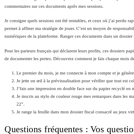
commentaires sur ces documents après mes sessions.
Je consigne quels sessions ont été rentables, et ceux où j’ai perdu 
permet à affiner ma stratégie de jouer. C’est un moyen de responsabili
numériques de la plateforme. Ranger ces documents dans un dossier s
Pour les parieurs français qui déclarent leurs profits, ces dossiers pap
de documenter les pertes. Découvrez comment je fais chaque mois depui
Le premier du mois, je me connecte à mon compte et je génère 
Je jette un œil à la prévisualisation pour vérifier que tout est co
J’fais une impression en double face sur du papier recyclé en
Je inscris au stylo de couleur rouge mes remarques dans les mar
22”.
Je range la feuille dans mon dossier fiscal consacré au jeux virt
Questions fréquentes : Vos questio