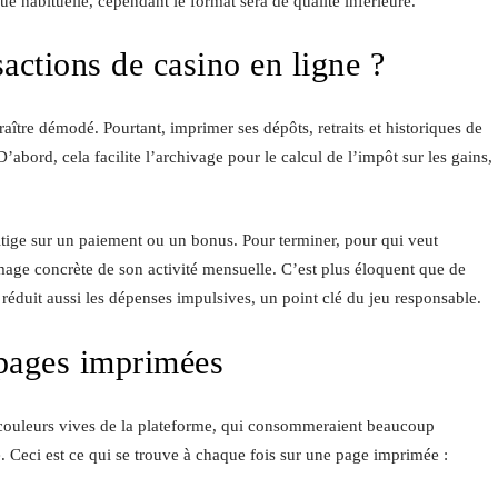
que habituelle, cependant le format sera de qualité inférieure.
sactions de casino en ligne ?
araître démodé. Pourtant, imprimer ses dépôts, retraits et historiques de
’abord, cela facilite l’archivage pour le calcul de l’impôt sur les gains,
tige sur un paiement ou un bonus. Pour terminer, pour qui veut
mage concrète de son activité mensuelle. C’est plus éloquent que de
 réduit aussi les dépenses impulsives, un point clé du jeu responsable.
 pages imprimées
 couleurs vives de la plateforme, qui consommeraient beaucoup
. Ceci est ce qui se trouve à chaque fois sur une page imprimée :