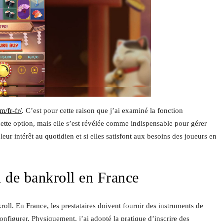
m/fr-fr/
. C’est pour cette raison que j’ai examiné la fonction
te option, mais elle s’est révélée comme indispensable pour gérer
eur intérêt au quotidien et si elles satisfont aux besoins des joueurs en
n de bankroll en France
oll. En France, les prestataires doivent fournir des instruments de
nfigurer. Physiquement, j’ai adopté la pratique d’inscrire des