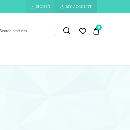
SIGN IN
MY ACCOUNT
0
₹0.00