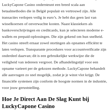
LuckyCapone Casino ondersteunt een breed scala aan
betaalmethodes die in België populair en vertrouwd zijn. Alle
transacties verlopen veilig in euro’s. Je hebt dus geen last van
wisselkoersen of onverwachte kosten. Naast klassiekers als
bankoverschrijvingen en creditcards, kun je selecteren moderne e-
wallets en prepaid-oplossingen. Die zijn gekend om hun snelheid.
Het casino streeft ernaar zowel stortingen als opnames efficiënt te
laten verlopen. Transparante procedures voor accountverificatie zijn
onderdeel daarvan; dit is een gebruikelijke werkwijze die de
veiligheid van iedereen vergroot. De afhandelingstijd voor een
opname varieert per de gekozen methode. LuckyCapone behandelt
alle aanvragen zo snel mogelijk, zodat je je winst vlot krijgt. De
financiële systemen zijn conform de hoogste normen in de industrie,
voor jouw geruststelling.
Hoe Je Direct Aan De Slag Kunt bij
LuckyCapone Casino