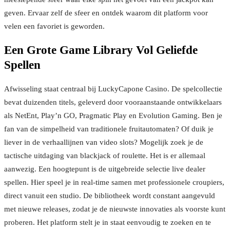
geven. Ervaar zelf de sfeer en ontdek waarom dit platform voor
velen een favoriet is geworden.
Een Grote Game Library Vol Geliefde
Spellen
Afwisseling staat centraal bij LuckyCapone Casino. De spelcollectie
bevat duizenden titels, geleverd door vooraanstaande ontwikkelaars
als NetEnt, Play’n GO, Pragmatic Play en Evolution Gaming. Ben je
fan van de simpelheid van traditionele fruitautomaten? Of duik je
liever in de verhaallijnen van video slots? Mogelijk zoek je de
tactische uitdaging van blackjack of roulette. Het is er allemaal
aanwezig. Een hoogtepunt is de uitgebreide selectie live dealer
spellen. Hier speel je in real-time samen met professionele croupiers,
direct vanuit een studio. De bibliotheek wordt constant aangevuld
met nieuwe releases, zodat je de nieuwste innovaties als voorste kunt
proberen. Het platform stelt je in staat eenvoudig te zoeken en te