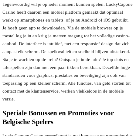
Tegenwoordig wil je op ieder moment kunnen spelen. LuckyCapone
Casino heeft daarom een mobiel platform gemaakt dat optimaal
werkt op smartphones en tablets, of je nu Android of iOS gebruikt.
Je hoeft geen app te downloaden. Via de mobiele browser op je
toestel log je in en krijg je meteen toegang tot het volledige casino-
aanbod. De interface is intuïtief, met een responsief design dat zich
aanpast elk scherm. De spelkwaliteit en snelheid blijven uitstekend.
Sta je te wachten op de trein? Ontspan je in de tuin? Je top slots en
tafelspellen zijn dan met een paar tikken bereikbaar. Dezelfde hoge
standaarden voor graphics, prestaties en beveiliging zijn ook van
toepassing op een kleiner scherm. Alle functies, van geld storten tot
contact met de klantenservice, werken vlekkeloos in de mobiele
versie.
Speciale Bonussen en Promoties voor
Belgische Spelers
LuckyCapone Casino verwelkomt je met bonussen en promoties die