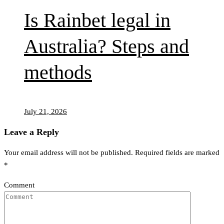
Is Rainbet legal in
Australia? Steps and
methods
July 21, 2026
Leave a Reply
Your email address will not be published.
Required fields are marked
*
Comment