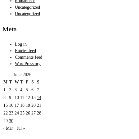
Romantisch
Uncategorized
Uncategorized
Meta
Log in
Entries feed
Comments feed
WordPress.org
June 2026
M
T
W
T
F
S
S
1
2
3
4
5
6
7
8
9
10
11
12
13
14
15
16
17
18
19
20
21
22
23
24
25
26
27
28
29
30
« Mar
Jul »