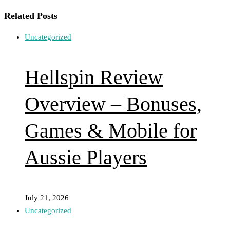
Related Posts
Uncategorized
Hellspin Review
Overview – Bonuses,
Games & Mobile for
Aussie Players
July 21, 2026
Uncategorized