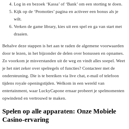
Log in en bezoek ‘Kassa’ of ‘Bank’ om een storting te doen.
Kijk op de ‘Promoties’ pagina en activeer een bonus als je
wilt.
Verken de game library, kies uit een spel en ga van start met
draaien.
Behalve deze stappen is het aan te raden de algemene voorwaarden
door te lezen, in het bijzonder de delen over bonussen en opnames.
Zo voorkom je misverstanden uit de weg en vindt alles soepel. Weet
je het niet zeker over spelregels of functies? Contacteer met de
ondersteuning. Die is te bereiken via live chat, e-mail of telefoon
tijdens royale openingstijden. Welkom in een wereld van
entertainment, waar LuckyCapone ernaar probeert je spelmomenten
opwindend en vertrouwd te maken.
Spelen op alle apparaten: Onze Mobiele
Casino-ervaring