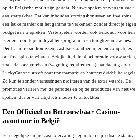
op de Belgische markt zijn gericht. Nieuwe spelers ontvangen vaak
een startpakket. Dat kan inhouden stortingsbonussen en free spins,
een leuke manier om het gamma te verkennen zonder direct je eigen
budget aan te spreken. Vaste spelers worden ook beloond. Voor hen
is er een doorlopend loyaliteitsprogramma en terugkerende acties.
Denk aan reload bonussen, cashback aanbiedingen en competities
om free spins te winnen. Bekijk altijd de bijbehorende voorwaarden,
zoals de speelvereisten (wagering requirements), aandachtig door.
LuckyCapone streeft naar transparantie en hanteert duidelijke regels.
Zo kun je zonder verrassingen profiteren van de extra waarde. De
promoties variëren met de periodes en bij de introductie van nieuwe
spellen, dus er valt altijd iets nieuws te ontdekken.
Een Officieel en Betrouwbaar Casino-
avontuur in België
Een degelijke online casino-ervaring begint bij de juridische status.