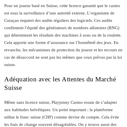
Pour un joueur basé en Suisse, cette licence garantit que le casino
est sous la surveillance d’une autorité externe. L’organisme de
Curaçao requiert des audits réguliers des logiciels. Ces audits
confirment l’équité des générateurs de nombres aléatoires (RNG)
qui déterminent les résultats des machines à sous ou de la roulette.
Cela apporte une forme d’assurance sur l’honnêteté des jeux. En
revanche, les mécanismes de protection du joueur et les recours en
cas de désaccord ne sont pas les mêmes que ceux prévus par la loi
suisse.
Adéquation avec les Attentes du Marché
Suisse
Même sans licence suisse, Playjonny Casino essaie de s’adapter
aux habitudes helvétiques. Un point important : la plateforme
utilise le franc suisse (CHF) comme devise de compte. Cela évite
les frais de change souvent désagréables. On y trouve aussi des