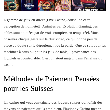
L’gamme de jeux en direct (Live Casino) consolide cette
perception de honnêteté. Animées par Evolution Gaming, ces
tables sont animées par de vrais croupiers en temps réel. Vous
observez chaque geste sur le flux vidéo, ce qui donne peu de
place au doute sur le déroulement de la partie. Que ce soit pour les
machines à sous ou pour les jeux de table, l’provenance des
logiciels est contrôlable. C’est un atout majeur dans l’analyse du
casino.
Méthodes de Paiement Pensées
pour les Suisses
Un casino qui veut convaincre des joueurs suisses doit offrir des
moyens de paiement qu’ils emploient. Playjonny Casino met en