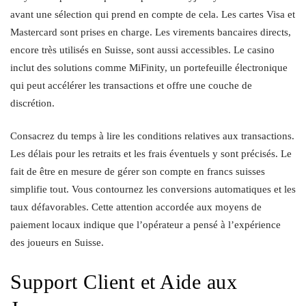
avant une sélection qui prend en compte de cela. Les cartes Visa et
Mastercard sont prises en charge. Les virements bancaires directs,
encore très utilisés en Suisse, sont aussi accessibles. Le casino
inclut des solutions comme MiFinity, un portefeuille électronique
qui peut accélérer les transactions et offre une couche de
discrétion.
Consacrez du temps à lire les conditions relatives aux transactions.
Les délais pour les retraits et les frais éventuels y sont précisés. Le
fait de être en mesure de gérer son compte en francs suisses
simplifie tout. Vous contournez les conversions automatiques et les
taux défavorables. Cette attention accordée aux moyens de
paiement locaux indique que l’opérateur a pensé à l’expérience
des joueurs en Suisse.
Support Client et Aide aux