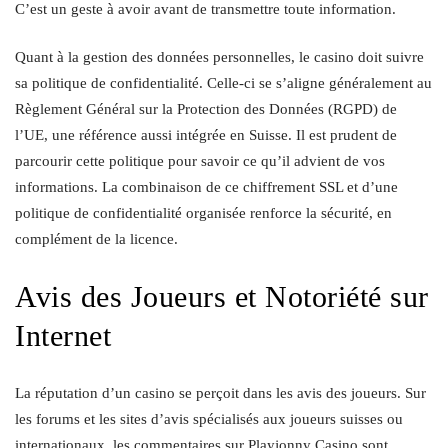
C’est un geste à avoir avant de transmettre toute information.
Quant à la gestion des données personnelles, le casino doit suivre
sa politique de confidentialité. Celle-ci se s’aligne généralement au
Règlement Général sur la Protection des Données (RGPD) de
l’UE, une référence aussi intégrée en Suisse. Il est prudent de
parcourir cette politique pour savoir ce qu’il advient de vos
informations. La combinaison de ce chiffrement SSL et d’une
politique de confidentialité organisée renforce la sécurité, en
complément de la licence.
Avis des Joueurs et Notoriété sur
Internet
La réputation d’un casino se perçoit dans les avis des joueurs. Sur
les forums et les sites d’avis spécialisés aux joueurs suisses ou
internationaux, les commentaires sur Playjonny Casino sont