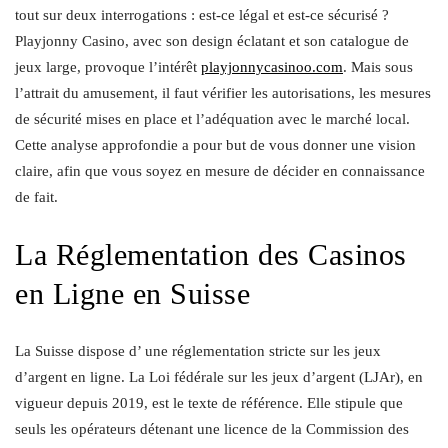
tout sur deux interrogations : est-ce légal et est-ce sécurisé ?
Playjonny Casino, avec son design éclatant et son catalogue de
jeux large, provoque l’intérêt
playjonnycasinoo.com
. Mais sous
l’attrait du amusement, il faut vérifier les autorisations, les mesures
de sécurité mises en place et l’adéquation avec le marché local.
Cette analyse approfondie a pour but de vous donner une vision
claire, afin que vous soyez en mesure de décider en connaissance
de fait.
La Réglementation des Casinos
en Ligne en Suisse
La Suisse dispose d’ une réglementation stricte sur les jeux
d’argent en ligne. La Loi fédérale sur les jeux d’argent (LJAr), en
vigueur depuis 2019, est le texte de référence. Elle stipule que
seuls les opérateurs détenant une licence de la Commission des