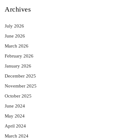
Archives
July 2026
June 2026
March 2026
February 2026
January 2026
December 2025
November 2025
October 2025
June 2024
May 2024
April 2024
March 2024