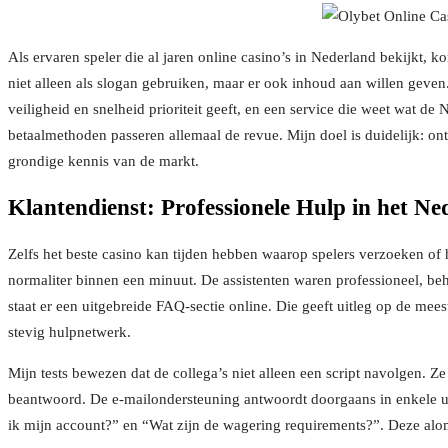
Als ervaren speler die al jaren online casino’s in Nederland bekijkt, 
niet alleen als slogan gebruiken, maar er ook inhoud aan willen geven
veiligheid en snelheid prioriteit geeft, en een service die weet wat d
betaalmethoden passeren allemaal de revue. Mijn doel is duidelijk: ont
grondige kennis van de markt.
Klantendienst: Professionele Hulp in het Ne
Zelfs het beste casino kan tijden hebben waarop spelers verzoeken of h
normaliter binnen een minuut. De assistenten waren professioneel, beh
staat er een uitgebreide FAQ-sectie online. Die geeft uitleg op de mee
stevig hulpnetwerk.
Mijn tests bewezen dat de collega’s niet alleen een script navolgen.
beantwoord. De e-mailondersteuning antwoordt doorgaans in enkele ure
ik mijn account?” en “Wat zijn de wagering requirements?”. Deze alom a