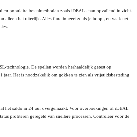
eerd en populaire betaalmethoden zoals iDEAL staan opvallend in zicht.
 alleen het uiterlijk. Alles functioneert zoals je hoopt, en vaak net
sies.
SL-technologie. De spellen worden herhaaldelijk getest op
 jaar. Het is noodzakelijk om gokken te zien als vrijetijdsbesteding
jk zal het saldo in 24 uur overgemaakt. Voor overboekingen of iDEAL
atus profiteren geregeld van snellere processen. Controleer voor de