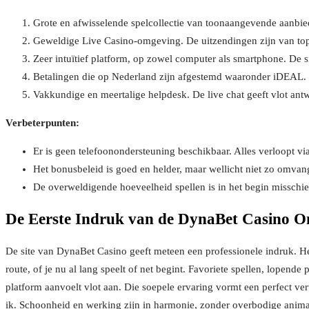
Grote en afwisselende spelcollectie van toonaangevende aanbiede
Geweldige Live Casino-omgeving. De uitzendingen zijn van topk
Zeer intuïtief platform, op zowel computer als smartphone. De s
Betalingen die op Nederland zijn afgestemd waaronder iDEAL. Ui
Vakkundige en meertalige helpdesk. De live chat geeft vlot antw
Verbeterpunten:
Er is geen telefoonondersteuning beschikbaar. Alles verloopt via
Het bonusbeleid is goed en helder, maar wellicht niet zo omvang
De overweldigende hoeveelheid spellen is in het begin misschien
De Eerste Indruk van de DynaBet Casino 
De site van DynaBet Casino geeft meteen een professionele indruk. Het
route, of je nu al lang speelt of net begint. Favoriete spellen, lope
platform aanvoelt vlot aan. Die soepele ervaring vormt een perfect ver
ik. Schoonheid en werking zijn in harmonie, zonder overbodige anima