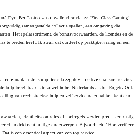
om/
. DynaBet Casino was opvallend omdat ze ‘First Class Gaming’
 zorgvuldig samengestelde collectie spellen, een omgeving die
 kanten. Het spelassortiment, de bonusvoorwaarden, de licenties en de
as te bieden heeft. Ik steun dat oordeel op praktijkervaring en een
n e-mail. Tijdens mijn tests kreeg ik via de live chat snel reactie,
de hulp bereikbaar is in zowel in het Nederlands als het Engels. Ook
telling van rechtstreekse hulp en zelfservicemateriaal betekent een
aarden, identiteitscontroles of spelregels werden precies en rustig
reerd en dekt echt nuttige onderwerpen. Bijvoorbeeld “Hoe verifieer
Dat is een essentieel aspect van een top service.