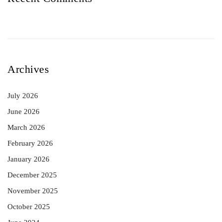
Archives
July 2026
June 2026
March 2026
February 2026
January 2026
December 2025
November 2025
October 2025