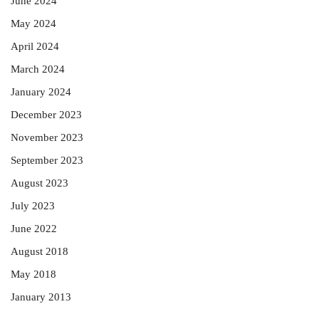
June 2024
May 2024
April 2024
March 2024
January 2024
December 2023
November 2023
September 2023
August 2023
July 2023
June 2022
August 2018
May 2018
January 2013