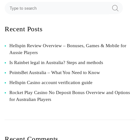
Recent Posts
Hellspin Review Overview – Bonuses, Games & Mobile for
Aussie Players
Is Rainbet legal in Australia? Steps and methods
PointsBet Australia – What You Need to Know
Hellspin Casino account verification guide
Rocket Play Casino No Deposit Bonus Overview and Options
for Australian Players
Recent Comments