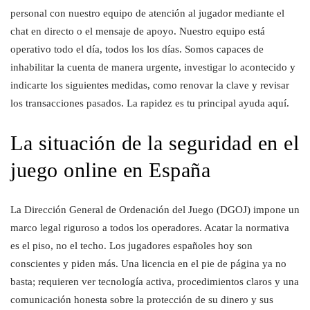
personal con nuestro equipo de atención al jugador mediante el
chat en directo o el mensaje de apoyo. Nuestro equipo está
operativo todo el día, todos los los días. Somos capaces de
inhabilitar la cuenta de manera urgente, investigar lo acontecido y
indicarte los siguientes medidas, como renovar la clave y revisar
los transacciones pasados. La rapidez es tu principal ayuda aquí.
La situación de la seguridad en el
juego online en España
La Dirección General de Ordenación del Juego (DGOJ) impone un
marco legal riguroso a todos los operadores. Acatar la normativa
es el piso, no el techo. Los jugadores españoles hoy son
conscientes y piden más. Una licencia en el pie de página ya no
basta; requieren ver tecnología activa, procedimientos claros y una
comunicación honesta sobre la protección de su dinero y sus