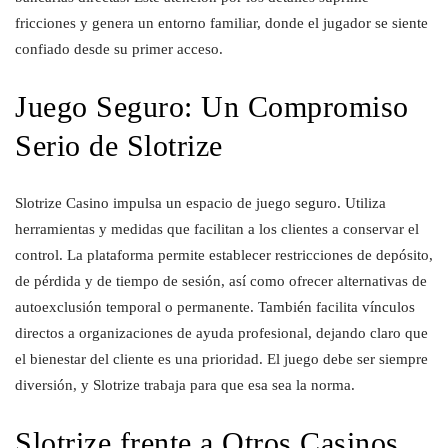
fricciones y genera un entorno familiar, donde el jugador se siente
confiado desde su primer acceso.
Juego Seguro: Un Compromiso
Serio de Slotrize
Slotrize Casino impulsa un espacio de juego seguro. Utiliza
herramientas y medidas que facilitan a los clientes a conservar el
control. La plataforma permite establecer restricciones de depósito,
de pérdida y de tiempo de sesión, así como ofrecer alternativas de
autoexclusión temporal o permanente. También facilita vínculos
directos a organizaciones de ayuda profesional, dejando claro que
el bienestar del cliente es una prioridad. El juego debe ser siempre
diversión, y Slotrize trabaja para que esa sea la norma.
Slotrize frente a Otros Casinos