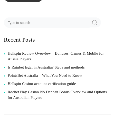
Recent Posts
Hellspin Review Overview – Bonuses, Games & Mobile for
Aussie Players
Is Rainbet legal in Australia? Steps and methods
PointsBet Australia – What You Need to Know
Hellspin Casino account verification guide
Rocket Play Casino No Deposit Bonus Overview and Options
for Australian Players