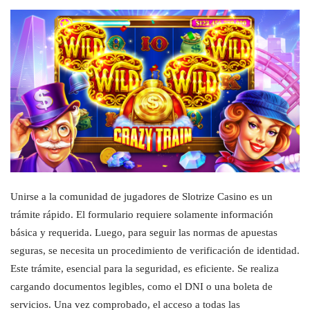
Unirse a la comunidad de jugadores de Slotrize Casino es un
trámite rápido. El formulario requiere solamente información
básica y requerida. Luego, para seguir las normas de apuestas
seguras, se necesita un procedimiento de verificación de identidad.
Este trámite, esencial para la seguridad, es eficiente. Se realiza
cargando documentos legibles, como el DNI o una boleta de
servicios. Una vez comprobado, el acceso a todas las