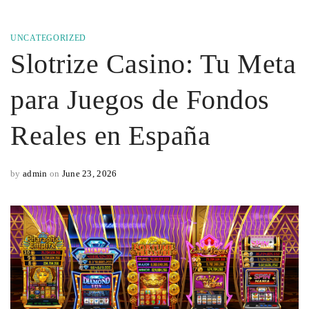
UNCATEGORIZED
Slotrize Casino: Tu Meta
para Juegos de Fondos
Reales en España
by
admin
on
June 23, 2026