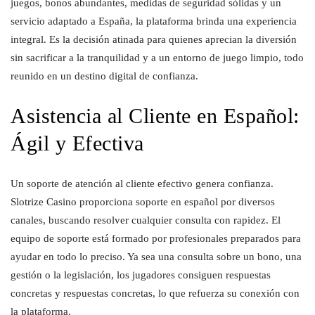
juegos, bonos abundantes, medidas de seguridad sólidas y un
servicio adaptado a España, la plataforma brinda una experiencia
integral. Es la decisión atinada para quienes aprecian la diversión
sin sacrificar a la tranquilidad y a un entorno de juego limpio, todo
reunido en un destino digital de confianza.
Asistencia al Cliente en Español:
Ágil y Efectiva
Un soporte de atención al cliente efectivo genera confianza.
Slotrize Casino proporciona soporte en español por diversos
canales, buscando resolver cualquier consulta con rapidez. El
equipo de soporte está formado por profesionales preparados para
ayudar en todo lo preciso. Ya sea una consulta sobre un bono, una
gestión o la legislación, los jugadores consiguen respuestas
concretas y respuestas concretas, lo que refuerza su conexión con
la plataforma.