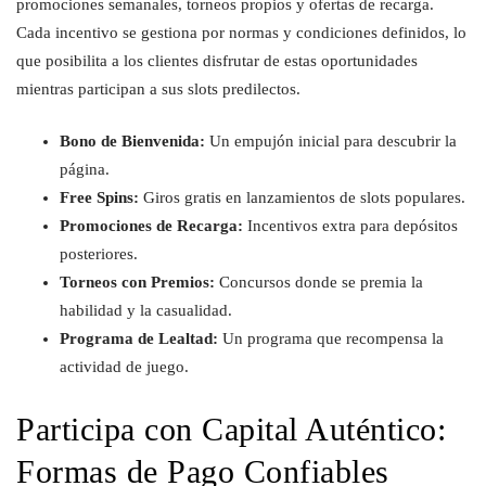
promociones semanales, torneos propios y ofertas de recarga.
Cada incentivo se gestiona por normas y condiciones definidos, lo
que posibilita a los clientes disfrutar de estas oportunidades
mientras participan a sus slots predilectos.
Bono de Bienvenida:
Un empujón inicial para descubrir la
página.
Free Spins:
Giros gratis en lanzamientos de slots populares.
Promociones de Recarga:
Incentivos extra para depósitos
posteriores.
Torneos con Premios:
Concursos donde se premia la
habilidad y la casualidad.
Programa de Lealtad:
Un programa que recompensa la
actividad de juego.
Participa con Capital Auténtico:
Formas de Pago Confiables