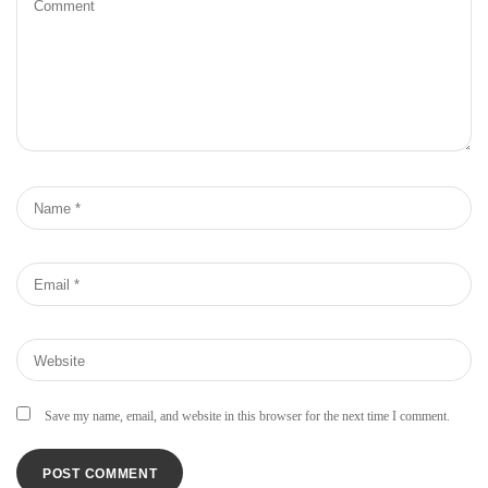
Save my name, email, and website in this browser for the next time I comment.