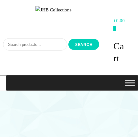
JHB
Collections
₹0.00
0
Ca
SEARCH
rt