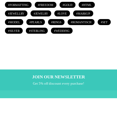
FORMATTING
FREEDOM
GOLD
HTML
JEWELLRY
JEWELRY
LOVE
MARKUP
MODEL
PEARLS
RINGS
ROMANTISCH
SET
SILVER
STERLING
WEDDING
JOIN OUR NEWSLETTER
Get 5% off discount every purchase!