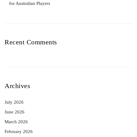
for Australian Players
Recent Comments
Archives
July 2026
June 2026
March 2026
February 2026