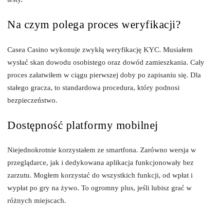
Na czym polega proces weryfikacji?
Casea Casino wykonuje zwykłą weryfikację KYC. Musiałem
wysłać skan dowodu osobistego oraz dowód zamieszkania. Cały
proces załatwiłem w ciągu pierwszej doby po zapisaniu się. Dla
stałego gracza, to standardowa procedura, który podnosi
bezpieczeństwo.
Dostępność platformy mobilnej
Niejednokrotnie korzystałem ze smartfona. Zarówno wersja w
przeglądarce, jak i dedykowana aplikacja funkcjonowały bez
zarzutu. Mogłem korzystać do wszystkich funkcji, od wpłat i
wypłat po gry na żywo. To ogromny plus, jeśli lubisz grać w
różnych miejscach.