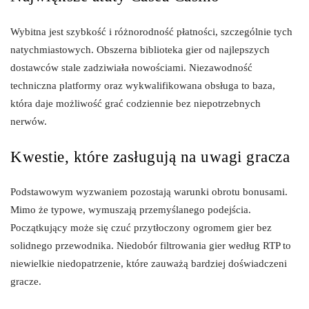
Wybitna jest szybkość i różnorodność płatności, szczególnie tych
natychmiastowych. Obszerna biblioteka gier od najlepszych
dostawców stale zadziwiała nowościami. Niezawodność
techniczna platformy oraz wykwalifikowana obsługa to baza,
która daje możliwość grać codziennie bez niepotrzebnych
nerwów.
Kwestie, które zasługują na uwagi gracza
Podstawowym wyzwaniem pozostają warunki obrotu bonusami.
Mimo że typowe, wymuszają przemyślanego podejścia.
Początkujący może się czuć przytłoczony ogromem gier bez
solidnego przewodnika. Niedobór filtrowania gier według RTP to
niewielkie niedopatrzenie, które zauważą bardziej doświadczeni
gracze.