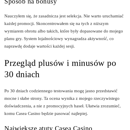
Sposób na bonusy
Nauczyłem się, że zasadnicza jest selekcja. Nie warto uruchamiać
każdej promocji. Skoncentrowałem się na tych z niższym
wymiarem obrotu albo takich, które były dopasowane do mojego
planu gry. System lojalnościowy wynagradza aktywność, co
naprawdę dodaje wartości każdej sesji.
Przegląd plusów i minusów po
30 dniach
Po 30 dniach codziennego testowania mogę jasno przedstawić
mocne i słabe strony. Ta ocena wynika z mojego rzeczywistego
doświadczenia, a nie z promocyjnych haseł. Ułatwia zrozumieć,
komu Casea Casino będzie pasować najlepiej.
Największe atuty Casea Casino