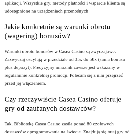
aplikacji. Wszystkie gry, metody płatności i wsparcie klienta są
udostępnione na urządzeniach przenośnych.
Jakie konkretnie są warunki obrotu
(wagering) bonusów?
Warunki obrotu bonusów w Casea Casino są zwyczajowe.
Zazwyczaj oscylują w przedziale od 35x do 50x (suma bonusu
plus depozyt). Precyzyjny mnożnik zawsze jest wskazany w
regulaminie konkretnej promocji. Polecam się z nim przejrzeć
przed jej włączeniem.
Czy rzeczywiście Casea Casino oferuje
gry od zaufanych dostawców?
Tak. Bibliotekę Casea Casino zasila ponad 80 czołowych
dostawców oprogramowania na świecie. Znajdują się tutaj gry od