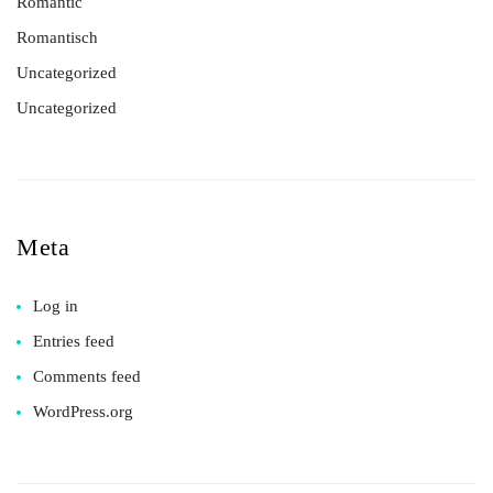
Romantic
Romantisch
Uncategorized
Uncategorized
Meta
Log in
Entries feed
Comments feed
WordPress.org