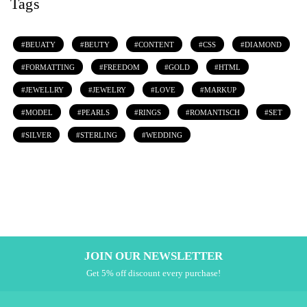
Tags
BEUATY
BEUTY
CONTENT
CSS
DIAMOND
FORMATTING
FREEDOM
GOLD
HTML
JEWELLRY
JEWELRY
LOVE
MARKUP
MODEL
PEARLS
RINGS
ROMANTISCH
SET
SILVER
STERLING
WEDDING
JOIN OUR NEWSLETTER
Get 5% off discount every purchase!