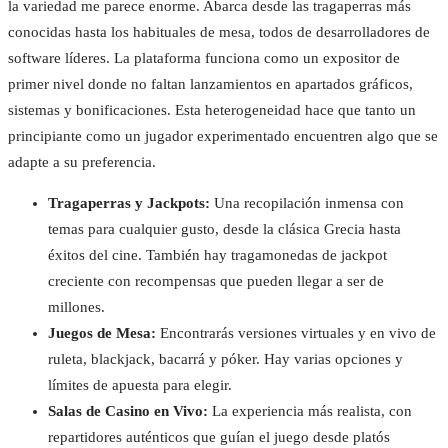
la variedad me parece enorme. Abarca desde las tragaperras más
conocidas hasta los habituales de mesa, todos de desarrolladores de
software líderes. La plataforma funciona como un expositor de
primer nivel donde no faltan lanzamientos en apartados gráficos,
sistemas y bonificaciones. Esta heterogeneidad hace que tanto un
principiante como un jugador experimentado encuentren algo que se
adapte a su preferencia.
Tragaperras y Jackpots:
Una recopilación inmensa con
temas para cualquier gusto, desde la clásica Grecia hasta
éxitos del cine. También hay tragamonedas de jackpot
creciente con recompensas que pueden llegar a ser de
millones.
Juegos de Mesa:
Encontrarás versiones virtuales y en vivo de
ruleta, blackjack, bacarrá y póker. Hay varias opciones y
límites de apuesta para elegir.
Salas de Casino en Vivo:
La experiencia más realista, con
repartidores auténticos que guían el juego desde platós