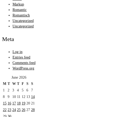
Markup
Romantic
Romantisch
Uncategorized
Uncategorized
Meta
Log in
Entries feed
Comments feed
WordPress.org
June 2026
M
T
W
T
F
S
S
1
2
3
4
5
6
7
8
9
10
11
12
13
14
15
16
17
18
19
20
21
22
23
24
25
26
27
28
29
30