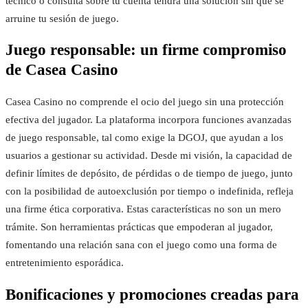
técnico o consulta sobre tu cuenta tendrá una solución sin que se
arruine tu sesión de juego.
Juego responsable: un firme compromiso
de Casea Casino
Casea Casino no comprende el ocio del juego sin una protección
efectiva del jugador. La plataforma incorpora funciones avanzadas
de juego responsable, tal como exige la DGOJ, que ayudan a los
usuarios a gestionar su actividad. Desde mi visión, la capacidad de
definir límites de depósito, de pérdidas o de tiempo de juego, junto
con la posibilidad de autoexclusión por tiempo o indefinida, refleja
una firme ética corporativa. Estas características no son un mero
trámite. Son herramientas prácticas que empoderan al jugador,
fomentando una relación sana con el juego como una forma de
entretenimiento esporádica.
Bonificaciones y promociones creadas para