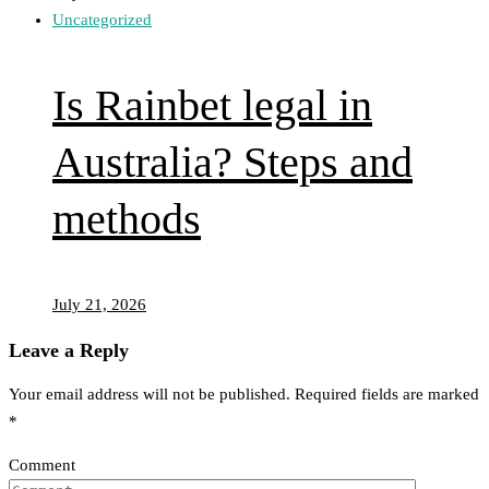
Uncategorized
Is Rainbet legal in
Australia? Steps and
methods
July 21, 2026
Leave a Reply
Your email address will not be published.
Required fields are marked
*
Comment