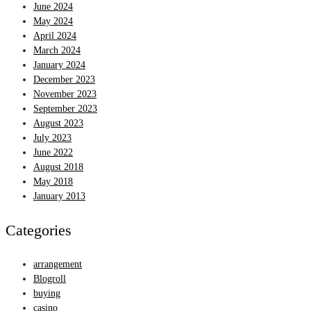
June 2024
May 2024
April 2024
March 2024
January 2024
December 2023
November 2023
September 2023
August 2023
July 2023
June 2022
August 2018
May 2018
January 2013
Categories
arrangement
Blogroll
buying
casino