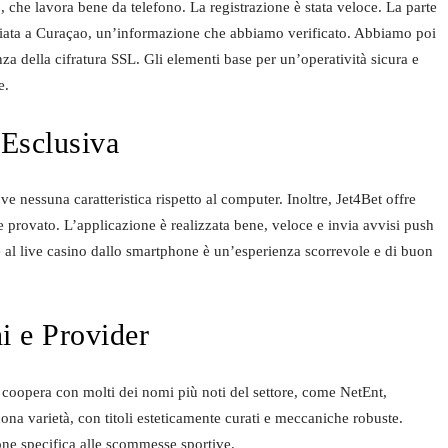
, che lavora bene da telefono. La registrazione è stata veloce. La parte
asciata a Curaçao, un’informazione che abbiamo verificato. Abbiamo poi
enza della cifratura SSL. Gli elementi base per un’operatività sicura e
e.
 Esclusiva
 nessuna caratteristica rispetto al computer. Inoltre, Jet4Bet offre
 provato. L’applicazione è realizzata bene, veloce e invia avvisi push
e al live casino dallo smartphone è un’esperienza scorrevole e di buon
i e Provider
a coopera con molti dei nomi più noti del settore, come NetEnt,
na varietà, con titoli esteticamente curati e meccaniche robuste.
ione specifica alle scommesse sportive.