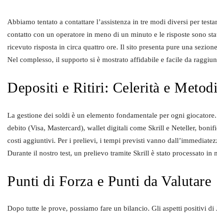
Abbiamo tentato a contattare l’assistenza in tre modi diversi per testar
contatto con un operatore in meno di un minuto e le risposte sono sta
ricevuto risposta in circa quattro ore. Il sito presenta pure una sezio
Nel complesso, il supporto si è mostrato affidabile e facile da raggiu
Depositi e Ritiri: Celerità e Metod
La gestione dei soldi è un elemento fondamentale per ogni giocatore. J
debito (Visa, Mastercard), wallet digitali come Skrill e Neteller, bonif
costi aggiuntivi. Per i prelievi, i tempi previsti vanno dall’immediatezz
Durante il nostro test, un prelievo tramite Skrill è stato processato in
Punti di Forza e Punti da Valutare
Dopo tutte le prove, possiamo fare un bilancio. Gli aspetti positivi d