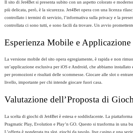
Il sito di Jet4Bet si presenta subito con un aspetto colorato e moderno
più delicata, però, è la sicurezza. Jet4Bet opera con una licenza ril
controllato i termini di servizio, l’informativa sulla privacy e la pres
controllata ci sono tutti, e sono facili da trovare. Un avvio promettent
Esperienza Mobile e Applicazione
La versione mobile del sito opera egregiamente, è rapida e non rimuove
un’applicazione esclusiva per iOS e Android, che abbiamo installato e
per promozioni e risultati delle scommesse. Giocare alle slot o entrar
livello, importante per chi intende giocare fuori casa.
Valutazione dell’Proposta di Gioch
La scelta di giochi di Jet4Bet è estesa e soddisfacente. La piattaform
Pragmatic Play, Evolution e Play’n GO. Questo si trasforma in una buo
L’offerta è ponderata tra slot, giochi da tavolo, live casino e una sez