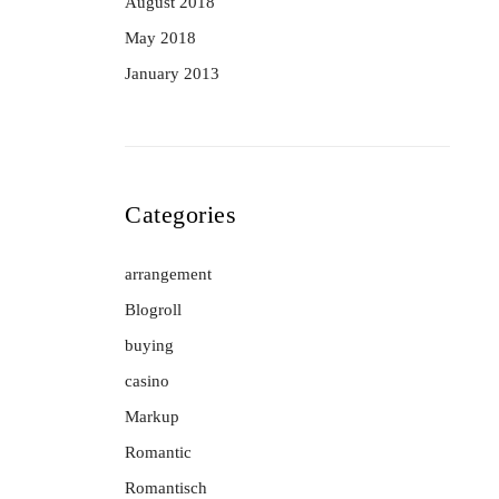
August 2018
May 2018
January 2013
Categories
arrangement
Blogroll
buying
casino
Markup
Romantic
Romantisch