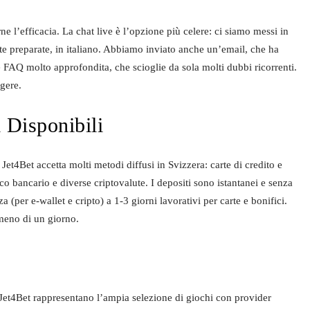
ne l’efficacia. La chat live è l’opzione più celere: ci siamo messi in
te preparate, in italiano. Abbiamo inviato anche un’email, che ha
ne FAQ molto approfondita, che scioglie da sola molti dubbi ricorrenti.
ngere.
i Disponibili
et4Bet accetta molti metodi diffusi in Svizzera: carte di credito e
ico bancario e diverse criptovalute. I depositi sono istantanei e senza
a (per e-wallet e cripto) a 1-3 giorni lavorativi per carte e bonifici.
 meno di un giorno.
i Jet4Bet rappresentano l’ampia selezione di giochi con provider