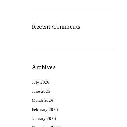
Recent Comments
Archives
July 2026
June 2026
March 2026
February 2026
January 2026