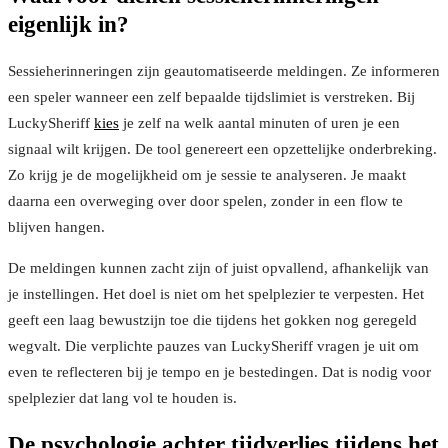
eigenlijk in?
Sessieherinneringen zijn geautomatiseerde meldingen. Ze informeren
een speler wanneer een zelf bepaalde tijdslimiet is verstreken. Bij
LuckySheriff
kies
je zelf na welk aantal minuten of uren je een
signaal wilt krijgen. De tool genereert een opzettelijke onderbreking.
Zo krijg je de mogelijkheid om je sessie te analyseren. Je maakt
daarna een overweging over door spelen, zonder in een flow te
blijven hangen.
De meldingen kunnen zacht zijn of juist opvallend, afhankelijk van
je instellingen. Het doel is niet om het spelplezier te verpesten. Het
geeft een laag bewustzijn toe die tijdens het gokken nog geregeld
wegvalt. Die verplichte pauzes van LuckySheriff vragen je uit om
even te reflecteren bij je tempo en je bestedingen. Dat is nodig voor
spelplezier dat lang vol te houden is.
De psychologie achter tijdverlies tijdens het