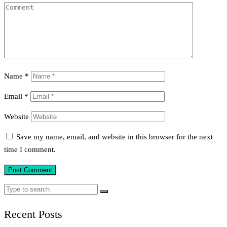
Name
*
Email
*
Website
Save my name, email, and website in this browser for the next
time I comment.
Search
Search
for:
Recent Posts