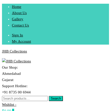
Skip
Home
to
About Us
content
Gallery
Contact Us
Sign In
My Account
JHB Collections
Our Shop:
Ahmedabad
Gujarat
Support Hotline:
+91 8735 00 6944
Search
Search
for:
Wishlist -
₹0.00
0