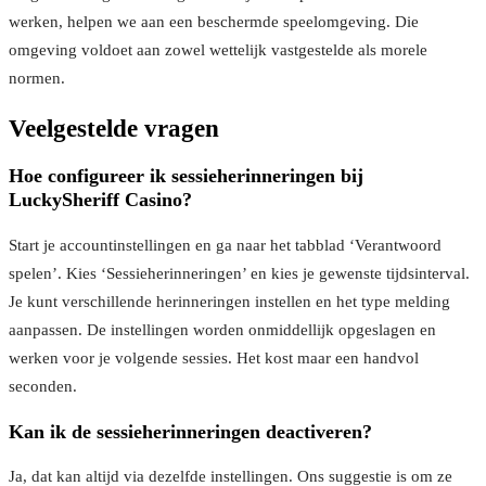
werken, helpen we aan een beschermde speelomgeving. Die
omgeving voldoet aan zowel wettelijk vastgestelde als morele
normen.
Veelgestelde vragen
Hoe configureer ik sessieherinneringen bij
LuckySheriff Casino?
Start je accountinstellingen en ga naar het tabblad ‘Verantwoord
spelen’. Kies ‘Sessieherinneringen’ en kies je gewenste tijdsinterval.
Je kunt verschillende herinneringen instellen en het type melding
aanpassen. De instellingen worden onmiddellijk opgeslagen en
werken voor je volgende sessies. Het kost maar een handvol
seconden.
Kan ik de sessieherinneringen deactiveren?
Ja, dat kan altijd via dezelfde instellingen. Ons suggestie is om ze