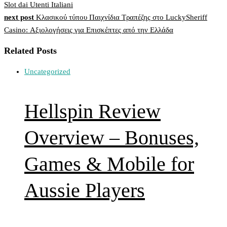
Slot dai Utenti Italiani
navigation
next post
Κλασικού τύπου Παιχνίδια Τραπέζης στο LuckySheriff
Casino: Αξιολογήσεις για Επισκέπτες από την Ελλάδα
Related Posts
Uncategorized
Hellspin Review
Overview – Bonuses,
Games & Mobile for
Aussie Players