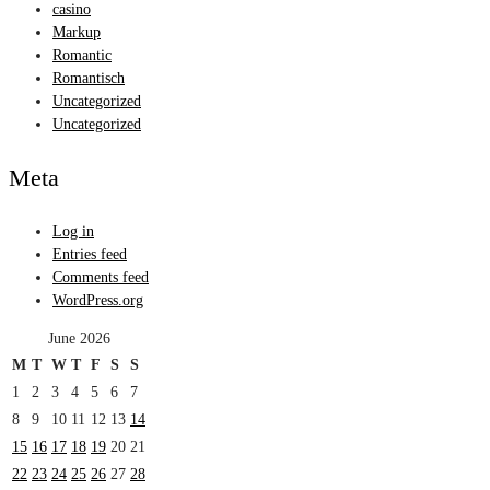
casino
Markup
Romantic
Romantisch
Uncategorized
Uncategorized
Meta
Log in
Entries feed
Comments feed
WordPress.org
June 2026
M
T
W
T
F
S
S
1
2
3
4
5
6
7
8
9
10
11
12
13
14
15
16
17
18
19
20
21
22
23
24
25
26
27
28