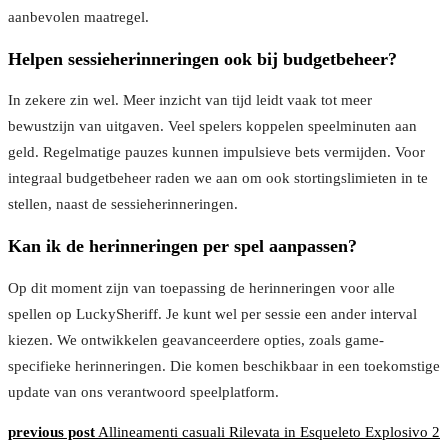
aanbevolen maatregel.
Helpen sessieherinneringen ook bij budgetbeheer?
In zekere zin wel. Meer inzicht van tijd leidt vaak tot meer
bewustzijn van uitgaven. Veel spelers koppelen speelminuten aan
geld. Regelmatige pauzes kunnen impulsieve bets vermijden. Voor
integraal budgetbeheer raden we aan om ook stortingslimieten in te
stellen, naast de sessieherinneringen.
Kan ik de herinneringen per spel aanpassen?
Op dit moment zijn van toepassing de herinneringen voor alle
spellen op LuckySheriff. Je kunt wel per sessie een ander interval
kiezen. We ontwikkelen geavanceerdere opties, zoals game-
specifieke herinneringen. Die komen beschikbaar in een toekomstige
update van ons verantwoord speelplatform.
Post
previous post
Allineamenti casuali Rilevata in Esqueleto Explosivo 2