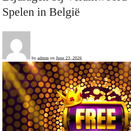
Spelen in België
by
admin
on
June 23, 2026