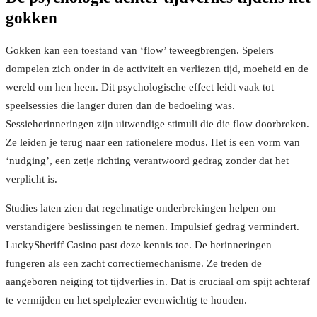
gokken
Gokken kan een toestand van ‘flow’ teweegbrengen. Spelers
dompelen zich onder in de activiteit en verliezen tijd, moeheid en de
wereld om hen heen. Dit psychologische effect leidt vaak tot
speelsessies die langer duren dan de bedoeling was.
Sessieherinneringen zijn uitwendige stimuli die die flow doorbreken.
Ze leiden je terug naar een rationelere modus. Het is een vorm van
‘nudging’, een zetje richting verantwoord gedrag zonder dat het
verplicht is.
Studies laten zien dat regelmatige onderbrekingen helpen om
verstandigere beslissingen te nemen. Impulsief gedrag vermindert.
LuckySheriff Casino past deze kennis toe. De herinneringen
fungeren als een zacht correctiemechanisme. Ze treden de
aangeboren neiging tot tijdverlies in. Dat is cruciaal om spijt achteraf
te vermijden en het spelplezier evenwichtig te houden.