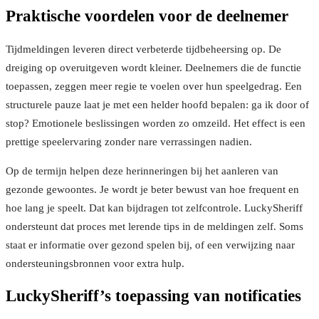
Praktische voordelen voor de deelnemer
Tijdmeldingen leveren direct verbeterde tijdbeheersing op. De
dreiging op overuitgeven wordt kleiner. Deelnemers die de functie
toepassen, zeggen meer regie te voelen over hun speelgedrag. Een
structurele pauze laat je met een helder hoofd bepalen: ga ik door of
stop? Emotionele beslissingen worden zo omzeild. Het effect is een
prettige speelervaring zonder nare verrassingen nadien.
Op de termijn helpen deze herinneringen bij het aanleren van
gezonde gewoontes. Je wordt je beter bewust van hoe frequent en
hoe lang je speelt. Dat kan bijdragen tot zelfcontrole. LuckySheriff
ondersteunt dat proces met lerende tips in de meldingen zelf. Soms
staat er informatie over gezond spelen bij, of een verwijzing naar
ondersteuningsbronnen voor extra hulp.
LuckySheriff’s toepassing van notificaties