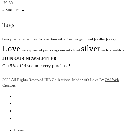
29
30
« Mar
Jul »
Tags
beuaty
beuty
content
css
diamond
formatting
freedom
gold
html
jewellry
jewelry
Love
silver
markup
model
pearls
rings
romantisch
set
sterling
wedding
JOIN OUR NEWSLETTER
Get 5% off discount every purchase!
2022 All Rights Reserved JHB Collections. Made with Love By
OM Web
Creators
Home