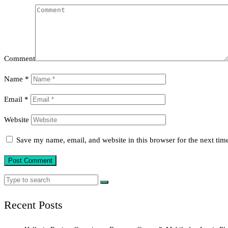
Comment
Name
*
Email
*
Website
Save my name, email, and website in this browser for the next ti
Search
Search
for:
Recent Posts