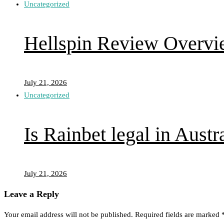
Uncategorized
Hellspin Review Overvi
July 21, 2026
Uncategorized
Is Rainbet legal in Aust
July 21, 2026
Leave a Reply
Your email address will not be published.
Required fields are marked