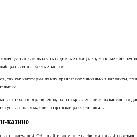
екомендуется использовать надежные площадки, которые обеспечив
й выбирать свои любимые занятия.
в, так как некоторые из них предлагают уникальные варианты, по
ательным.
омогает обойти ограничения, но и открывает новые возможности д
доступа для наслаждения азартными развлечениями.
йн-казино
ных развлечений. Обращайте внимание на форумы и сайты отзывов,