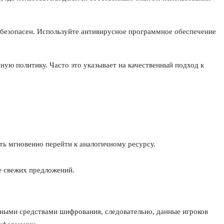
рс безопасен. Используйте антивирусное программное обеспечение
ую политику. Часто это указывает на качественный подход к
ть мгновенно перейти к аналогичному ресурсу.
се свежих предложений.
ными средствами шифрования, следовательно, данные игроков