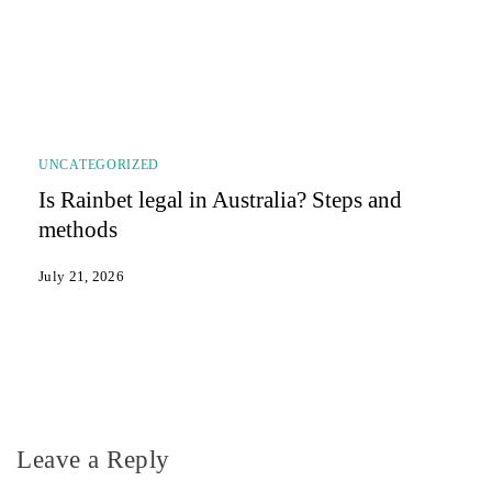
UNCATEGORIZED
Is Rainbet legal in Australia? Steps and
methods
July 21, 2026
Leave a Reply