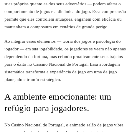
suas próprias quanto as dos seus adversários — podem afetar o
comportamento de jogos e a dinâmica do jogo. Essa compreensão
permite que eles controlem situações, enganem com eficácia ou
mantenham a composutra em cenários de grande perigo.
Ao integrar esses elementos — teoria dos jogos e psicologia do
jogador — em sua jogabilidade, os jogadores se veem não apenas
dependendo da fortuna, mas criando proativamente seus trajetos
para o êxito no Cassino Nacional de Portugal. Essa abordagem
sistemática transforma a experiência de jogo em uma de jogo
planejado e triunfo estratégico.
A ambiente emocionante: um
refúgio para jogadores.
No Casino Nacional de Portugal, o animado salão de jogos vibra