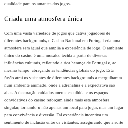
qualidade para os amantes dos jogos.
Criada uma atmosfera única
Com uma vasta variedade de jogos que cativa jogadores de
diferentes backgrounds, o Casino Nacional em Portugal cria uma
atmosfera sem igual que amplia a experiência de jogo. O ambiente
único do casino é uma mosaico tecida a partir de diversas
influências culturais, refletindo a rica herança de Portugal e, ao
mesmo tempo, abraçando as tendências globais do jogo. Esta
fusão atrai os visitantes de diferentes backgrounds a mergulharem
num ambiente animado, onde a adrenalina e a expectativa são
altas. A decoração cuidadosamente escolhida e os espaços
convidativos do casino reforçam ainda mais esta atmosfera
singular, tornando-o não apenas um local para jogar, mas um lugar
para convivência e diversão. Tal experiência incentiva um
sentimento de inclusão entre os visitantes, assegurando que a sorte