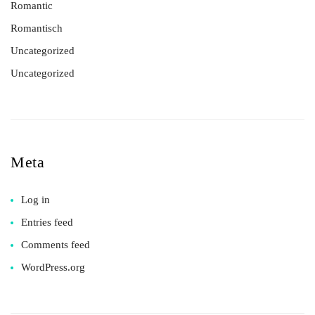
Romantic
Romantisch
Uncategorized
Uncategorized
Meta
Log in
Entries feed
Comments feed
WordPress.org