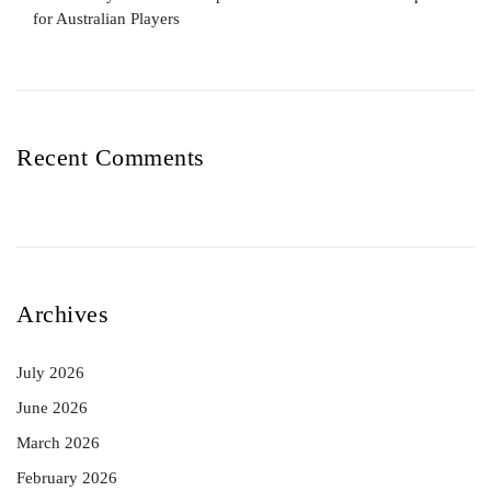
for Australian Players
Recent Comments
Archives
July 2026
June 2026
March 2026
February 2026