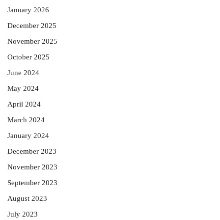
January 2026
December 2025
November 2025
October 2025
June 2024
May 2024
April 2024
March 2024
January 2024
December 2023
November 2023
September 2023
August 2023
July 2023