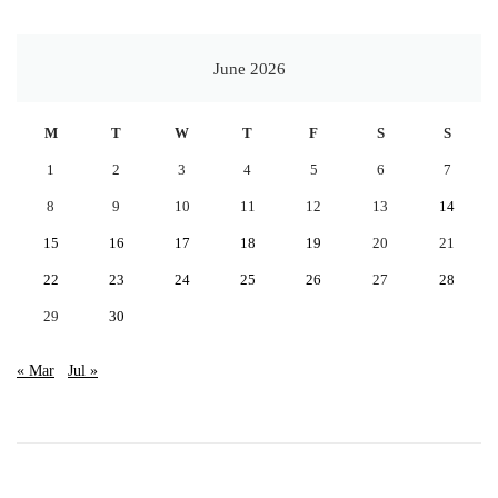
June 2026
M
T
W
T
F
S
S
1
2
3
4
5
6
7
8
9
10
11
12
13
14
15
16
17
18
19
20
21
22
23
24
25
26
27
28
29
30
« Mar
Jul »