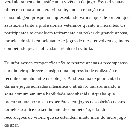
verdadeiramente intensificam a vivência de jogo. Essas disputas
oferecem uma atmosfera vibrante, onde a emoção e a
camaradagem prosperam, apresentando vários tipos de torneio que
satisfazem tanto a profissionais veteranos quanto a iniciantes. Os
participantes se envolvem taticamente em poker de grande aposta,
torneios de slots emocionantes e jogos de mesa envolventes, todos
competindo pelas cobiçadas prêmios da vitória.
Triunfar nesses competições não se resume apenas a recompensas
em dinheiro; oferece consigo uma impressão de realização e
reconhecimento entre os colegas. A adrenalina experimentada
durante jogos acirradas intensifica o atrativo, transformando a
sorte comum em uma habilidade reconhecida. Aqueles que
procuram melhorar sua experiência em jogos descobrirão nesses
torneios o ápice do sentimento de competição, criando
recordações de vitória que se estendem muito mais do mero jogo
de azar.