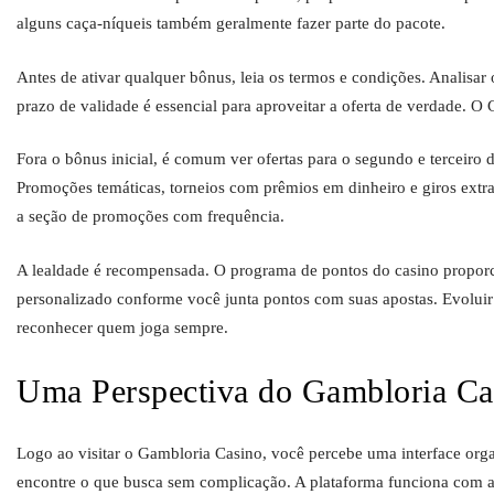
alguns caça-níqueis também geralmente fazer parte do pacote.
Antes de ativar qualquer bônus, leia os termos e condições. Analisar
prazo de validade é essencial para aproveitar a oferta de verdade. O
Fora o bônus inicial, é comum ver ofertas para o segundo e terceiro d
Promoções temáticas, torneios com prêmios em dinheiro e giros extra
a seção de promoções com frequência.
A lealdade é recompensada. O programa de pontos do casino proporc
personalizado conforme você junta pontos com suas apostas. Evolui
reconhecer quem joga sempre.
Uma Perspectiva do Gambloria Ca
Logo ao visitar o Gambloria Casino, você percebe uma interface orga
encontre o que busca sem complicação. A plataforma funciona com al