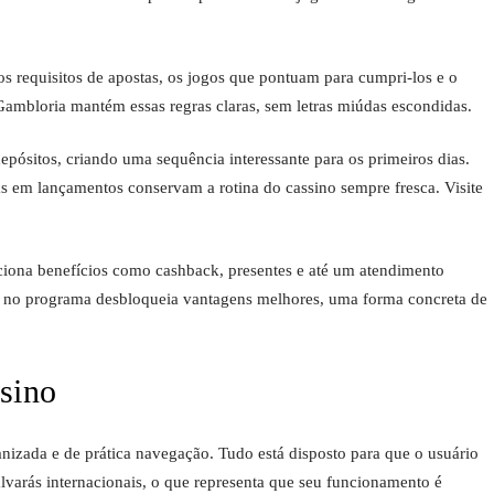
 os requisitos de apostas, os jogos que pontuam para cumpri-los e o
 Gambloria mantém essas regras claras, sem letras miúdas escondidas.
epósitos, criando uma sequência interessante para os primeiros dias.
s em lançamentos conservam a rotina do cassino sempre fresca. Visite
iona benefícios como cashback, presentes e até um atendimento
r no programa desbloqueia vantagens melhores, uma forma concreta de
sino
nizada e de prática navegação. Tudo está disposto para que o usuário
varás internacionais, o que representa que seu funcionamento é