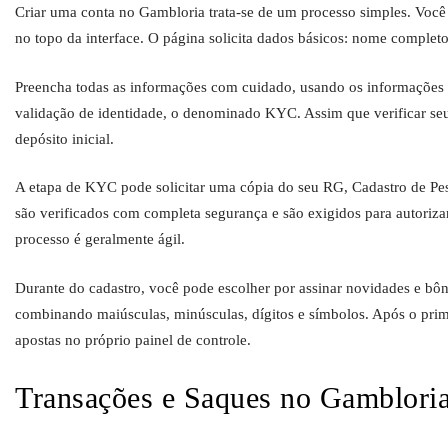
Criar uma conta no Gambloria trata-se de um processo simples. Você vi
no topo da interface. O página solicita dados básicos: nome completo
Preencha todas as informações com cuidado, usando os informações ofi
validação de identidade, o denominado KYC. Assim que verificar seu e
depósito inicial.
A etapa de KYC pode solicitar uma cópia do seu RG, Cadastro de Pe
são verificados com completa segurança e são exigidos para autorizar
processo é geralmente ágil.
Durante do cadastro, você pode escolher por assinar novidades e bôn
combinando maiúsculas, minúsculas, dígitos e símbolos. Após o prime
apostas no próprio painel de controle.
Transações e Saques no Gamblori