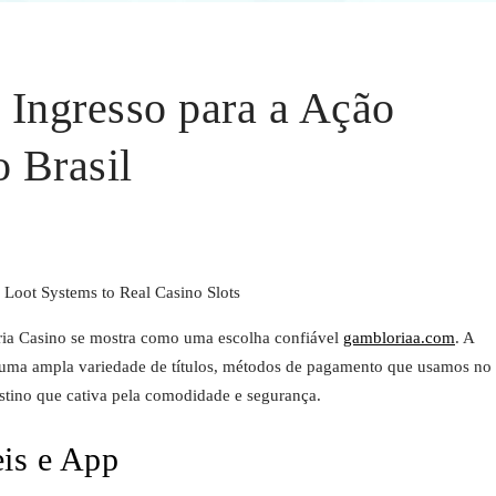
 Ingresso para a Ação
 Brasil
oria Casino se mostra como uma escolha confiável
gambloriaa.com
. A
m uma ampla variedade de títulos, métodos de pagamento que usamos no
stino que cativa pela comodidade e segurança.
is e App