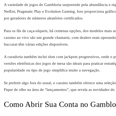
A variedade de jogos do Gambloria surpreende pela abundância e ri
NetEnt, Pragmatic Play e Evolution Gaming. Isso proporciona gráfico
por geradores de números aleatórios certificados.
Para os fãs de caça-níqueis, há centenas opções, dos modelos mais an
cassino ao vivo são um grande chamariz, com dealers reais operando 
baccarat têm várias edições disponíveis.
A curadoria também inclui slots com jackpots progressivos, onde o 
versões eletrônicas dos jogos de mesa são ideais para praticar estraté
popularidade ou tipo de jogo simplifica muito a navegação.
Se preferir algo fora do usual, o cassino também oferece uma seleção
Fique de olho na área de “lançamentos”, que revela as novidades do 
Como Abrir Sua Conta no Gamblo