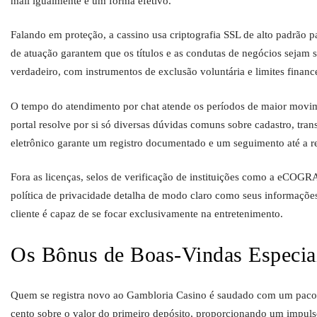
mail igualmente é um forma efetivo.
Falando em proteção, a cassino usa criptografia SSL de alto padrão p
de atuação garantem que os títulos e as condutas de negócios sejam 
verdadeiro, com instrumentos de exclusão voluntária e limites finance
O tempo do atendimento por chat atende os períodos de maior movim
portal resolve por si só diversas dúvidas comuns sobre cadastro, tran
eletrônico garante um registro documentado e um seguimento até a r
Fora as licenças, selos de verificação de instituições como a eCOGRA
política de privacidade detalha de modo claro como seus informações 
cliente é capaz de se focar exclusivamente na entretenimento.
Os Bônus de Boas-Vindas Especia
Quem se registra novo ao Gambloria Casino é saudado com um pacote 
cento sobre o valor do primeiro depósito, proporcionando um impulso