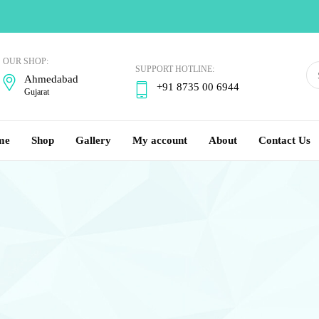
OUR SHOP:
SUPPORT HOTLINE:
Ahmedabad
+91 8735 00 6944
Gujarat
me
Shop
Gallery
My account
About
Contact Us