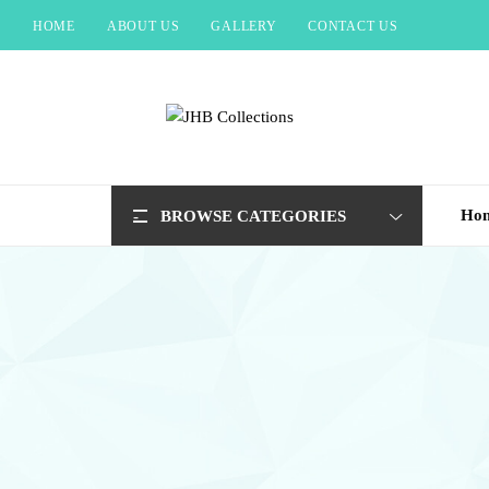
HOME
ABOUT US
GALLERY
CONTACT US
JHB
Collections
Ho
BROWSE CATEGORIES