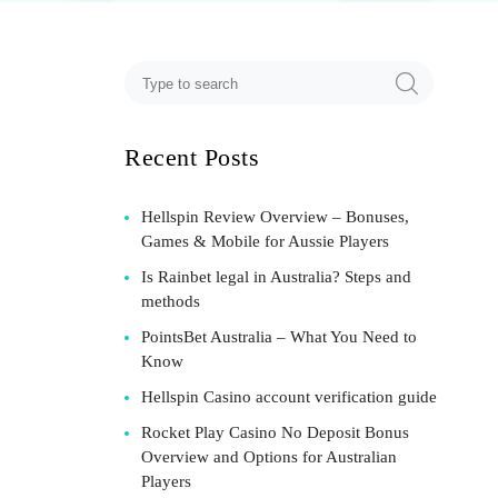
Recent Posts
Hellspin Review Overview – Bonuses,
Games & Mobile for Aussie Players
Is Rainbet legal in Australia? Steps and
methods
PointsBet Australia – What You Need to
Know
Hellspin Casino account verification guide
Rocket Play Casino No Deposit Bonus
Overview and Options for Australian
Players