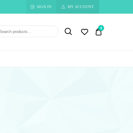
SIGN IN
MY ACCOUNT
0
₹0.00