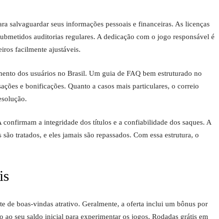
ara salvaguardar seus informações pessoais e financeiras. As licenças
submetidos auditorias regulares. A dedicação com o jogo responsável é
iros facilmente ajustáveis.
ento dos usuários no Brasil. Um guia de FAQ bem estruturado no
sações e bonificações. Quanto a casos mais particulares, o correio
esolução.
 confirmam a integridade dos títulos e a confiabilidade dos saques. A
são tratados, e eles jamais são repassados. Com essa estrutura, o
is
de boas-vindas atrativo. Geralmente, a oferta inclui um bônus por
 ao seu saldo inicial para experimentar os jogos. Rodadas grátis em