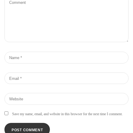
Save my name, email, and website in this browser for the next time I comment.