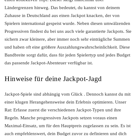
Ländergrenzen hinweg. Das bedeutet, du kannst von deinem
Zuhause in Deutschland aus einen Jackpot knacken, der von
Spielern international gespeist wurde. Neben diesen umwälzenden
Progressiven findest du bei uns auch viele garantierte Jackpots. Sie
sichern zwar kleinere, aber immer noch sehr einträgliche Summen
und haben oft eine größere Auszahlungswahrscheinlichkeit. Diese
Bandbreite sorgt dafür, dass für jeden Spielertyp und jedes Budget
das passende Jackpot-Abenteuer verfügbar ist.
Hinweise für deine Jackpot-Jagd
Jackpot-Spiele sind abhängig vom Glück . Dennoch kannst du mit
einer klugen Herangehensweise dein Erlebnis optimieren. Unser
Rat: Erfasse zuerst die verschiedenen Jackpot-Typen und ihre
Regeln. Manche progressiven Jackpots setzen voraus einen
Maximal-Einsatz, um für den Hauptpreis zugelassen zu sein. Es ist
auch empfehlenswert, dein Budget zuvor zu definieren und dich