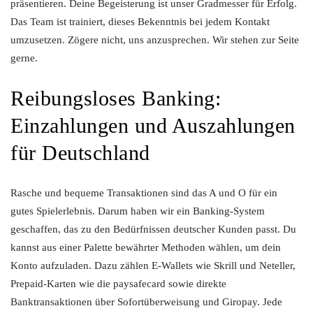
präsentieren. Deine Begeisterung ist unser Gradmesser für Erfolg.
Das Team ist trainiert, dieses Bekenntnis bei jedem Kontakt
umzusetzen. Zögere nicht, uns anzusprechen. Wir stehen zur Seite
gerne.
Reibungsloses Banking:
Einzahlungen und Auszahlungen
für Deutschland
Rasche und bequeme Transaktionen sind das A und O für ein
gutes Spielerlebnis. Darum haben wir ein Banking-System
geschaffen, das zu den Bedürfnissen deutscher Kunden passt. Du
kannst aus einer Palette bewährter Methoden wählen, um dein
Konto aufzuladen. Dazu zählen E-Wallets wie Skrill und Neteller,
Prepaid-Karten wie die paysafecard sowie direkte
Banktransaktionen über Sofortüberweisung und Giropay. Jede