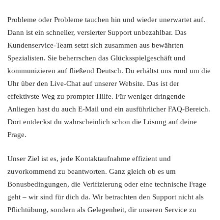
Probleme oder Probleme tauchen hin und wieder unerwartet auf.
Dann ist ein schneller, versierter Support unbezahlbar. Das
Kundenservice-Team setzt sich zusammen aus bewährten
Spezialisten. Sie beherrschen das Glücksspielgeschäft und
kommunizieren auf fließend Deutsch. Du erhältst uns rund um die
Uhr über den Live-Chat auf unserer Website. Das ist der
effektivste Weg zu prompter Hilfe. Für weniger dringende
Anliegen hast du auch E-Mail und ein ausführlicher FAQ-Bereich.
Dort entdeckst du wahrscheinlich schon die Lösung auf deine
Frage.
Unser Ziel ist es, jede Kontaktaufnahme effizient und
zuvorkommend zu beantworten. Ganz gleich ob es um
Bonusbedingungen, die Verifizierung oder eine technische Frage
geht – wir sind für dich da. Wir betrachten den Support nicht als
Pflichtübung, sondern als Gelegenheit, dir unseren Service zu