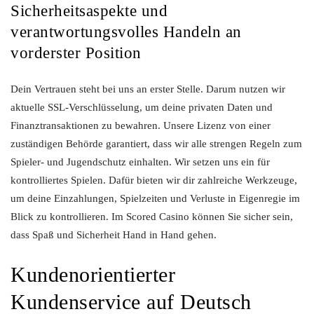
Sicherheitsaspekte und
verantwortungsvolles Handeln an
vorderster Position
Dein Vertrauen steht bei uns an erster Stelle. Darum nutzen wir
aktuelle SSL-Verschlüsselung, um deine privaten Daten und
Finanztransaktionen zu bewahren. Unsere Lizenz von einer
zuständigen Behörde garantiert, dass wir alle strengen Regeln zum
Spieler- und Jugendschutz einhalten. Wir setzen uns ein für
kontrolliertes Spielen. Dafür bieten wir dir zahlreiche Werkzeuge,
um deine Einzahlungen, Spielzeiten und Verluste in Eigenregie im
Blick zu kontrollieren. Im Scored Casino können Sie sicher sein,
dass Spaß und Sicherheit Hand in Hand gehen.
Kundenorientierter
Kundenservice auf Deutsch