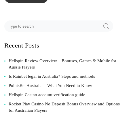
Recent Posts
Hellspin Review Overview – Bonuses, Games & Mobile for
Aussie Players
Is Rainbet legal in Australia? Steps and methods
PointsBet Australia – What You Need to Know
Hellspin Casino account verification guide
Rocket Play Casino No Deposit Bonus Overview and Options
for Australian Players