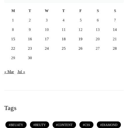
M
T
W
T
F
S
S
1
2
3
4
5
6
7
8
9
10
11
12
13
14
15
16
17
18
19
20
21
22
23
24
25
26
27
28
29
30
« Mar
Jul »
Tags
BEUATY
BEUTY
CONTENT
CSS
DIAMOND