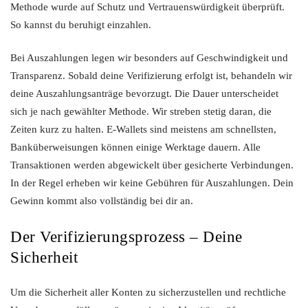
Methode wurde auf Schutz und Vertrauenswürdigkeit überprüft.
So kannst du beruhigt einzahlen.
Bei Auszahlungen legen wir besonders auf Geschwindigkeit und
Transparenz. Sobald deine Verifizierung erfolgt ist, behandeln wir
deine Auszahlungsanträge bevorzugt. Die Dauer unterscheidet
sich je nach gewählter Methode. Wir streben stetig daran, die
Zeiten kurz zu halten. E-Wallets sind meistens am schnellsten,
Banküberweisungen können einige Werktage dauern. Alle
Transaktionen werden abgewickelt über gesicherte Verbindungen.
In der Regel erheben wir keine Gebühren für Auszahlungen. Dein
Gewinn kommt also vollständig bei dir an.
Der Verifizierungsprozess – Deine
Sicherheit
Um die Sicherheit aller Konten zu sicherzustellen und rechtliche